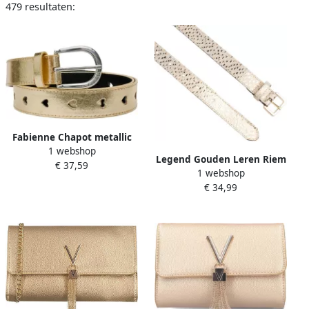
479 resultaten:
Fabienne Chapot metallic
1 webshop
leren riem Cut it Out Heart
Legend Gouden Leren Riem
€ 37,59
goudkleurig
1 webshop
Stijlvol Model Yellow Dames
€ 34,99