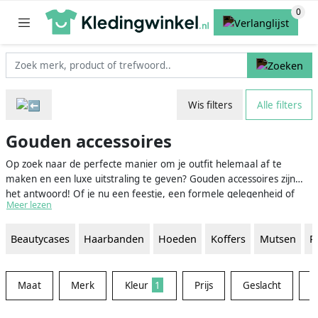
Wis filters
Alle filters
Gouden accessoires
Op zoek naar de perfecte manier om je outfit helemaal af te
maken en een luxe uitstraling te geven? Gouden accessoires zijn
het antwoord! Of je nu een feestje, een formele gelegenheid of
Meer lezen
gewoon een casual dag hebt, met gouden accessoires geef je jezelf
een elegante en stijlvolle look. Deze sprankelende, warme kleur is
Beautycases
Haarbanden
Hoeden
Koffers
Mutsen
P
een prachtige aanvulling op vrijwel elke stijl en zorgt ervoor dat jij
de show steelt.
Maat
Merk
Kleur
1
Prijs
Geslacht
M