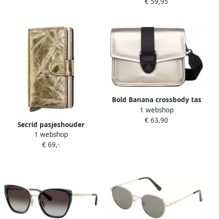
€ 59,95
goudkleurig
Bold Banana crossbody tas
1 webshop
Beyond Bold goudkleurig
€ 63,90
Secrid pasjeshouder
1 webshop
Miniwallet Crunch
€ 69,-
goudkleurig