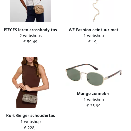
PIECES leren crossbody tas
WE Fashion ceintuur met
2 webshops
1 webshop
PCNAINA goud
schakels goudkleurig
€ 59,49
€ 19,-
Mango zonnebril
1 webshop
goudkleurig
€ 25,99
Kurt Geiger schoudertas
1 webshop
Oxford met strass
€ 228,-
goudkleurig