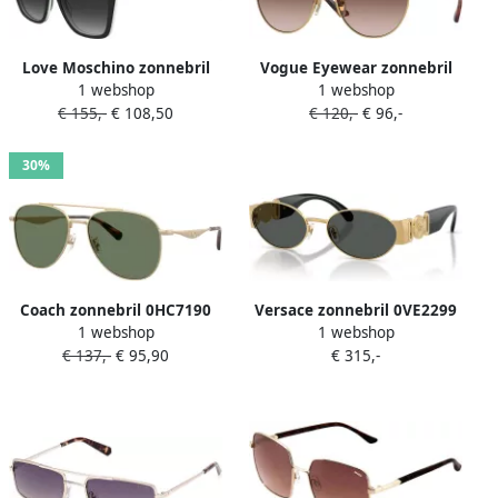
Love Moschino zonnebril
Vogue Eyewear zonnebril
1 webshop
1 webshop
MOL094 S goudkleurig
0VO4303S goudkleurig
€ 155,-
€ 108,50
€ 120,-
€ 96,-
30%
Coach zonnebril 0HC7190
Versace zonnebril 0VE2299
1 webshop
1 webshop
goudkleurig
goudkleurig
€ 137,-
€ 95,90
€ 315,-