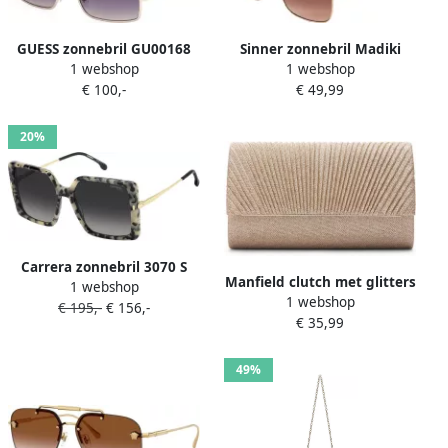
GUESS zonnebril GU00168
Sinner zonnebril Madiki
1 webshop
1 webshop
goudkleurig
goudkleurig
€ 100,-
€ 49,99
20%
Carrera zonnebril 3070 S
Manfield clutch met glitters
1 webshop
goudkleurig
1 webshop
goudkleurig
€ 195,-
€ 156,-
€ 35,99
49%