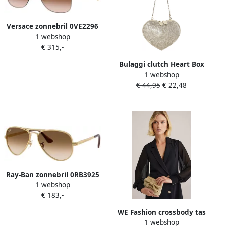
Versace zonnebril 0VE2296
1 webshop
goudkleurig
€ 315,-
Bulaggi clutch Heart Box
1 webshop
goudkleurig
€ 44,95
€ 22,48
Ray-Ban zonnebril 0RB3925
1 webshop
goudkleurig
€ 183,-
WE Fashion crossbody tas
1 webshop
goudkleurig