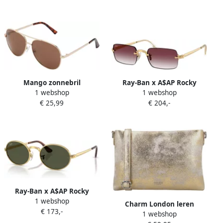
Mango zonnebril
Ray-Ban x A$AP Rocky
1 webshop
1 webshop
goudkleurig
zonnebril RB3928
€ 25,99
€ 204,-
goudkleurig paars
Ray-Ban x A$AP Rocky
1 webshop
zonnebril RB3931
Charm London leren
€ 173,-
goudkleurig groen
1 webshop
crossbody tas South Hill