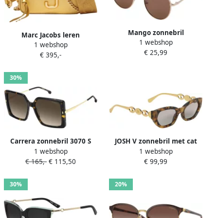
Mango zonnebril
Marc Jacobs leren
1 webshop
goudkleurig
1 webshop
crossbody tas The Snapshot
€ 25,99
€ 395,-
goudkleurig
30%
Carrera zonnebril 3070 S
JOSH V zonnebril met cat
1 webshop
1 webshop
met tortoise print
eye goudkleurig
€ 165,-
€ 115,50
€ 99,99
goudkleurig
30%
20%