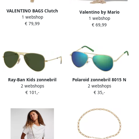
VALENTINO BAGS Clutch
Valentino by Mario
1 webshop
met structuurmotief in
1 webshop
Valentino Crossbody Tas
€ 79,99
metallic model 'DIVINA'
€ 69,99
Alaro Handtas Yellow
Dames
Ray-Ban Kids zonnebril
Polaroid zonnebril 8015 N
2 webshops
2 webshops
0RJ9506S goudkleurig
goudkleurig Metaal Effen
€ 101,-
€ 35,-
Metaal