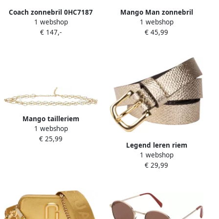
Coach zonnebril 0HC7187
Mango Man zonnebril
1 webshop
1 webshop
goudkleurig
goudkleurig
€ 147,-
€ 45,99
Mango tailleriem
1 webshop
goudkleurig
€ 25,99
Legend leren riem
1 webshop
goudkleurig
€ 29,99