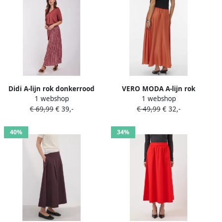
Didi A-lijn rok donkerrood
VERO MODA A-lijn rok
1 webshop
1 webshop
koraalrood
€ 69,99
€ 39,-
€ 49,99
€ 32,-
40%
34%