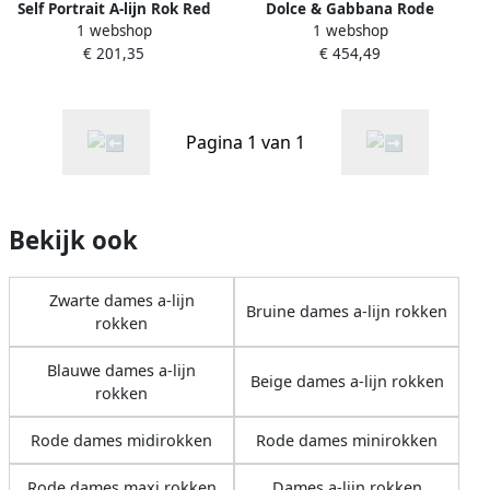
Self Portrait A-lijn Rok Red
Dolce & Gabbana Rode
1 webshop
1 webshop
Dames
Zwarte Kant A-Lijn Rok Red
€ 201,35
€ 454,49
Dames
Pagina 1 van 1
Bekijk ook
Zwarte dames a-lijn
Bruine dames a-lijn rokken
rokken
Blauwe dames a-lijn
Beige dames a-lijn rokken
rokken
Rode dames midirokken
Rode dames minirokken
Rode dames maxi rokken
Dames a-lijn rokken