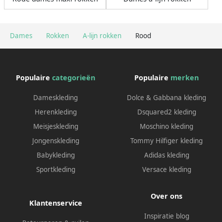
Dames
Rokken
A-lijn rokken
Rood
Populaire
categorieën
Populaire
merken
Dameskleding
Dolce & Gabbana kleding
Herenkleding
Dsquared2 kleding
Meisjeskleding
Moschino kleding
Jongenskleding
Tommy Hilfiger kleding
Babykleding
Adidas kleding
Sportkleding
Versace kleding
Over ons
Klantenservice
Inspiratie blog