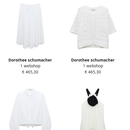
Dorothee schumacher
Dorothee schumacher
1 webshop
1 webshop
Zwaaiende Poplin Blouse
Bohemian Mood Gebreide
€ 465,30
€ 465,30
White Dames
Trui White Dames