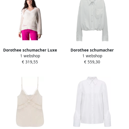
Dorothee schumacher Luxe
Dorothee schumacher
1 webshop
1 webshop
Airness Pullover Orchid
Zijden Blouse White Dames
€ 319,55
€ 559,30
White Dames