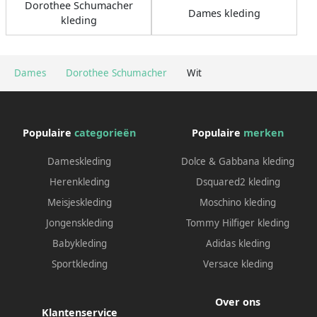
Dorothee Schumacher
Dames kleding
kleding
Dames
Dorothee Schumacher
Wit
Populaire
categorieën
Populaire
merken
Dameskleding
Dolce & Gabbana kleding
Herenkleding
Dsquared2 kleding
Meisjeskleding
Moschino kleding
Jongenskleding
Tommy Hilfiger kleding
Babykleding
Adidas kleding
Sportkleding
Versace kleding
Over ons
Klantenservice