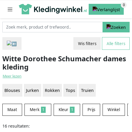
Wis filters
Alle filters
Witte Dorothee Schumacher dames
kleding
Meer lezen
Blouses
Jurken
Rokken
Tops
Truien
Maat
Merk
1
Kleur
1
Prijs
Winkel
16 resultaten: