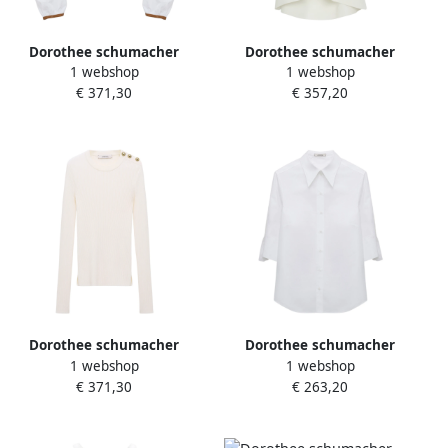
Dorothee schumacher
Dorothee schumacher
1 webshop
1 webshop
Poplin Power blouse body
Strandtop voor dagelijks
€ 371,30
€ 357,20
White Dames
gebruik White Dames
Dorothee schumacher
Dorothee schumacher
1 webshop
1 webshop
Comfortabele pullover voor
Elegante Poplin Power
€ 371,30
€ 263,20
essentiële stijl White Dames
Blouse White Dames