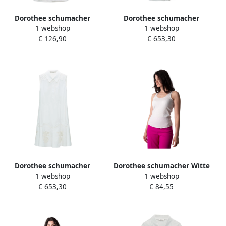
Dorothee schumacher
Dorothee schumacher
1 webshop
1 webshop
Natuurlijke Ease Mouwloze
Exquise Luxe Midi Rok
€ 126,90
€ 653,30
Top met Ananas
White Dames
Borduurwerk White Dames
Dorothee schumacher
Dorothee schumacher Witte
1 webshop
1 webshop
Poplin Power Minijurk met
Ribtop White Dames
€ 653,30
€ 84,55
Ananas Borduurwerk White
Dames