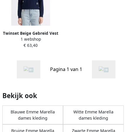
Twinset Beige Gebreid Vest
1 webshop
Paillet Kralen Detail Beige
€ 63,40
Dames
Pagina 1 van 1
Bekijk ook
Blauwe Emme Marella
Witte Emme Marella
dames kleding
dames kleding
Bruine Emme Marella
Zwarte Emme Marella