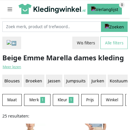
Wis filters
Alle filters
Beige Emme Marella dames kleding
Meer lezen
Blouses
Broeken
Jassen
Jumpsuits
Jurken
Kostuums
Maat
Merk
1
Kleur
1
Prijs
Winkel
25 resultaten: