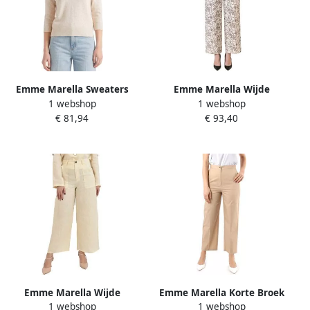
Emme Marella Sweaters
Emme Marella Wijde
1 webshop
1 webshop
EMMLONZA
broeken EMMTEMPRA
€ 81,94
€ 93,40
Emme Marella Wijde
Emme Marella Korte Broek
1 webshop
1 webshop
broeken EMMACETO
TRINA