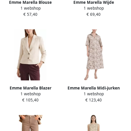
Emme Marella Blouse
Emme Marella Wijde
1 webshop
1 webshop
EMMNEMBI1
broeken EMMSLALOM
€ 57,40
€ 69,40
Emme Marella Blazer
Emme Marella Midi-jurken
1 webshop
1 webshop
EMMPAPIRO
EMMFOLK
€ 105,40
€ 123,40