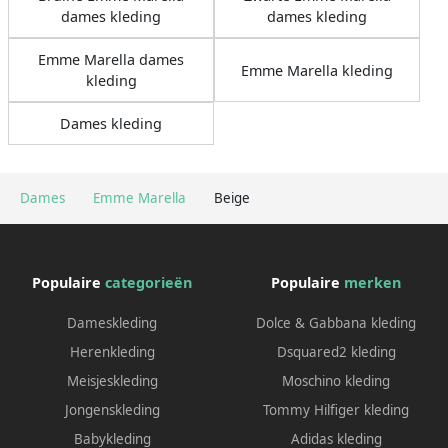
dames kleding
dames kleding
Emme Marella dames
Emme Marella kleding
kleding
Dames kleding
Dames
Emme Marella
Beige
Populaire
categorieën
Populaire
merken
Dameskleding
Dolce & Gabbana kleding
Herenkleding
Dsquared2 kleding
Meisjeskleding
Moschino kleding
Jongenskleding
Tommy Hilfiger kleding
Babykleding
Adidas kleding