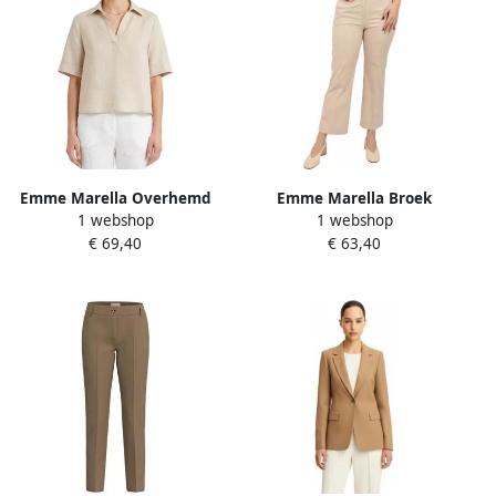
Emme Marella Overhemd
Emme Marella Broek
1 webshop
1 webshop
Korte Mouw EMMSANTE
EMMLEMBO
€ 69,40
€ 63,40