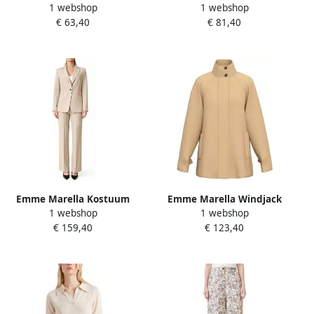
1 webshop
1 webshop
EMMADORNI
EMMPERA
€ 63,40
€ 81,40
Emme Marella Kostuum
Emme Marella Windjack
1 webshop
1 webshop
EMMROMANA
EMMFILATO
€ 159,40
€ 123,40