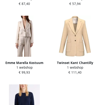
€ 87,40
€ 57,94
Emme Marella Kostuum
Twinset Kant Chantilly
1 webshop
1 webshop
SALVIA
Jumpsuit Wijde Pijpen
€ 99,93
€ 111,40
White Dames