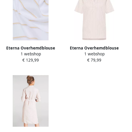
Eterna Overhemdblouse
Eterna Overhemdblouse
1 webshop
1 webshop
Loose fit
Regular fit
€ 129,99
€ 79,99