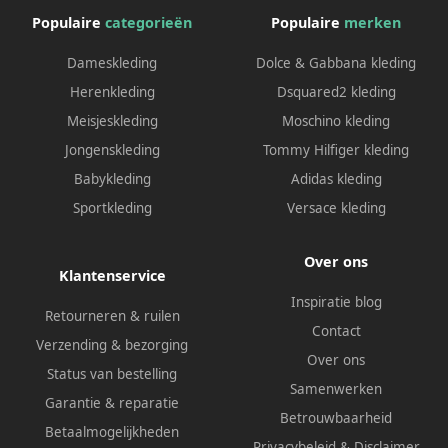
Populaire
categorieën
Populaire
merken
Dameskleding
Dolce & Gabbana kleding
Herenkleding
Dsquared2 kleding
Meisjeskleding
Moschino kleding
Jongenskleding
Tommy Hilfiger kleding
Babykleding
Adidas kleding
Sportkleding
Versace kleding
Over ons
Klantenservice
Inspiratie blog
Retourneren & ruilen
Contact
Verzending & bezorging
Over ons
Status van bestelling
Samenwerken
Garantie & reparatie
Betrouwbaarheid
Betaalmogelijkheden
Privacybeleid
&
Disclaimer