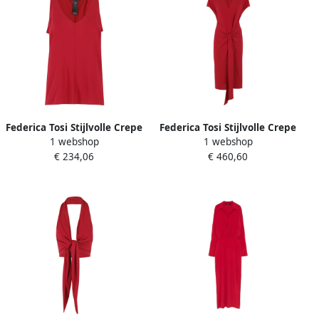
Federica Tosi Stijlvolle Crepe
Federica Tosi Stijlvolle Crepe
1 webshop
1 webshop
de Chine Blouse Red Dames
de Chine Strandjurk Red
€ 234,06
€ 460,60
Dames