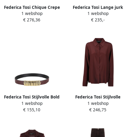
Federica Tosi Chique Crepe
Federica Tosi Lange jurk
1 webshop
1 webshop
de Chine Jurk Red Dames
met Franse kraag Red
€ 276,36
€ 235,-
Dames
Federica Tosi Stijlvolle Bold
Federica Tosi Stijlvolle
1 webshop
1 webshop
Riem voor Modieuze Look
longsleeve Red Dames
€ 155,10
€ 246,75
Red Dames