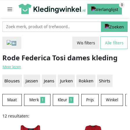
Wis filters
Alle filters
Rode Federica Tosi dames kleding
Meer lezen
Blouses
Jassen
Jeans
Jurken
Rokken
Shirts
Maat
Merk
1
Kleur
1
Prijs
Winkel
12 resultaten: