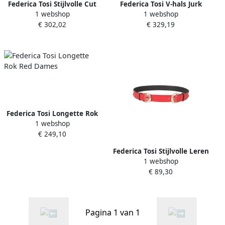
Federica Tosi Stijlvolle Cut
Federica Tosi V-hals Jurk
1 webshop
1 webshop
Out Top Red Dames
Red Dames
€ 302,02
€ 329,19
Federica Tosi Longette Rok
1 webshop
Red Dames
€ 249,10
Federica Tosi Stijlvolle Leren
1 webshop
Riem voor Vrouwen Red
€ 89,30
Dames
Pagina 1 van 1