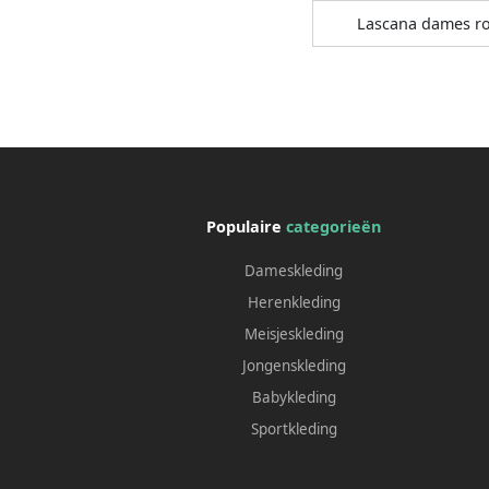
Lascana dames r
Populaire
categorieën
Dameskleding
Herenkleding
Meisjeskleding
Jongenskleding
Babykleding
Sportkleding