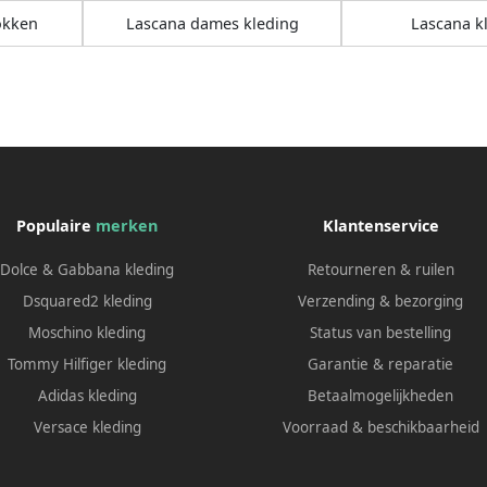
okken
Lascana dames kleding
Lascana k
Populaire
merken
Klantenservice
Dolce & Gabbana kleding
Retourneren & ruilen
Dsquared2 kleding
Verzending & bezorging
Moschino kleding
Status van bestelling
Tommy Hilfiger kleding
Garantie & reparatie
Adidas kleding
Betaalmogelijkheden
Versace kleding
Voorraad & beschikbaarheid