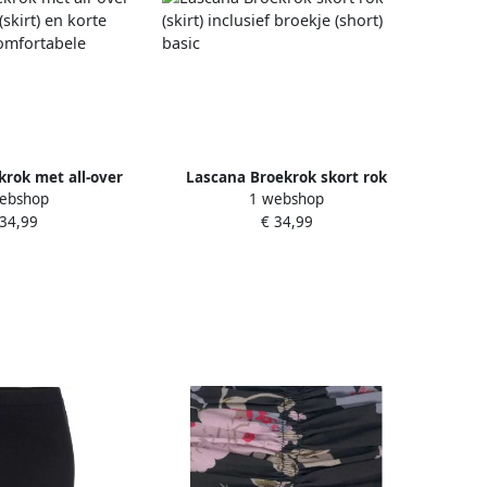
rok met all-over
Lascana Broekrok skort rok
ebshop
1 webshop
k (skirt) en korte
(skirt) inclusief broekje (short)
 34,99
€ 34,99
t) comfortabele
basic
lleband