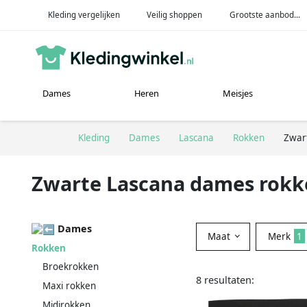
Kleding vergelijken
Veilig shoppen
Grootste aanbod...
Dames
Heren
Meisjes
Kleding
Dames
Lascana
Rokken
Zwar
Zwarte Lascana dames rokk
Dames
Maat
Merk
1
Rokken
Broekrokken
8 resultaten:
Maxi rokken
Midirokken