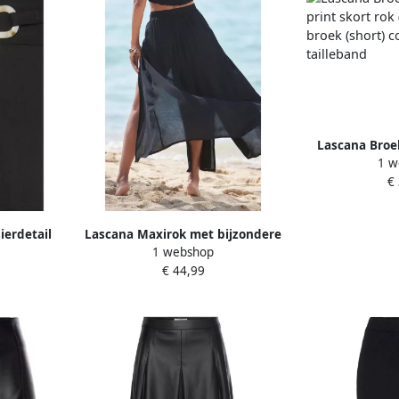
Lascana Broek
1 w
print skort ro
€
broek (shor
tai
ierdetail
Lascana Maxirok met bijzondere
1 webshop
ers
snit lange rok met
€ 44,99
beeninsnijding strandrok