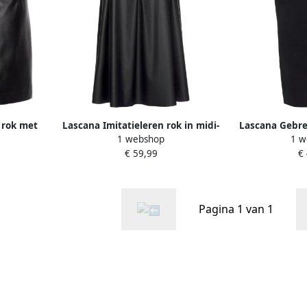
 rok met
Lascana Imitatieleren rok in midi-
Lascana Gebrei
1 webshop
1 w
alle vorm
lengte hooggesneden plissérok
midirok 
€ 59,99
€
look
casual-chic
Pagina 1 van 1