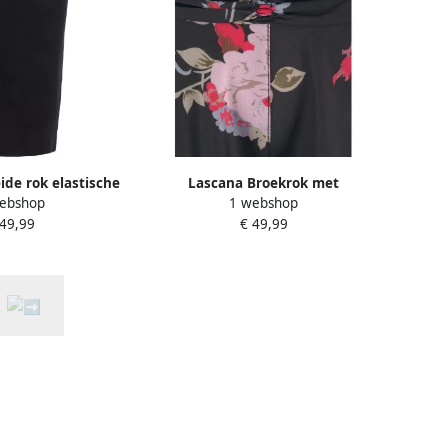
de rok elastische
Lascana Broekrok met
ebshop
1 webshop
smalle vorm
bloemenprint culotte stijl extra
 49,99
€ 49,99
wijde pijpen