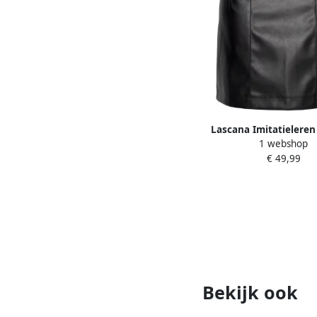
Lascana Imitatieleren
1 webshop
modieuze deelnaad sm
€ 49,99
minirok business-
Bekijk ook