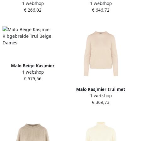
1 webshop
1 webshop
Turtleneck Sweater Beige
met Bijpassende Tailleband
€ 266,02
€ 646,72
Dames
Beige Dames
Malo Beige Kasjmier
1 webshop
Ribgebreide Trui Beige
€ 575,56
Dames
Malo Kasjmier trui met
1 webshop
ronde hals Beige Dames
€ 369,73