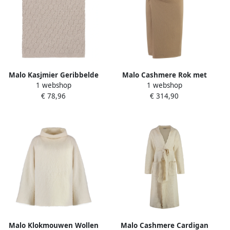
Malo Kasjmier Geribbelde
Malo Cashmere Rok met
1 webshop
1 webshop
Gebreide Kraag Trui Beige
Decoratieve Plooien Beige
€ 78,96
€ 314,90
Dames
Dames
Malo Klokmouwen Wollen
Malo Cashmere Cardigan