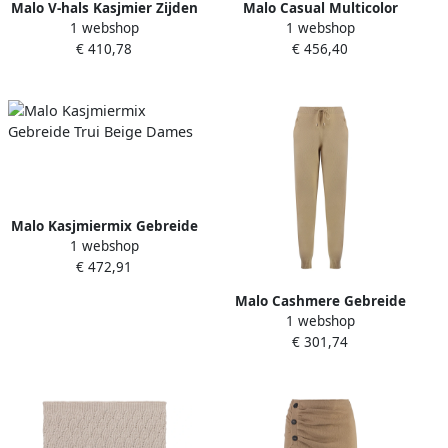
Malo V-hals Kasjmier Zijden
Malo Casual Multicolor
1 webshop
1 webshop
Pullover Beige Dames
Katoen Nylon Broek Beige
€ 410,78
€ 456,40
Dames
Malo Kasjmiermix Gebreide
1 webshop
Trui Beige Dames
€ 472,91
Malo Cashmere Gebreide
1 webshop
Track-Pants met Ribboorden
€ 301,74
Beige Dames