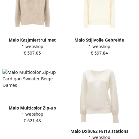
Malo Kasjmiertrui met
Malo Stijlvolle Gebreide
1 webshop
1 webshop
geribbeld borduurwerk
Collectie Beige Dames
€ 507,05
€ 597,84
Beige Dames
Malo Multicolor Zip-up
1 webshop
Cardigan Sweater Beige
€ 621,48
Dames
Malo Dxb062 F8I13 stations
1 webshop
Beige Dames