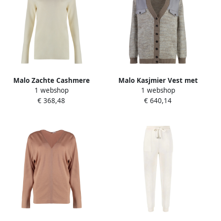
Malo Zachte Cashmere
Malo Kasjmier Vest met
1 webshop
1 webshop
Blend Pullover Trui Beige
Voorflapzakken Beige
€ 368,48
€ 640,14
Dames
Dames