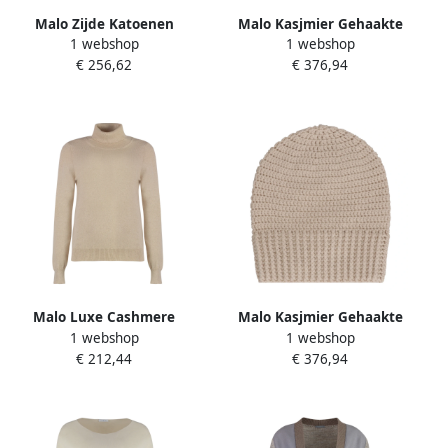
Malo Zijde Katoenen
Malo Kasjmier Gehaakte
1 webshop
1 webshop
Gebreide Jurk met Riem
Gebreide Muts Beige
€ 256,62
€ 376,94
Beige Dames
Dames
Malo Luxe Cashmere
Malo Kasjmier Gehaakte
1 webshop
1 webshop
Turtleneck Pullover Beige
Gebreide Muts Beige
€ 212,44
€ 376,94
Dames
Dames