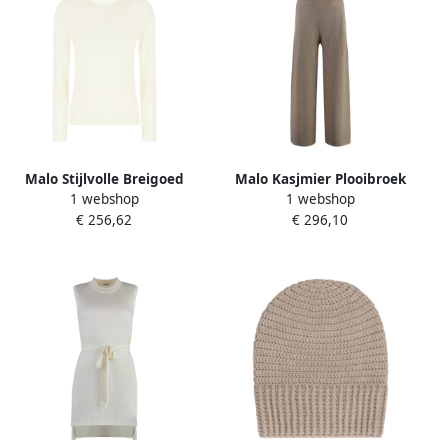
Malo Stijlvolle Breigoed
Malo Kasjmier Plooibroek
1 webshop
1 webshop
Collectie Beige Dames
Beige Dames
€ 256,62
€ 296,10