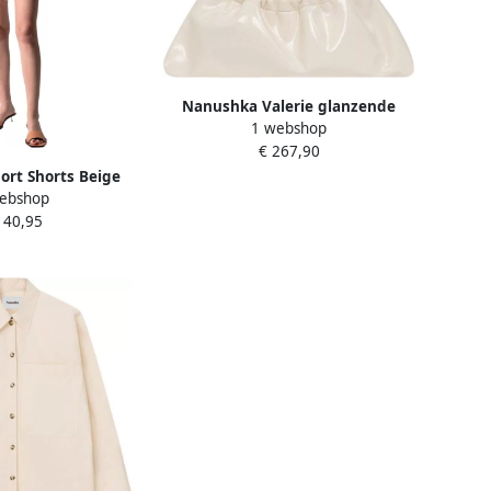
Nanushka Valerie glanzende
1 webshop
schoudertas Wit Dames
€ 267,90
rt Shorts Beige
ebshop
ames
140,95