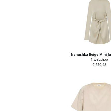
Nanushka Beige Mini J
1 webshop
Beige Dames
€ 650,48