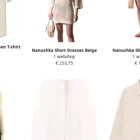
en T-shirt
Nanushka Short Dresses Beige
Nanushka Sho
mes
1 webshop
1 w
Dames
D
€ 253,75
€ 