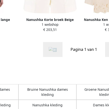
 lange
Nanushka Korte broek Beige
Nanushka Ken 
1 webshop
1 w
ames
Dames
€ 203,51
€ 
Pagina 1 van 1
 dames
Bruine Nanushka dames
Groene Nanus
kleding
kledi
leding
Nanushka kleding
Dames kl