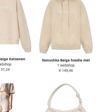
eige Katoenen
Nanushka Beige hoodie met
ebshop
met Logo Beige
1 webshop
geborduurd logo Beige Dames
137,24
ames
€ 149,46