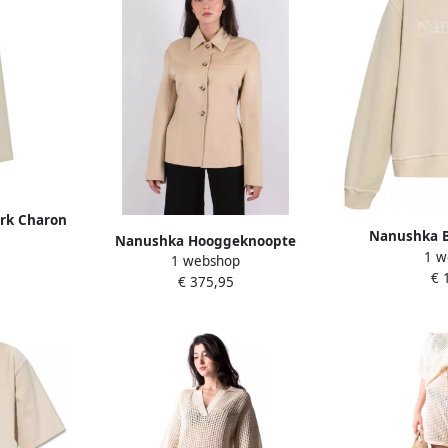
urk Charon
Nanushka B
Nanushka Hooggeknoopte
1 w
Sweatshirt 
1 webshop
Getailleerde Blazer Beige Dames
€ 
D
€ 375,95