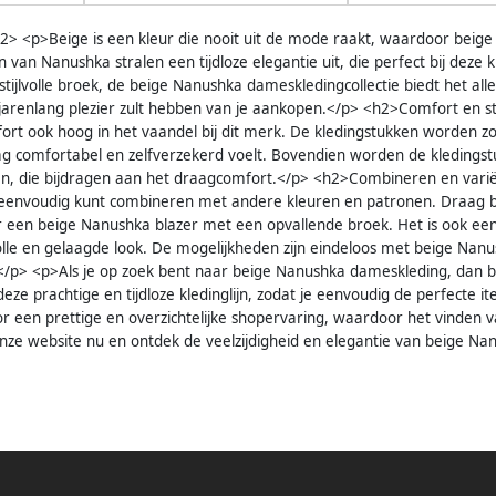
h2> <p>Beige is een kleur die nooit uit de mode raakt, waardoor beige
an Nanushka stralen een tijdloze elegantie uit, die perfect bij deze k
 stijlvolle broek, de beige Nanushka dameskledingcollectie biedt het 
jarenlang plezier zult hebben van je aankopen.</p> <h2>Comfort en st
ort ook hoog in het vaandel bij dit merk. De kledingstukken worden 
ag comfortabel en zelfverzekerd voelt. Bovendien worden de kleding
nen, die bijdragen aan het draagcomfort.</p> <h2>Combineren en varië
envoudig kunt combineren met andere kleuren en patronen. Draag bij
r een beige Nanushka blazer met een opvallende broek. Het is ook een
lvolle en gelaagde look. De mogelijkheden zijn eindeloos met beige Nan
</p> <p>Als je op zoek bent naar beige Nanushka dameskleding, dan ben
 deze prachtige en tijdloze kledinglijn, zodat je eenvoudig de perfecte
 een prettige en overzichtelijke shopervaring, waardoor het vinden v
onze website nu en ontdek de veelzijdigheid en elegantie van beige N