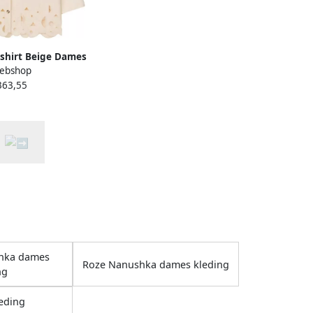
shirt Beige Dames
ebshop
363,55
hka dames
Roze Nanushka dames kleding
ng
eding