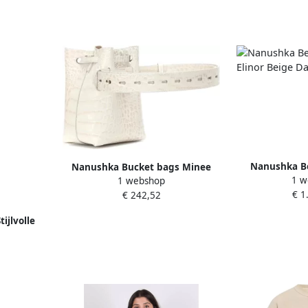
Nanushka Be
Nanushka Bucket bags Minee
1 w
Elinor 
1 webshop
Convertible Bucket Bag in beige
€ 1
€ 242,52
ijlvolle
ge Dames