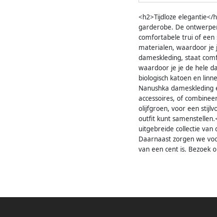
<h2>Tijdloze elegantie</
garderobe. De ontwerpen v
comfortabele trui of een
materialen, waardoor je 
dameskleding, staat comf
waardoor je je de hele d
biologisch katoen en lin
Nanushka dameskleding e
accessoires, of combinee
olijfgroen, voor een stij
outfit kunt samenstellen.
uitgebreide collectie van
Daarnaast zorgen we voor
van een cent is. Bezoek 