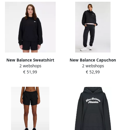
New Balance Sweatshirt
New Balance Capuchon
2 webshops
2 webshops
SPORT ESSENTIALS FRENCH
sweaters Sweat à capuche
€ 51,99
€ 52,99
TERRY CREW
Sport Essentials French
Terry