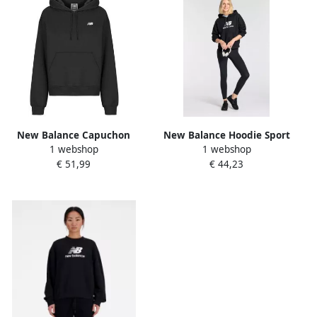
New Balance Capuchon
New Balance Hoodie Sport
1 webshop
1 webshop
sweaters SMALL LOGO
Essentials French Terry
€ 51,99
€ 44,23
HOODIE
Logo Hoodie