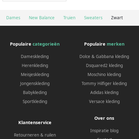
Dames
New Balance
Truien
Sweaters
Zwart
Populaire
categorieën
Populaire
merken
Dameskleding
Dolce & Gabbana kleding
Herenkleding
Dsquared2 kleding
Meisjeskleding
Moschino kleding
Jongenskleding
Tommy Hilfiger kleding
Babykleding
Adidas kleding
Sportkleding
Versace kleding
Over ons
Klantenservice
Inspiratie blog
Retourneren & ruilen