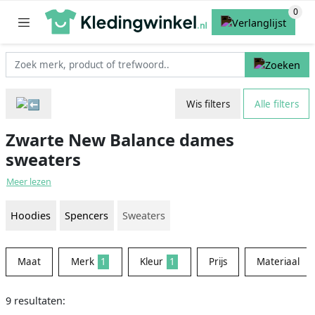
Wis filters
Alle filters
Zwarte New Balance dames
sweaters
Meer lezen
Hoodies
Spencers
Sweaters
Maat
Merk
1
Kleur
1
Prijs
Materiaal
9 resultaten: