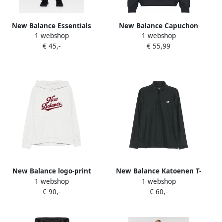
New Balance Essentials
New Balance Capuchon
1 webshop
1 webshop
fleece sweater met ronde
sweaters LINEAR HERITAGE
€ 45,-
€ 55,99
hals Grijs
FLEECE LONG HOODIE
New Balance logo-print
New Balance Katoenen T-
1 webshop
1 webshop
cotton T-shirt Roze
shirt met geborduurd logo
€ 90,-
€ 60,-
Zwart