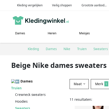
Kleding vergelijken
Veilig shoppen
Grootste aanbod...
Dames
Heren
Meisjes
Kleding
Dames
Nike
Truien
Sweaters
Beige Nike dames sweaters
Dames
Maat
Merk
1
Truien
Crewneck sweaters
11 resultaten:
Hoodies
Sweaters