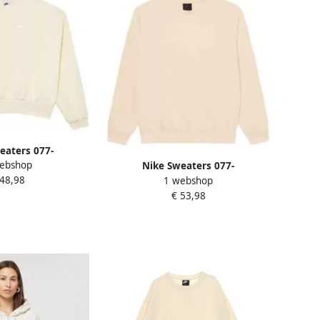
eaters 077-
ebshop
083721043
Nike Sweaters 077-
 48,98
1 webshop
52141298876755
€ 53,98