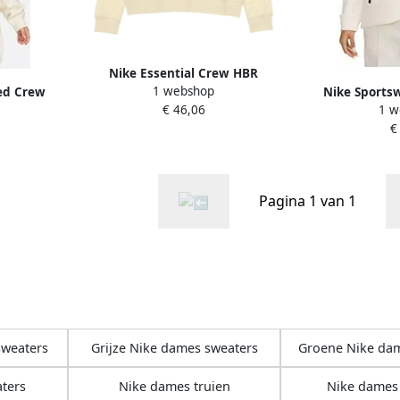
Nike Essential Crew HBR
1 webshop
ed Crew
Sweatshirt Beige Dames
Nike Sportsw
€ 46,06
1 w
mes BEIGE
Windrunner 
€
Hooded vesten 
black maat:
maaten
Pagina 1 van 1
sweaters
Grijze Nike dames sweaters
Groene Nike da
ters
Nike dames truien
Nike dames 