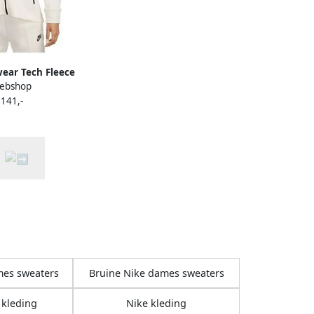
ear Tech Fleece
ebshop
Full-zip Hoodie
 141,-
Kleding pale ivory
 XS beschikbare
:XS S M L
mes sweaters
Bruine Nike dames sweaters
kleding
Nike kleding