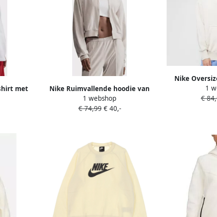
Nike Oversiz
1 w
hirt met
Nike Ruimvallende hoodie van
fleecehoodie m
1 webshop
€ 84
tof voor
velours met rits voor dames
Sportswear Ph
€ 74,99
€ 40,-
l- Dames
Sportswear Chill Knit Light
Orewood Bro
Orewood Brown- Dames Light
Light Orew
Orewood Brown