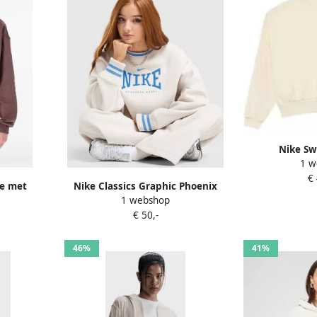
Nike Sw
1 w
51463
€
ie met
Nike Classics Graphic Phoenix
1 webshop
Roze
Oversized Crew Sweatshirt
€ 50,-
Beige- Dames Beige
46%
41%