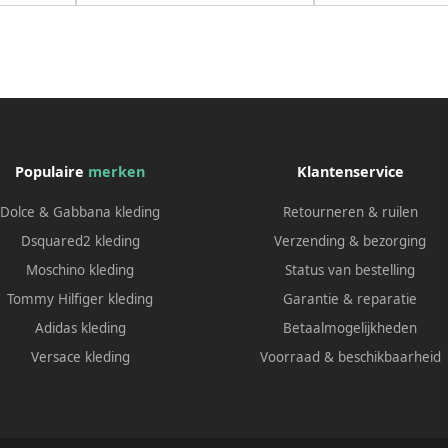
Populaire
merken
Klantenservice
Dolce & Gabbana kleding
Retourneren & ruilen
Dsquared2 kleding
Verzending & bezorging
Moschino kleding
Status van bestelling
Tommy Hilfiger kleding
Garantie & reparatie
Adidas kleding
Betaalmogelijkheden
Versace kleding
Voorraad & beschikbaarheid