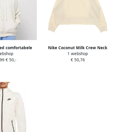
ed comfortabele
Nike Coconut Milk Crew Neck
ebshop
1 webshop
et rits voor dames
Sweatshirt Beige Dames
,99
€ 50,-
€ 50,76
oenix Plush Light
wn Sail- Dames
ood Brown Sail