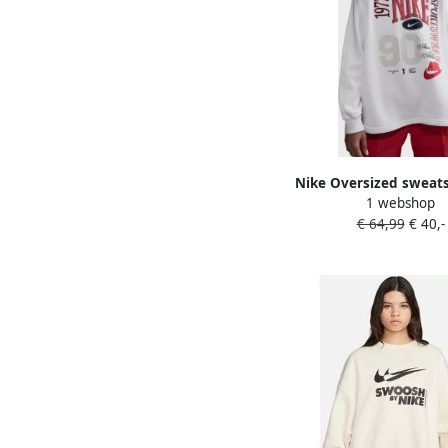
Nike Oversized sweats
1 webshop
ronde hals van sweats
€ 64,99
€ 40,-
dames Sportswear Sai
Sail