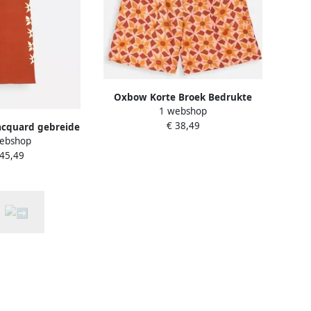
Oxbow Korte Broek Bedrukte
1 webshop
riem kort AZULEJO
€ 38,49
acquard gebreide
ebshop
k ELOM
 45,49