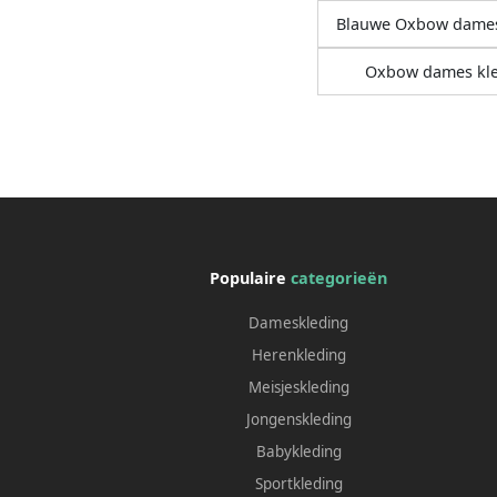
Blauwe Oxbow dames
Oxbow dames kl
Populaire
categorieën
Dameskleding
Herenkleding
Meisjeskleding
Jongenskleding
Babykleding
Sportkleding