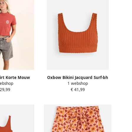
irt Korte Mouw
Oxbow Bikini Jacquard Surf-bh
ebshop
1 webshop
p RADIATE
TIJUCA
 29,99
€ 41,99