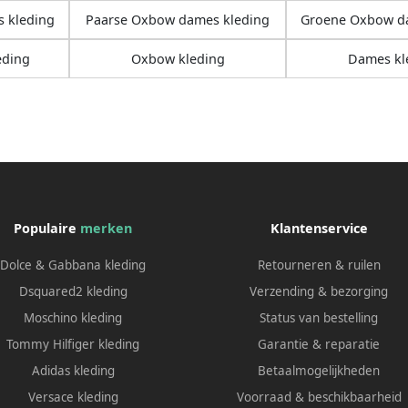
 kleding
Paarse Oxbow dames kleding
Groene Oxbow d
eding
Oxbow kleding
Dames kl
Populaire
merken
Klantenservice
Dolce & Gabbana kleding
Retourneren & ruilen
Dsquared2 kleding
Verzending & bezorging
Moschino kleding
Status van bestelling
Tommy Hilfiger kleding
Garantie & reparatie
Adidas kleding
Betaalmogelijkheden
Versace kleding
Voorraad & beschikbaarheid