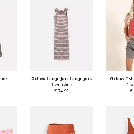
eans
Oxbow Lange Jurk Lange jurk
Oxbow T-sh
1 webshop
1 w
RPENTER
BISTRIPES
Cropto
€ 74,99
€