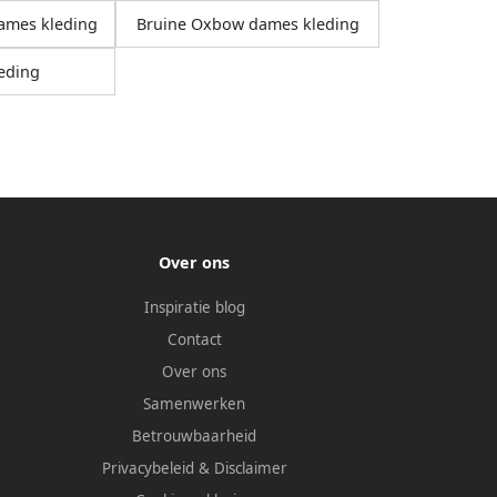
ames kleding
Bruine Oxbow dames kleding
eding
Over ons
Inspiratie blog
Contact
Over ons
Samenwerken
Betrouwbaarheid
Privacybeleid
&
Disclaimer