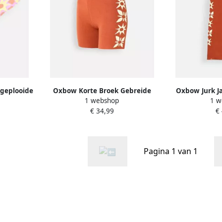
 geplooide
Oxbow Korte Broek Gebreide
Oxbow Jurk J
1 webshop
1 w
TE
jacquard fietsbroek ELOM
jur
€ 34,99
€
Pagina 1 van 1