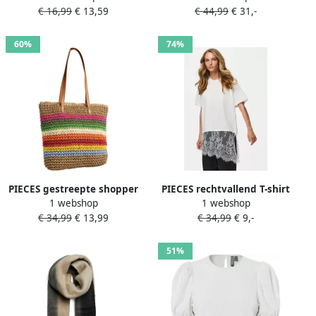
€ 16,99
€ 13,59
€ 44,99
€ 31,-
60%
74%
PIECES gestreepte shopper
PIECES rechtvallend T-shirt
1 webshop
1 webshop
PCKIKI naturel multi
ecru
€ 34,99
€ 13,99
€ 34,99
€ 9,-
51%