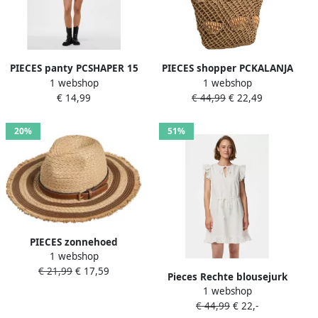
PIECES panty PCSHAPER 15
PIECES shopper PCKALANJA
1 webshop
1 webshop
denier nude
naturel
€ 14,99
€ 44,99
€ 22,49
20%
51%
PIECES zonnehoed
1 webshop
PCKIRSTINE naturel
€ 21,99
€ 17,59
Pieces Rechte blousejurk
1 webshop
van puur katoen model
€ 44,99
€ 22,-
'PCGOLDIE'