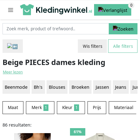
Wis filters
Alle filters
Beige PIECES dames kleding
Meer lezen
Beenmode
Bh's
Blouses
Broeken
Jassen
Jeans
Jur
Maat
Merk
1
Kleur
1
Prijs
Materiaal
86 resultaten:
61%