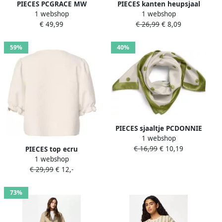
PIECES PCGRACE MW
PIECES kanten heupsjaal
1 webshop
1 webshop
BARREL ANK JEAN barrel
PCNATASJA ecru
€ 49,99
€ 26,99
€ 8,09
jeans beige
59%
40%
PIECES sjaaltje PCDONNIE
1 webshop
met stippen ecru groen
€ 16,99
€ 10,19
PIECES top ecru
1 webshop
€ 29,99
€ 12,-
73%