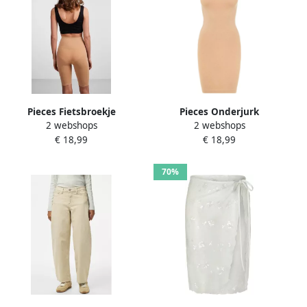
Pieces Fietsbroekje
Pieces Onderjurk
2 webshops
2 webshops
PCIMAGINE met
PCBALLROOM LONG
€ 18,99
€ 18,99
modellerend effect
SINGLET NOOS BC
70%