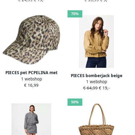
ecru
70%
PIECES pet PCPELINA met
PIECES bomberjack beige
1 webshop
panterprint beige
1 webshop
€ 16,99
€ 64,99
€ 19,-
50%