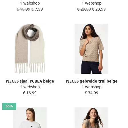
1 webshop
1 webshop
PCARIA ecru
stippen PCAMANDA ecru
€ 19,99
€ 7,99
€ 29,99
€ 23,99
PIECES sjaal PCBEA beige
PIECES gebreide trui beige
1 webshop
1 webshop
gehaakt
€ 16,99
€ 34,99
65%