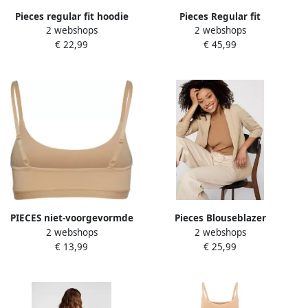
Pieces regular fit hoodie
Pieces Regular fit
2 webshops
2 webshops
van katoenmix model
trenchcoat met tailleriem
€ 22,99
€ 45,99
'CHILLI'
om te strikken Model
'SCARLETT'
PIECES niet-voorgevormde
Pieces Blouseblazer
2 webshops
2 webshops
bh top PCNAMEE beige
PCBOSELLA 3 4 BLAZER
€ 13,99
€ 25,99
NOOS met plooidetail op de
mouw