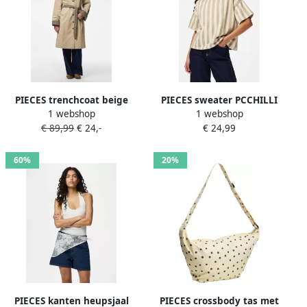
PIECES trenchcoat beige
PIECES sweater PCCHILLI
1 webshop
1 webshop
beige ecru
€ 89,99
€ 24,-
€ 24,99
60%
20%
PIECES kanten heupsjaal
PIECES crossbody tas met