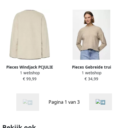
Pieces Windjack PCJULIE
Pieces Gebreide trui
1 webshop
1 webshop
REVERSIBLE
PCMALOU LS O-NECK
€ 99,99
€ 34,99
CUTLINE KNIT NOOS BC
Pagina 1 van 3
Bekijk ook