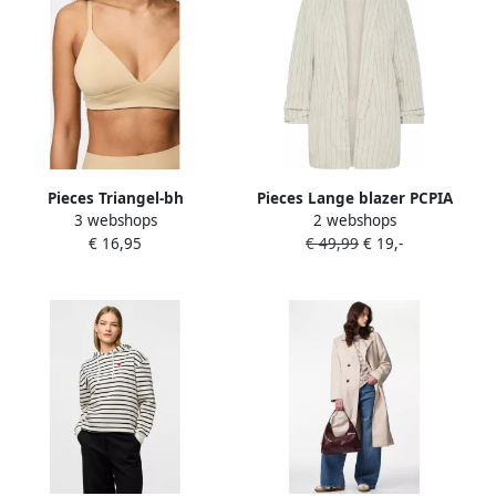
Pieces Triangel-bh
Pieces Lange blazer PCPIA
3 webshops
2 webshops
PCNAMEE TRIANGLE BRA
BOSELLA BLAZER WVN
€ 16,95
€ 49,99
€ 19,-
NOOS
NOOS