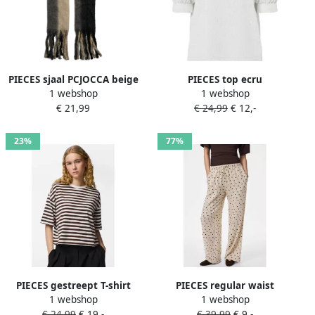
PIECES sjaal PCJOCCA beige
PIECES top ecru
1 webshop
1 webshop
€ 21,99
€ 24,99
€ 12,-
23%
77%
PIECES gestreept T-shirt
PIECES regular waist
1 webshop
1 webshop
ecru
straight broek met stippen
€ 24,99
€ 19,-
€ 39,99
€ 9,-