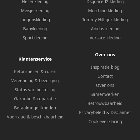
Herenkleding
Dsquared2 kleding
Meisjeskleding
Moschino kleding
Jongenskleding
Tommy Hilfiger kleding
Babykleding
Adidas kleding
Sportkleding
Versace kleding
Over ons
Klantenservice
Inspiratie blog
Retourneren & ruilen
Contact
Verzending & bezorging
Over ons
Status van bestelling
Samenwerken
Garantie & reparatie
Betrouwbaarheid
Betaalmogelijkheden
Privacybeleid
&
Disclaimer
Voorraad & beschikbaarheid
Cookieverklaring