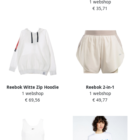
1 webshop
Dames
€ 35,71
Reebok Witte Zip Hoodie
Reebok 2-in-1
1 webshop
1 webshop
voor Vrouwen White Dames
hardloopshorts White
€ 69,56
€ 49,77
Dames