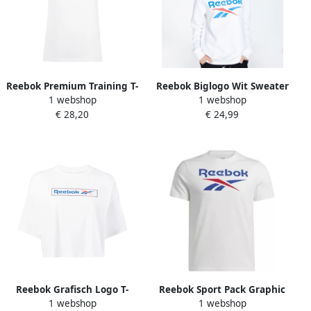
Reebok Premium Training T-
Reebok Biglogo Wit Sweater
1 webshop
1 webshop
Shirt White Dames
Dames
€ 28,20
€ 24,99
Reebok Grafisch Logo T-
Reebok Sport Pack Graphic
1 webshop
1 webshop
shirt White Dames
Tee T-shirt White Heren