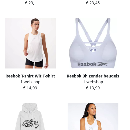
€ 23,-
€ 23,45
Reebok T-shirt Wit T-shirt
Reebok Bh zonder beugels
1 webshop
1 webshop
Dames
MARYNA uitneembare pads
€ 14,99
€ 13,99
modern naadloos met logo
zonder sluiting