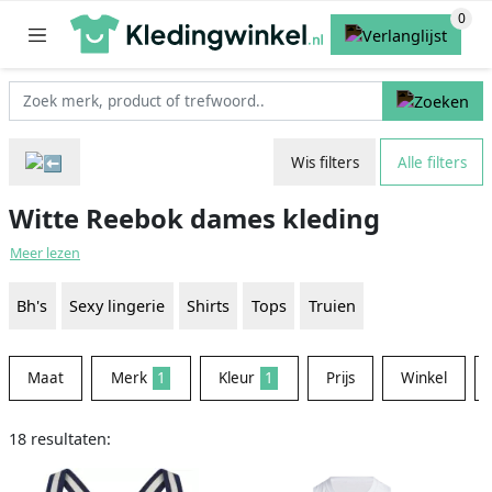
Wis filters
Alle filters
Witte Reebok dames kleding
Meer lezen
Bh's
Sexy lingerie
Shirts
Tops
Truien
Maat
Merk
1
Kleur
1
Prijs
Winkel
18 resultaten: