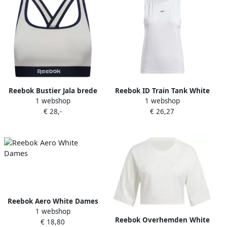
Reebok Bustier Jala brede
Reebok ID Train Tank White
1 webshop
1 webshop
bandjes zonder beugel
Dames
€ 28,-
€ 26,27
ademend met logo
katoenmix
Reebok Aero White Dames
1 webshop
Reebok Overhemden White
€ 18,80