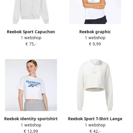
Reebok Sport Capuchon
Reebok graphic
1 webshop
1 webshop
sweaters Sweat à capuche
hardlooptanktop wit dames
€ 75,-
€ 9,99
Sf Graphic Hoodie unisexe
Reebok identity sportshirt
Reebok Sport T-Shirt Lange
1 webshop
1 webshop
wit dames
Mouw HT7843
€ 12,99
€ 42,-