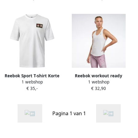
Reebok Sport T-shirt Korte
Reebok workout ready
1 webshop
1 webshop
Mouw T-shirt blanc La Casa
mesh back sporttanktop
€ 35,-
€ 32,90
de Papel
wit dames
Pagina 1 van 1