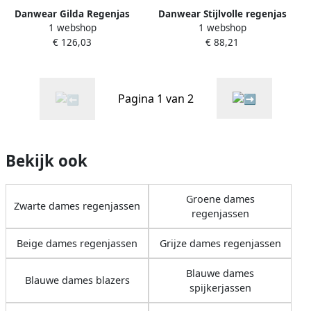
Danwear Gilda Regenjas
Danwear Stijlvolle regenjas
1 webshop
1 webshop
Navy Waterdicht Ademend
met capuchon Blue Dames
€ 126,03
€ 88,21
Blue Dames
Pagina 1 van 2
Bekijk ook
Groene dames
Zwarte dames regenjassen
regenjassen
Beige dames regenjassen
Grijze dames regenjassen
Blauwe dames
Blauwe dames blazers
spijkerjassen