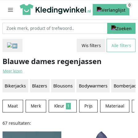
Wis filters
Alle filters
Blauwe dames regenjassen
Meer lezen
Bikerjacks
Blazers
Blousons
Bodywarmers
Bomberjac
Maat
Merk
Kleur
1
Prijs
Materiaal
67 resultaten: