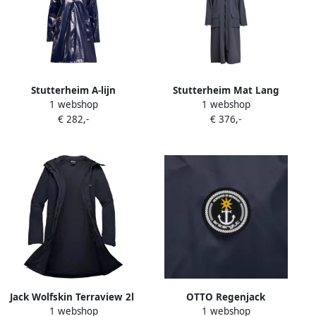
Stutterheim A-lijn
Stutterheim Mat Lang
1 webshop
1 webshop
Waterdichte Regenjas voor
Regenjas met Aqua Guard
€ 282,-
€ 376,-
Vrouwen Blue Dames
Rits Blue Dames
Jack Wolfskin Terraview 2l
OTTO Regenjack
1 webshop
1 webshop
Coat w Regenjas Dames
Friesennerz ANKERGLUT