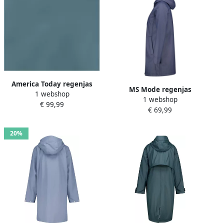
America Today regenjas
MS Mode regenjas
1 webshop
petrol
1 webshop
donkerblauw
€ 99,99
€ 69,99
20%