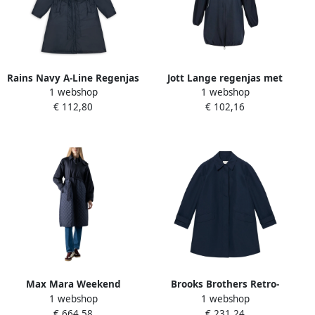
Rains Navy A-Line Regenjas
Jott Lange regenjas met
1 webshop
1 webshop
Blue Dames
capuchon Reflecterende
€ 112,80
€ 102,16
winddichte jas Blue Dames
Max Mara Weekend
Brooks Brothers Retro-
1 webshop
1 webshop
Stijlvolle regenjas met
geïnspireerde twill regenjas
€ 664,58
€ 231,24
afneembare capuchon Blue
Blue Dames