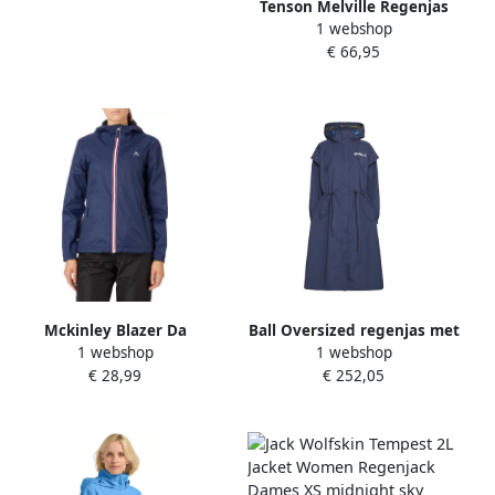
Tenson Melville Regenjas
1 webshop
Dames
€ 66,95
Mckinley Blazer Da
Ball Oversized regenjas met
1 webshop
1 webshop
regenjacke Kereol Iii Wms
verstelbare capuchon Blue
€ 28,99
€ 252,05
519
Dames