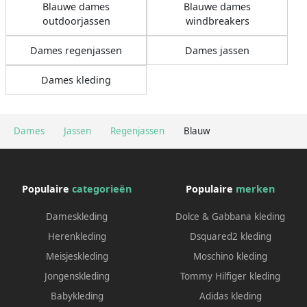
Blauwe dames
Blauwe dames
outdoorjassen
windbreakers
Dames regenjassen
Dames jassen
Dames kleding
Dames
Jassen
Regenjassen
Blauw
Populaire
categorieën
Populaire
merken
Dameskleding
Dolce & Gabbana kleding
Herenkleding
Dsquared2 kleding
Meisjeskleding
Moschino kleding
Jongenskleding
Tommy Hilfiger kleding
Babykleding
Adidas kleding