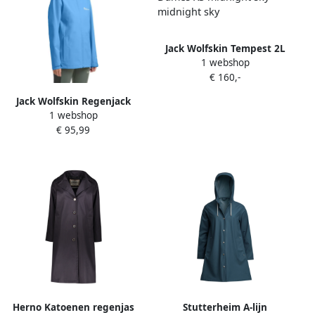
Jack Wolfskin Tempest 2L
1 webshop
Jacket Women Regenjack
€ 160,-
Dames XS midnight sky
midnight sky
Jack Wolfskin Regenjack
1 webshop
TRAILTIME 2L JKT W
€ 95,99
Waterafstotend winddicht
ademend overgangsjas
Herno Katoenen regenjas
Stutterheim A-lijn