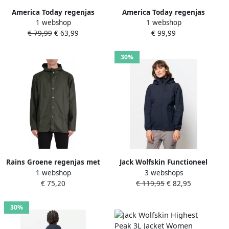
America Today regenjas
America Today regenjas
1 webshop
1 webshop
Janah lichtblauw
petrol
€ 79,99
€ 63,99
€ 99,99
30%
Rains Groene regenjas met
Jack Wolfskin Functioneel
1 webshop
3 webshops
verstelbare chetten Beige
jack STORMY POINT 2L JKT
€ 75,20
€ 119,95
€ 82,95
W Waterdicht winddicht
overgangsjas
30%