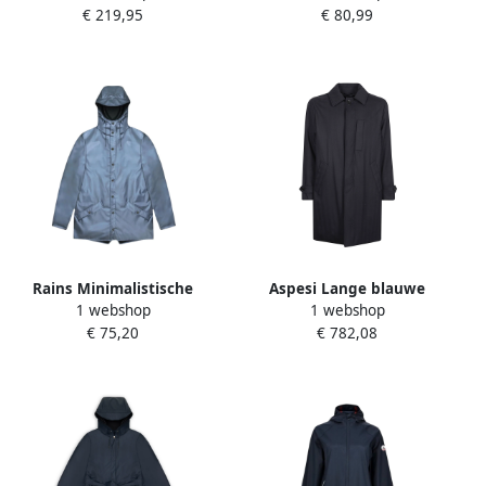
€ 219,95
€ 80,99
XXL dark navy dark navy
HVN
Rains Minimalistische
Aspesi Lange blauwe
1 webshop
1 webshop
Unisex Regenjas Blue
regenjas met
€ 75,20
€ 782,08
Dames
overhemdkraag Blue Dames