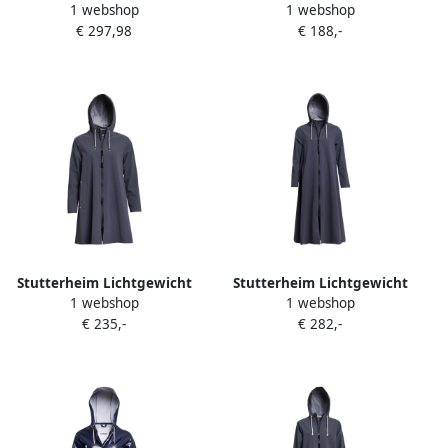
1 webshop
1 webshop
Revers kraag Logo detail
Waterdichte Regenjas voor
€ 297,98
€ 188,-
Blue Dames
Vrouwen Blue Dames
Stutterheim Lichtgewicht
Stutterheim Lichtgewicht
1 webshop
1 webshop
Rits Matte Regenjas Blue
Matte Rits Regenjas Blue
€ 235,-
€ 282,-
Dames
Dames