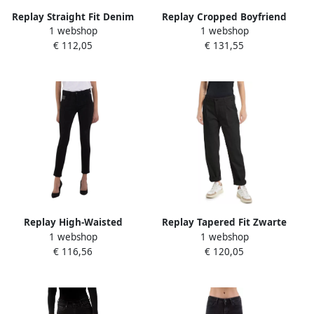
Replay Straight Fit Denim
Replay Cropped Boyfriend
1 webshop
1 webshop
Jeans Black Dames
Jeans Black Dames
€ 112,05
€ 131,55
Replay High-Waisted
Replay Tapered Fit Zwarte
1 webshop
1 webshop
Stretchy Slim Fit Jeans Black
Jeans Zwart Dames
€ 116,56
€ 120,05
Dames