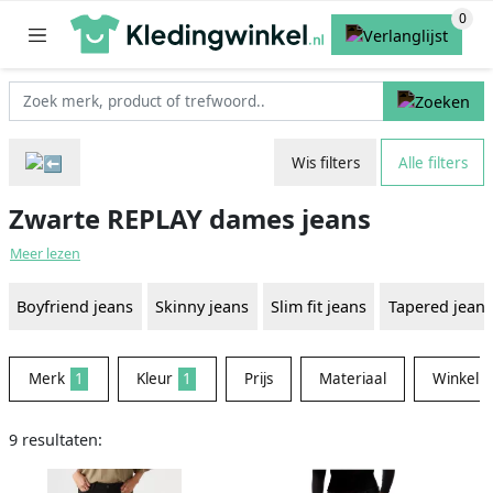
Wis filters
Alle filters
Zwarte REPLAY dames jeans
Meer lezen
Boyfriend jeans
Skinny jeans
Slim fit jeans
Tapered jeans
Merk
1
Kleur
1
Prijs
Materiaal
Winkel
9 resultaten: