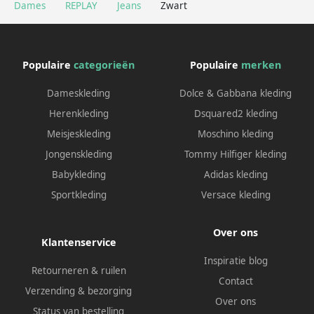
Dames
REPLAY
Jeans
Zwart
Populaire
categorieën
Populaire
merken
Dameskleding
Dolce & Gabbana kleding
Herenkleding
Dsquared2 kleding
Meisjeskleding
Moschino kleding
Jongenskleding
Tommy Hilfiger kleding
Babykleding
Adidas kleding
Sportkleding
Versace kleding
Over ons
Klantenservice
Inspiratie blog
Retourneren & ruilen
Contact
Verzending & bezorging
Over ons
Status van bestelling