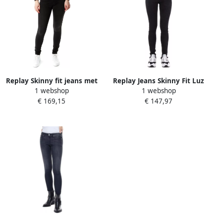
Replay Skinny fit jeans met
Replay Jeans Skinny Fit Luz
1 webshop
1 webshop
stretch model 'Luzien'
Rpy_Wx689J.000.85B
€ 169,15
€ 147,97
531.098 Zwart Dames