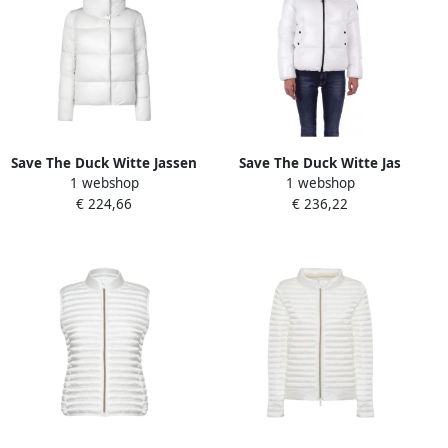
Save The Duck Witte Jassen
Save The Duck Witte Jas
1 webshop
1 webshop
met Elegant Ontwerp White
met Capuchon en Zijlogo
€ 224,66
€ 236,22
Dames
met Ritssluiting White
Dames