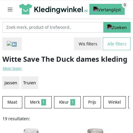
Wis filters
Alle filters
Witte Save The Duck dames kleding
Meer lezen
Jassen
Truien
Maat
Merk
1
Kleur
1
Prijs
Winkel
19 resultaten: