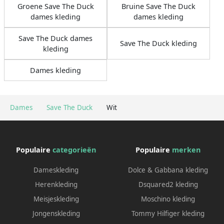
Groene Save The Duck
Bruine Save The Duck
dames kleding
dames kleding
Save The Duck dames
Save The Duck kleding
kleding
Dames kleding
Dames
Save The Duck
Wit
Populaire
categorieën
Populaire
merken
Dameskleding
Dolce & Gabbana kleding
Herenkleding
Dsquared2 kleding
Meisjeskleding
Moschino kleding
Jongenskleding
Tommy Hilfiger kleding