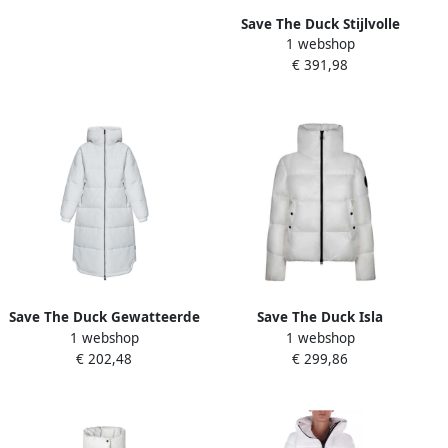
Save The Duck Stijlvolle
1 webshop
winterjas met Shanon
€ 391,98
White Dames
Save The Duck Gewatteerde
Save The Duck Isla
1 webshop
1 webshop
jas Halesia White Dames
Winterjas met Laquà©
€ 202,48
€ 299,86
Finish White Dames