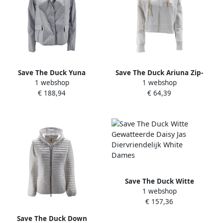
Save The Duck Yuna
Save The Duck Ariuna Zip-
1 webshop
1 webshop
Gewatteerde Jas White
Through Sweatshirt White
€ 188,94
€ 64,39
Dames
Dames
Save The Duck Witte
1 webshop
Gewatteerde Daisy Jas
€ 157,36
Diervriendelijk White
Dames
Save The Duck Down