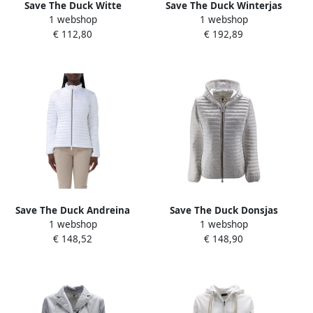
Save The Duck Witte
Save The Duck Winterjas
1 webshop
1 webshop
Mouwloze Jas met Gouden
White Dames
€ 112,80
€ 192,89
Rits White Dames
Save The Duck Andreina
Save The Duck Donsjas
1 webshop
1 webshop
Light Jacket White Dames
White Dames
€ 148,52
€ 148,90