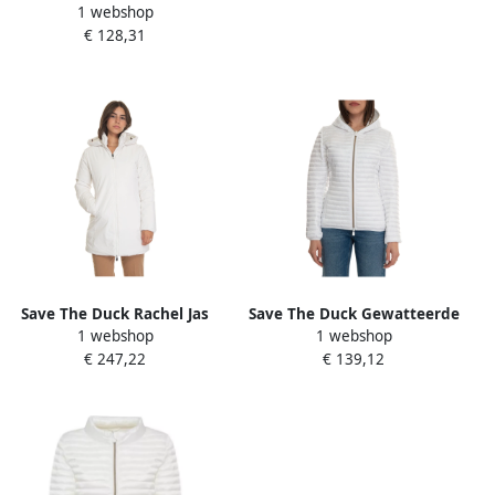
1 webshop
Jackets White Dames
€ 128,31
Save The Duck Rachel Jas
Save The Duck Gewatteerde
1 webshop
1 webshop
met Afneembare Capuchon
jas met vaste capuchon
€ 247,22
€ 139,12
White Dames
White Dames