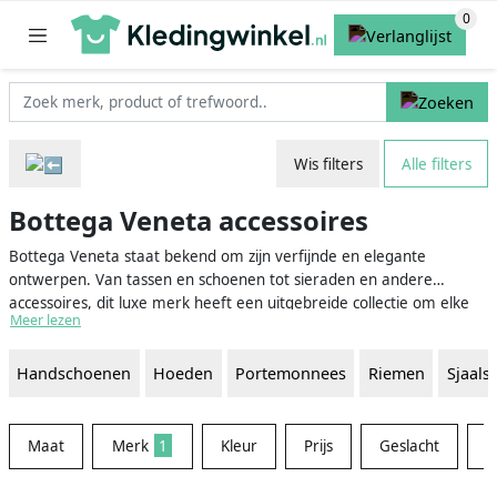
Wis filters
Alle filters
Bottega Veneta accessoires
Bottega Veneta staat bekend om zijn verfijnde en elegante
ontwerpen. Van tassen en schoenen tot sieraden en andere
accessoires, dit luxe merk heeft een uitgebreide collectie om elke
Meer lezen
outfit compleet te maken. Heb je interesse in Bottega Veneta
accessoires, maar weet je niet zeker waar je moet beginnen?
Handschoenen
Hoeden
Portemonnees
Riemen
Sjaals
Hieronder vind je alles wat je moet weten om de perfecte keuze te
maken uit het brede assortiment van dit gerenommeerde merk!
Maat
Merk
1
Kleur
Prijs
Geslacht
W