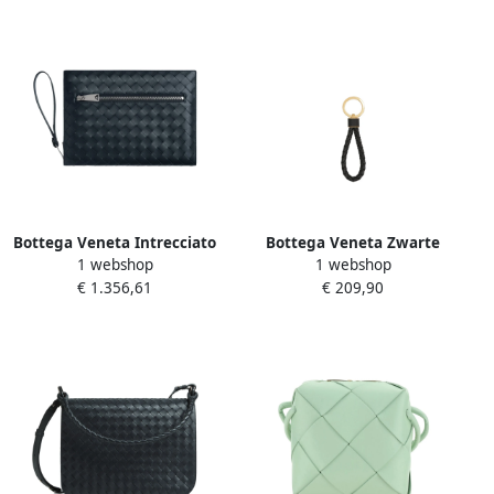
Bottega Veneta Intrecciato
Bottega Veneta Zwarte
1 webshop
1 webshop
Document Case Tas Mannen
Leren Sleutelhouder Black
€ 1.356,61
€ 209,90
Blue Heren
Dames