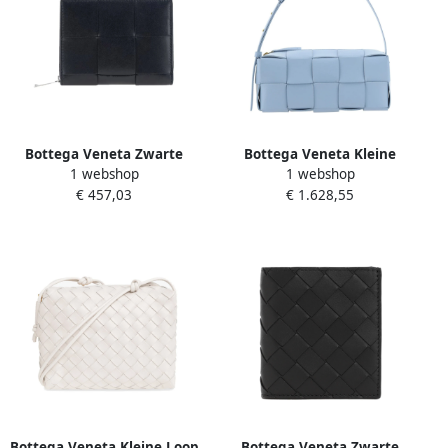
Bottega Veneta Zwarte
Bottega Veneta Kleine
1 webshop
1 webshop
portemonnee met Intreccio-
Baksteen Cassette Tas Blue
€ 457,03
€ 1.628,55
weefsel Black Heren
Dames
Bottega Veneta Kleine Loop
Bottega Veneta Zwarte