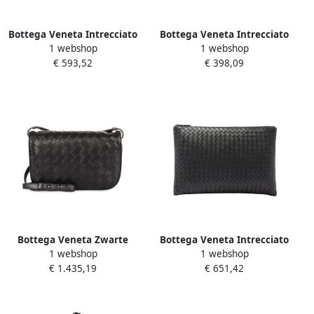
Bottega Veneta Intrecciato
Bottega Veneta Intrecciato
1 webshop
1 webshop
Zip Around Portemonnee
Bi-Fold Portemonnee voor
€ 593,52
€ 398,09
voor Mannen Brown Dames
Mannen Brown Heren
Bottega Veneta Zwarte
Bottega Veneta Intrecciato
1 webshop
1 webshop
leren clutch tas Black
Clutch Tas voor Vrouwen
€ 1.435,19
€ 651,42
Dames
Brown Dames