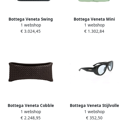
Bottega Veneta Swing
Bottega Veneta Mini
1 webshop
1 webshop
Messenger Tas Blue Heren
Cassette Schoudertas Green
€ 3.024,45
€ 1.302,84
Dames
Bottega Veneta Cobble
Bottega Veneta Stijlvolle
1 webshop
1 webshop
Clutch Tas Fondant
zonnebril voor modieuze
€ 2.248,95
€ 352,50
Vrouwen Brown Dames
looks Black Unisex