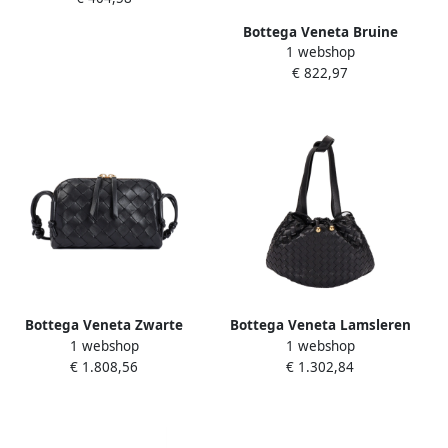
Bottega Veneta Bruine
1 webshop
aktetas voor mannen
€ 822,97
Brown Heren
Bottega Veneta Zwarte
Bottega Veneta Lamsleren
1 webshop
1 webshop
Leren Concerttas Clutch
Schoudertas Koordsluiting
€ 1.808,56
€ 1.302,84
Black Dames
Black Dames