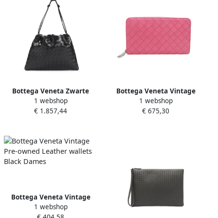
Bottega Veneta Zwarte
Bottega Veneta Vintage
1 webshop
1 webshop
Clutch Tas Elegant Ontwerp
Pre-owned Leather wallets
€ 1.857,44
€ 675,30
Black Dames
Pink Dames
Bottega Veneta Vintage
1 webshop
Pre-owned Leather wallets
€ 404,58
Black Dames