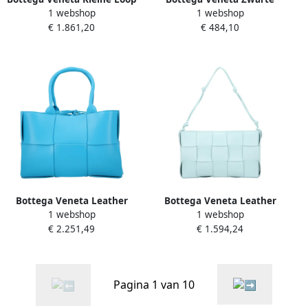
1 webshop
1 webshop
Camera Tas White Dames
Slimme Bifold Portemonnee
€ 1.861,20
€ 484,10
Accessoires Black Heren
Bottega Veneta Leather
Bottega Veneta Leather
1 webshop
1 webshop
handbags Blue Dames
crossbody-bags Blue Dames
€ 2.251,49
€ 1.594,24
Pagina 1 van 10