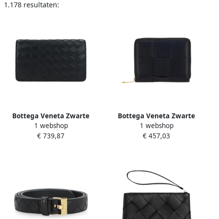
1.178 resultaten:
Bottega Veneta Zwarte
Bottega Veneta Zwarte
1 webshop
1 webshop
Leren Clutch Elegant
leren portemonnee voor
€ 739,87
€ 457,03
Gouden Interieur Black
vrouwen Black Dames
Dames