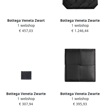
Bottega Veneta Zwart
Bottega Veneta Zwarte
1 webshop
1 webshop
Leren Intrecciato Riem
Herentas Black Heren
€ 457,03
€ 1.246,44
Black Dames
Bottega Veneta Zwarte
Bottega Veneta Zwarte
1 webshop
1 webshop
Accessoires Portemonnees
Slimme Bi-Fold
€ 307,94
€ 395,93
Intrecciato Kaarthouder
Portemonnee Black Heren
Black Heren