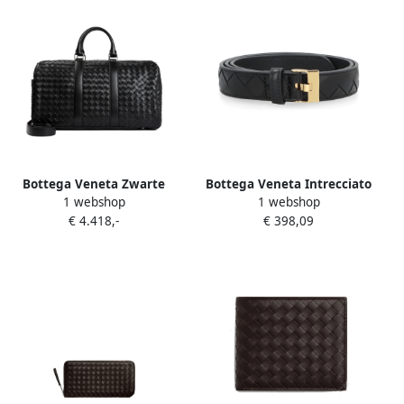
Bottega Veneta Zwarte
Bottega Veneta Intrecciato
1 webshop
1 webshop
Classic Intrecciato Duffle
Nappa Leren Riem Black
€ 4.418,-
€ 398,09
Tas Black Heren
Dames