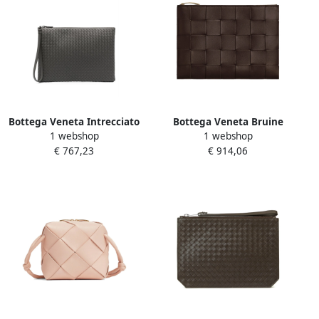
Bottega Veneta Intrecciato
Bottega Veneta Bruine
1 webshop
1 webshop
Documentenmap Brown
Clutch Tas Elegante Stijl
€ 767,23
€ 914,06
Heren
Brown Dames