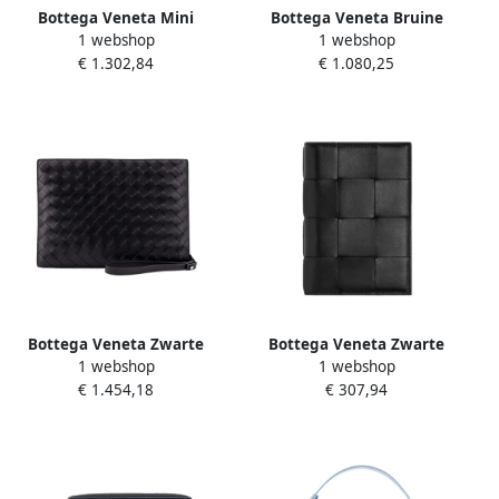
Bottega Veneta Mini
Bottega Veneta Bruine
1 webshop
1 webshop
Cassette Camera Tas Pink
Handtas Intrecciato
€ 1.302,84
€ 1.080,25
Dames
Staande Pouch Brown
Heren
Bottega Veneta Zwarte
Bottega Veneta Zwarte
1 webshop
1 webshop
Aktetas voor Mannen Black
Leren Portemonnee
€ 1.454,18
€ 307,94
Heren
Accessoires Black Dames