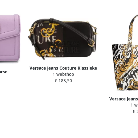
Versace Jeans Couture Klassieke
arse
1 webshop
Zwarte Schoudertas van
 Sketch 1
€ 183,50
Synthetisch Leer Black Dames
Versace Jean
1 w
Shoulder Bag
€ 
G89 Gold Bl