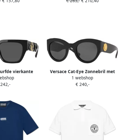
-
€ 157,80
€ 263,-
€ 210,40
ellow Unisex
Dames
urfde vierkante
Versace Cat-Eye Zonnebril met
ebshop
1 webshop
t gebreide armen
Donkergrijze Lens en Zwart
 242,-
€ 240,-
k Unisex
Montuur Black Unisex