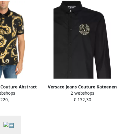
 Couture Abstract
Versace Jeans Couture Katoenen
ebshops
2 webshops
Polo Shirt Logo
Overhemden Black Heren
 220,-
€ 132,30
olor Heren