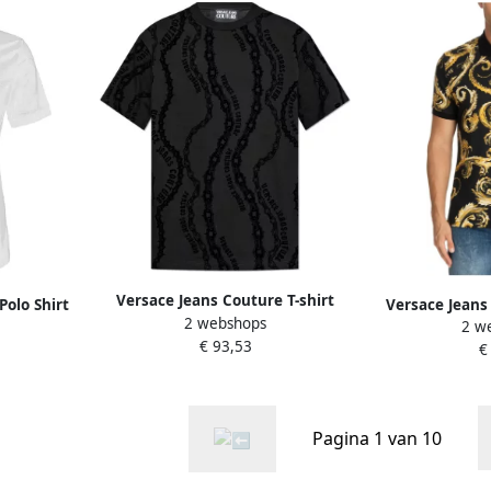
Versace Jeans Couture T-shirt
Polo Shirt
Versace Jeans
2 webshops
Korte Mouw MAGLIET.77GAH6R0
2 w
GAGT08
Multicolor 
€ 93,53
€
Multic
Pagina 1 van 10