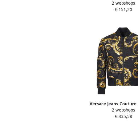
2 webshops
Gouden Modetrousers M
€ 151,20
Dames
Versace Jeans Couture 
2 webshops
Puffer en Parka Jass
€ 335,58
Heren