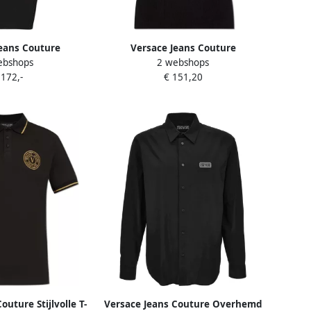
eans Couture
Versace Jeans Couture
ebshops
2 webshops
bandjurk Black
Geribbelde tanktop Black Dames
 172,-
€ 151,20
ames
outure Stijlvolle T-
Versace Jeans Couture Overhemd