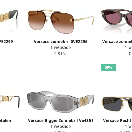
VE2299
Versace zonnebril 0VE2296
Versace zonne
1 webshop
1 w
goudkleurig
tortoise pr
€ 315,-
€
39%
talen
Versace Biggie Zonnebril Ve4361
Versace Recht
1 webshop
1 w
 met
311 6G Gray Unisex
met donkergrij