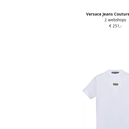
Versace Jeans Coutur
2 webshops
Katoenen Sweatpants 
€ 251,-
Black Heren