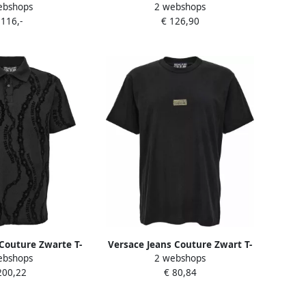
ebshops
2 webshops
os Collectie Black
Lange Mouw CAMICIA77GALYR1
 116,-
€ 126,90
eren
Couture Zwarte T-
Versace Jeans Couture Zwart T-
ebshops
2 webshops
 Aw24 Black Heren
shirt met Institutioneel Logo
200,22
€ 80,84
Black Heren