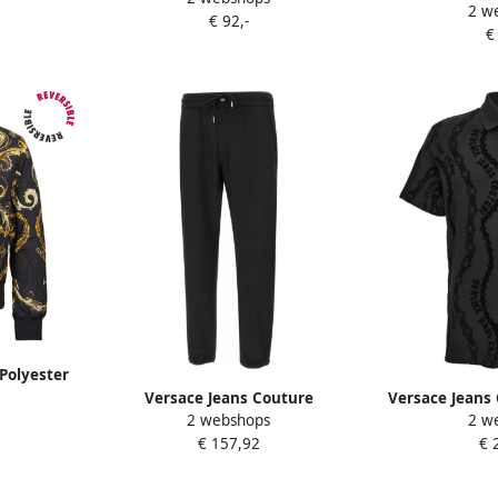
2 w
ulticolor
shirts en Pol
€ 92,-
€
H
Polyester
en Black
Versace Jeans Couture
Versace Jeans 
2 webshops
2 w
Harembroek PANT.77GAA100
shirts & Polos
€ 157,92
€ 