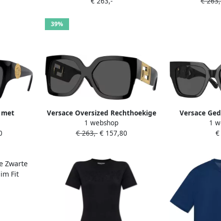
€ 263,-
€ 263,
 Yellow
montuur Y
39%
 met
Versace Oversized Rechthoekige
Versace Ged
1 webshop
1 w
nkergrijze
Zonnebril Black Unisex
zonnebril me
0
€ 263,-
€ 157,80
€
r Black
Blac