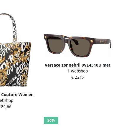
Versace zonnebril 0VE4510U met
1 webshop
tortoise print bruin
€ 221,-
s Couture Women
ebshop
 73Va4Bf9 Zs414
224,66
ack Zwart Dames
30%