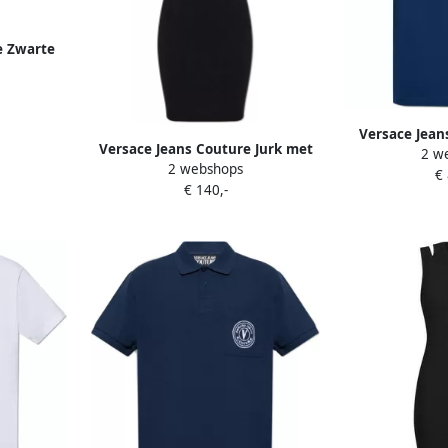
e Zwarte
Slim Fit
Versace Jean
Versace Jeans Couture Jurk met
2 w
Korte Mo
2 webshops
glinsterende applicaties Black
€
€ 140,-
Dames