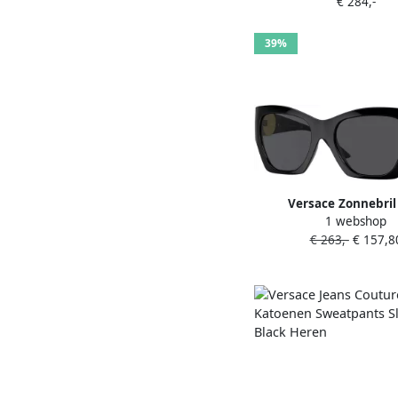
€ 284,-
Donkergrijze Lenzen
Unisex
39%
Versace Zonnebril
1 webshop
onregelmatige vorm do
€ 263,-
€ 157,8
lens en zwart montuu
Dames