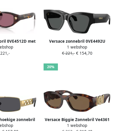
bril 0VE4512D met
Versace zonnebril 0VE4492U
ebshop
1 webshop
int donkerbruin
zwart
 221,-
€ 221,-
€ 154,70
20%
hoekige zonnebril
Versace Biggie Zonnebril Ve4361
ebshop
1 webshop
ze lens en gouden
521773 Sunglasses Brown Unisex