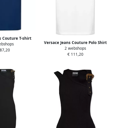
s Couture T-shirt
Versace Jeans Couture Polo Shirt
ebshops
uw 78GAHT08
2 webshops
Korte Mouw 78GAGT01
 87,20
€ 111,20