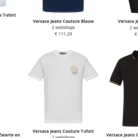
 T-shirt
Versace Jeans Couture Blauw
Versace J
eren
2 webshops
2 w
Logo Polo Shirt Blue Heren
Geribbelde 
€ 111,20
€
D
Versace Jeans Couture T-shirt
Zwarte en
Versace Jeans C
2 webshops
met bedrukt logo White Heren