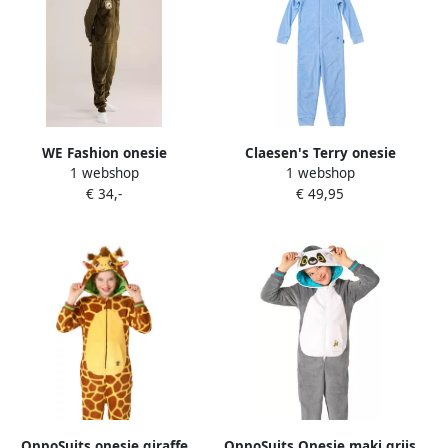
WE Fashion onesie
Claesen's Terry onesie
1 webshop
1 webshop
olijfgroen
Blueberry2609181U-
€ 34,-
€ 49,95
Blueberry.8
OppoSuits onesie giraffe
OppoSuits Onesie maki grijs