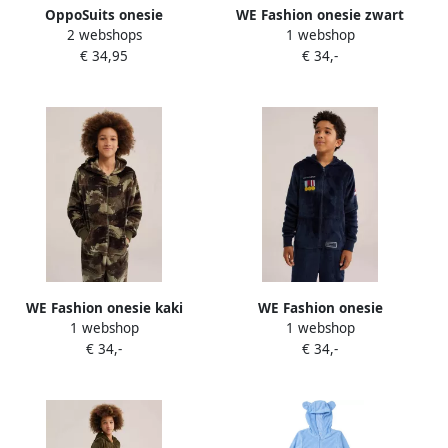
OppoSuits onesie
WE Fashion onesie zwart
2 webshops
1 webshop
Cookiemonster blauw
€ 34,95
€ 34,-
Jongens Teddy Capuchon All
over print 122 128
WE Fashion onesie kaki
WE Fashion onesie
1 webshop
1 webshop
bruin beige
donkerblauw
€ 34,-
€ 34,-