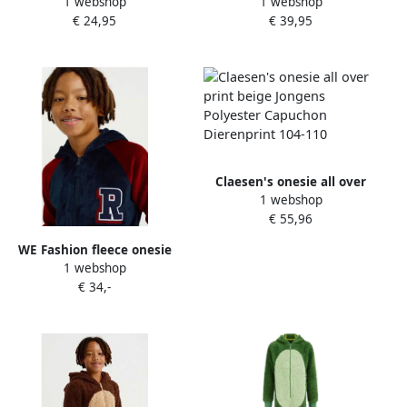
1 webshop
1 webshop
Elves met all over print
blauw rood
€ 24,95
€ 39,95
groen Jongens Polyester
Klassieke kraag 122 140
Claesen's onesie all over
1 webshop
print beige Jongens
€ 55,96
Polyester Capuchon
Dierenprint 104-110
WE Fashion fleece onesie
1 webshop
donkerblauw rood Jongens
€ 34,-
Teddy Capuchon
Meerkleurig 122 128