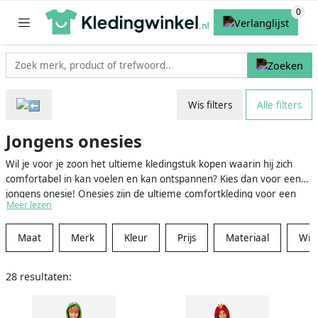
Wis filters
Alle filters
Jongens onesies
Wil je voor je zoon het ultieme kledingstuk kopen waarin hij zich
comfortabel in kan voelen en kan ontspannen? Kies dan voor een
jongens onesie! Onesies zijn de ultieme comfortkleding voor een
Meer lezen
luie dag. In een jongens onesie voelt je zoon zich altijd relaxed.
Jongens onesies zijn er in allerlei soorten en maten, dus er is altijd
Maat
Merk
Kleur
Prijs
Materiaal
Win
wel een model dat bij zijn voorkeuren past. Onesies zijn niet alleen
heel erg leuk om te dragen, maar ook nog eens heel erg praktisch.
Zo zitten de zakken vaak aan de zijkant van de onesie, waardoor je
28 resultaten:
zoon gemakkelijk zijn spullen kan opbergen. je ook geen aparte jas
meer mee te nemen als het buiten koud is. In ons uitgebreide
overzicht brengen we het aanbod aan onesies van vele webshops