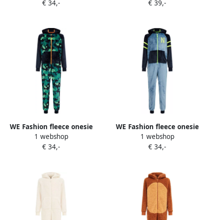
€ 34,-
€ 39,-
110 116
over print 110 116
WE Fashion fleece onesie
WE Fashion fleece onesie
1 webshop
1 webshop
met all over print
donkerblauw lichtblauw
€ 34,-
€ 34,-
donkerblauw groen All over
Meerkleurig 110 116
print 110 116