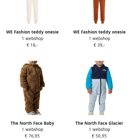
WE Fashion teddy onesie
WE Fashion teddy onesie
1 webshop
1 webshop
met capuchon ecru Effen
Tijger roestbruin camel
€ 18,-
€ 39,-
122 128
Meerkleurig 110 116
The North Face Baby
The North Face Glacier
1 webshop
1 webshop
Campshire Onesie Junior
Onesie Baby
€ 76,95
€ 50,95