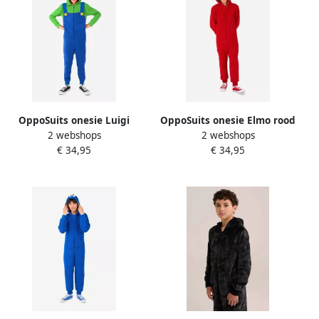
samen. Bekijk en vergelijk nu de selectie!
OppoSuits onesie Luigi
OppoSuits onesie Elmo rood
2 webshops
2 webshops
blauw groen Jongens
Jongens Polyester
€ 34,95
€ 34,95
Polyester Capuchon All over
Capuchon All over print 122
print 146 152
128