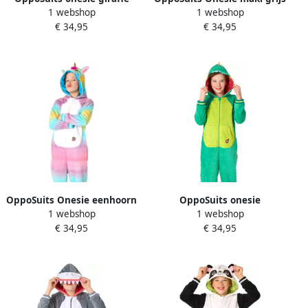
1 webshop
1 webshop
bruin geel
wit
€ 34,95
€ 34,95
OppoSuits Onesie eenhoorn
OppoSuits onesie
1 webshop
1 webshop
regenboog
dinosaurus groen
€ 34,95
€ 34,95
lichtgroen oranje