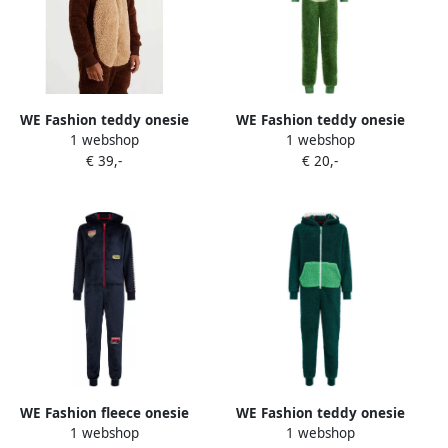
WE Fashion teddy onesie
WE Fashion teddy onesie
1 webshop
1 webshop
bruin beige Meerkleurig
groen Meerkleurig 134 140
€ 39,-
€ 20,-
110 116
WE Fashion fleece onesie
WE Fashion teddy onesie
1 webshop
1 webshop
donkerblauw Printopdruk
Dino donkergroen groen All