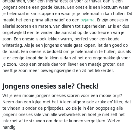
ontspannen, voor een themafeest of voor carnaval, dan is een
jongens onesie een goede keuze. Een onesie is een kostuum waar
je helemaal in kan stappen en waar je je helemaal in kan hullen. Dit
maakt het een prima alternatief op een
pyjama
. Er zijn onesies in
allerlei soorten en maten, van dieren tot superhelden. Er is er dus
ongetwijfeld een te vinden die aansluit op de voorkeuren van je
zoon! Een onesie is ook lekker warm, perfect voor een koude
winterdag. Als je een jongens onesie gaat kopen, let dan goed op
de maat. Een onesie is bedoeld om je helemaal in te hullen, dus als
je er eentje koopt die te klein is dan zit het erg ongemakkelijk voor
je zoon. Koop een onesie daarom liever een maatje groter, dan
heeft je zoon meer bewegingsvrijheid en zit het lekkerder.
Jongens onesies sale? Check!
Wil je een mooie jongens onesies scoren voor een mooie prijs?
Neem dan een kijkje met het ‘Alleen afgeprijsde artikelen’ filter, dat
te vinden is onder de prijsopties. Zo zie je in één oogopslag alle
jongens onesies sale van alle webwinkels en hoef je niet zelf het
internet af te struinen om deze te kunnen vergelijken. Wel zo
handig!