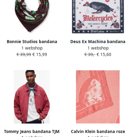
Bonnie Studios bandana
Deus Ex Machina bandana
1 webshop
1 webshop
donkerbruin
met all over print
€ 39,99
€ 15,99
€ 39,-
€ 15,60
donkerblauw
Tommy Jeans bandana TJM
Calvin Klein bandana roze