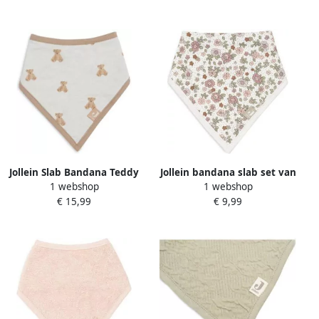
Jollein Slab Bandana Teddy
Jollein bandana slab set van
1 webshop
1 webshop
Bear (2pack) Bandana slab
2 Retro Flowers Roze Bloe
€ 15,99
€ 9,99
Ecru Dierenprint