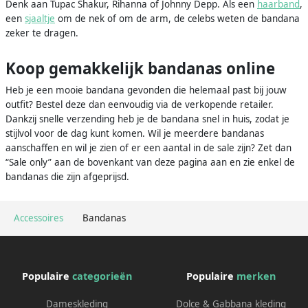
Denk aan Tupac Shakur, Rihanna of Johnny Depp. Als een
haarband
,
een
sjaaltje
om de nek of om de arm, de celebs weten de bandana
zeker te dragen.
Koop gemakkelijk bandanas online
Heb je een mooie bandana gevonden die helemaal past bij jouw
outfit? Bestel deze dan eenvoudig via de verkopende retailer.
Dankzij snelle verzending heb je de bandana snel in huis, zodat je
stijlvol voor de dag kunt komen. Wil je meerdere bandanas
aanschaffen en wil je zien of er een aantal in de sale zijn? Zet dan
“Sale only” aan de bovenkant van deze pagina aan en zie enkel de
bandanas die zijn afgeprijsd.
Accessoires
Bandanas
Populaire
categorieën
Populaire
merken
Dameskleding
Dolce & Gabbana kleding