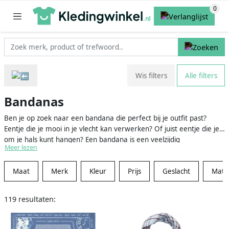
Wis filters
Alle filters
Bandanas
Ben je op zoek naar een bandana die perfect bij je outfit past?
Eentje die je mooi in je vlecht kan verwerken? Of juist eentje die je
om je hals kunt hangen? Een bandana is een veelzijdig
Meer lezen
modeaccessoire welke vooral gedragen wordt in de zomer, om
bijvoorbeeld het haar uit het gezicht te houden. Wij hebben een
Maat
Merk
Kleur
Prijs
Geslacht
Mater
mooi aanbod voor je samengesteld met bandana’s in alle soorten,
maten en kleuren. Zo kan je de bandana mooi combineren door
een accentkleur in je outfit te kiezen, of je kiest juist voor contrast.
119 resultaten:
Dankzij de collecties meer dan 100 verschillende retailers hebben
wij een mooi aanbod, zodat je gemakkelijk je nieuwe favoriete
bandana kunt vinden.