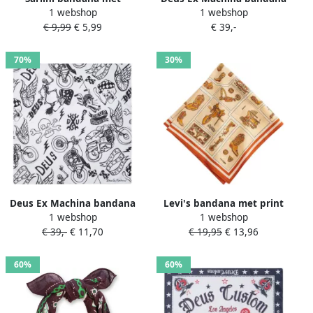
1 webshop
1 webshop
panterprint donkerrood
met all over print Doodle
€ 9,99
€ 5,99
€ 39,-
zwart
70%
30%
Deus Ex Machina bandana
Levi's bandana met print
1 webshop
1 webshop
Doodle wit
beige
€ 39,-
€ 11,70
€ 19,95
€ 13,96
60%
60%