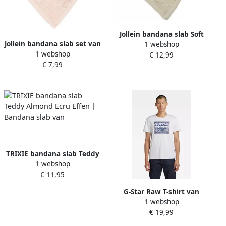
Jollein bandana slab Soft
Jollein bandana slab set van
1 webshop
Waves set van 2 Olive
1 webshop
2 Pale Pink Roze Effen
€ 12,99
Green Groen Effen
€ 7,99
TRIXIE bandana slab Teddy
1 webshop
Almond Ecru Effen |
€ 11,95
Bandana slab van
G-Star Raw T-shirt van
1 webshop
katoen met labeldetail
€ 19,99
model 'Bandana'