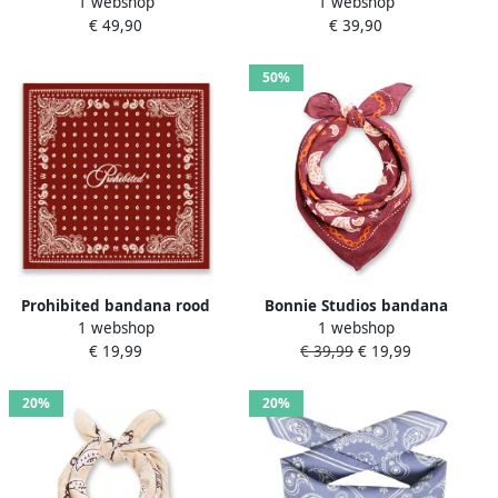
1 webshop
1 webshop
Crest blauw
€ 49,90
€ 39,90
50%
Prohibited bandana rood
Bonnie Studios bandana
1 webshop
1 webshop
bordeauxrood
€ 19,99
€ 39,99
€ 19,99
20%
20%