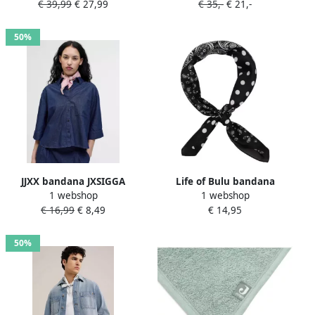
€ 39,99
€ 27,99
€ 35,-
€ 21,-
Cotton ecru zwart
50%
JJXX bandana JXSIGGA
Life of Bulu bandana
1 webshop
1 webshop
lichtroze
Phileine zwart
€ 16,99
€ 8,49
€ 14,95
50%