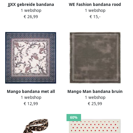
JJXX gebreide bandana
WE Fashion bandana rood
1 webshop
1 webshop
JXCELIA ecru
€ 26,99
€ 15,-
Mango bandana met all
Mango Man bandana bruin
1 webshop
1 webshop
over print blauw roze
€ 12,99
€ 25,99
60%