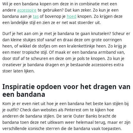
Wil je een bandana kopen om deze in in combinatie met een
andere
accessoire
te gebruiken? Dat kan zeker. Zo kun je een
bandana aan je
tas
of bovenop je
hoed
knopen. Zo krijgen deze
een landelijke stijl en zien ze er net wat stoerder uit.
Durf je het aan om je met je bandana te gaan knutselen? Scheur er
dan kleine stukjes stof vanaf en draai deze om grote oorringen
heen, of wikkel de stofjes om een kralenkettinkje heen. Zo krijg je
een meer tropische stijl. Of maak er een bandana armband van,
door stof af te scheuren en deze om je pols te knopen. Zo kun je
creatiever je bandana dragen en je bestaande accessoires extra
stoer laten lijken.
Inspiratie opdoen voor het dragen van
een bandana
Kom je er even niet uit hoe je een bandana het beste kan stijlen bij
je outfit? Check dan websites als Pinterest om te kijken hoe
anderen de bandana stijlen. De serie Outer Banks bracht de
bandana toen deze net uitkwam weer helemaal terug, maar er zijn
verschillende iconische sterren die de bandana vaak toepasten.