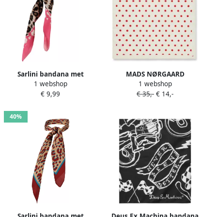
Sarlini bandana met
MADS NØRGAARD
1 webshop
1 webshop
panterprint roze
COPENHAGEN bandana Soft
€ 9,99
€ 35,-
€ 14,-
Cotton ecru rood
40%
Sarlini bandana met
Deus Ex Machina bandana