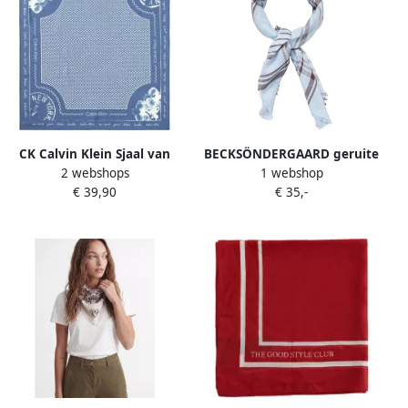
CK Calvin Klein Sjaal van
BECKSÖNDERGAARD geruite
2 webshops
1 webshop
puur modal
bandana Cowea lichtblauw
€ 39,90
€ 35,-