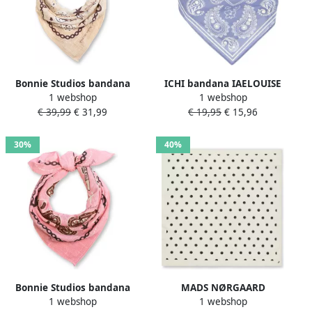
Bonnie Studios bandana
ICHI bandana IAELOUISE
1 webshop
1 webshop
beige
blauw
€ 39,99
€ 31,99
€ 19,95
€ 15,96
30%
40%
Bonnie Studios bandana
MADS NØRGAARD
1 webshop
1 webshop
Farm roze
COPENHAGEN bandana Soft