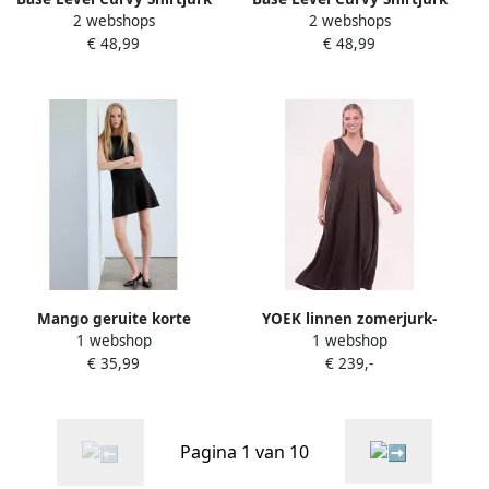
2 webshops
2 webshops
Abernathy Zomerjurk in
Abernathy Zomerjurk in
€ 48,99
€ 48,99
licht uitlopende vorm
licht uitlopende vorm
Mango geruite korte
YOEK linnen zomerjurk-
1 webshop
1 webshop
zomerjurk grijs
bruin
€ 35,99
€ 239,-
Pagina 1 van 10