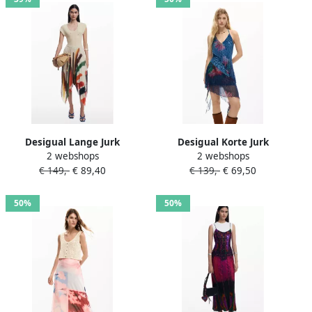
Desigual Lange Jurk
Desigual Korte Jurk
2 webshops
2 webshops
BRUSHES LACROIX
VEST_NORA 26SWVK36
€ 149,-
€ 89,40
€ 139,-
€ 69,50
50%
50%