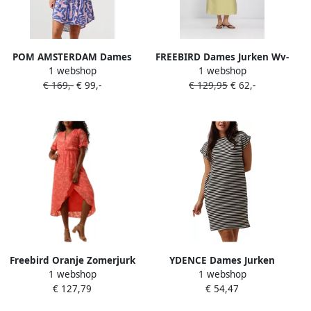
POM AMSTERDAM Dames
FREEBIRD Dames Jurken Wv-
1 webshop
1 webshop
Jurken Dress Waves Pink
structure-voile-26-1 Lime
€ 169,-
€ 99,-
€ 129,95
€ 62,-
Linen Multi
Freebird Oranje Zomerjurk
YDENCE Dames Jurken
1 webshop
1 webshop
Dahl Orange Dames
Dress Annalisa Blauw wit
€ 127,79
€ 54,47
Gestreept