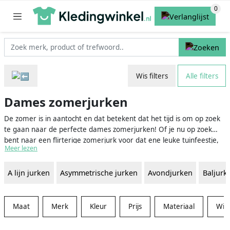
Wis filters
Alle filters
Dames zomerjurken
De zomer is in aantocht en dat betekent dat het tijd is om op zoek
te gaan naar de perfecte dames zomerjurken! Of je nu op zoek
bent naar een flirterige zomerjurk voor dat ene leuke tuinfeestje,
Meer lezen
een luchtige jurk om mee te flaneren over de boulevard of een
stijlvolle cocktailjurk voor een avondje uit, er zijn oneindig veel
A lijn jurken
Asymmetrische jurken
Avondjurken
Baljurk
opties om uit te kiezen. En waar beter om al die mooie
zomerjurken voor dames te vergelijken dan hier, op onze handige
vergelijkingswebsite voor kleding!
Maat
Merk
Kleur
Prijs
Materiaal
Win