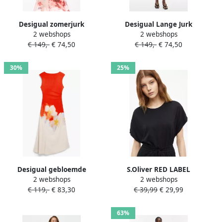
Desigual zomerjurk
Desigual Lange Jurk
2 webshops
2 webshops
lichtroze
VEST_ALAS_LACROIX
€ 149,-
€ 74,50
€ 149,-
€ 74,50
26SWVW42
30%
25%
Desigual gebloemde
S.Oliver RED LABEL
2 webshops
2 webshops
zomerjurk rood
Getailleerde vrijetijdsjurk
€ 119,-
€ 83,30
€ 39,99
€ 29,99
van katoenmix
63%