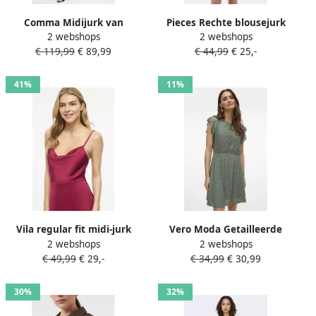
Comma Midijurk van
Pieces Rechte blousejurk
2 webshops
2 webshops
katoenmix met carréhals
van puur katoen model
€ 119,99
€ 89,99
€ 44,99
€ 25,-
'PCGOLDIE'
41%
11%
Vila regular fit midi-jurk
Vero Moda Getailleerde
2 webshops
2 webshops
met rugdecolleté model
zomerjurk met
€ 49,99
€ 29,-
€ 34,99
€ 30,99
'Ravenna'
ajourpatroon model 'TASSA'
30%
32%