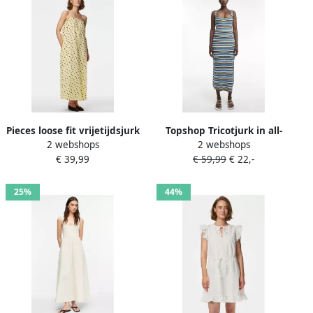
Pieces loose fit vrijetijdsjurk
Topshop Tricotjurk in all-
2 webshops
2 webshops
van puur katoen model
over look model 'CAJSA'
€ 39,99
€ 59,99
€ 22,-
'PARKER'
25%
44%