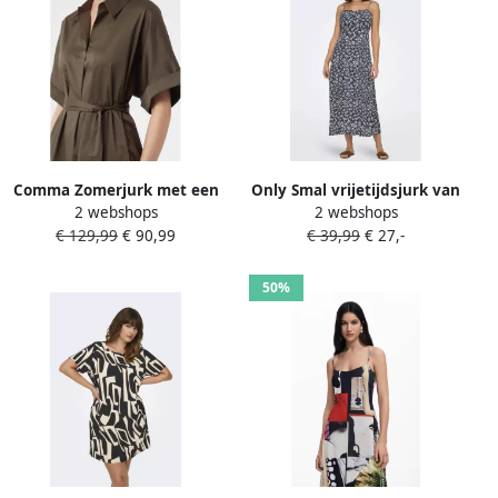
Comma Zomerjurk met een
Only Smal vrijetijdsjurk van
2 webshops
2 webshops
bindceintuur
pure viscose model 'NELLY'
€ 129,99
€ 90,99
€ 39,99
€ 27,-
50%