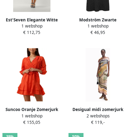
Est'Seven Elegante Witte
Modström Zwarte
1 webshop
1 webshop
Zomerjurk White Dames
Gestructureerde Zomerjurk
€ 112,75
€ 46,95
Hamson Black Dames
Suncoo Oranje Zomerjurk
Desigual midi zomerjurk
1 webshop
2 webshops
Cliff Orange Dames
met print meerkleurig
€ 155,05
€ 119,-
39%
50%