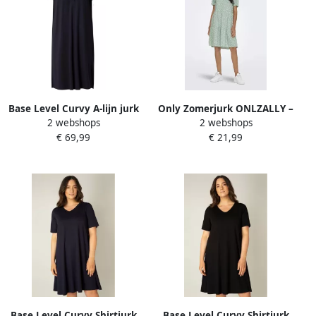
Base Level Curvy A-lijn jurk
Only Zomerjurk ONLZALLY –
2 webshops
2 webshops
Yenna met ceintuur
Zomerjurk met V-hals en
€ 69,99
€ 21,99
donkerblauw
trapsgewijze volant
Base Level Curvy Shirtjurk
Base Level Curvy Shirtjurk