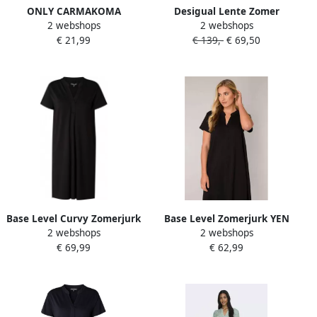
ONLY CARMAKOMA
Desigual Lente Zomer
2 webshops
2 webshops
Zomerjurk CARLUX SS
Dames Lange Jurken
€ 21,99
€ 139,-
€ 69,50
TUNIC DRESS WVN NOOS
Collectie Multicolor Dames
Base Level Curvy Zomerjurk
Base Level Zomerjurk YEN
2 webshops
2 webshops
met een bindceintuur
met een bindceintuur
€ 69,99
€ 62,99