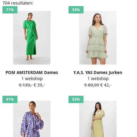
704 resultaten:
71%
53%
POM AMSTERDAM Dames
Y.A.S. YAS Dames Jurken
1 webshop
1 webshop
Jurken Dress Macy Palm
Yasdottie Ss Dress Mint
€ 139,-
€ 39,-
€ 89,99
€ 42,-
Green Groen
41%
52%