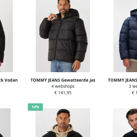
ck Vodan
TOMMY JEANS Gewatteerde jas
TOMMY JEANS 
4 webshops
3 w
rstelbare
TJM ESSENTIAL DOWN JACKET EXT
TJM ESSENTIAL
€ 141,95
€ 
Winterjas Outdoorjas Gevoerd 2
Winterjas Out
in 1 jas afneembare capuchon
in 1 jas afn
14%