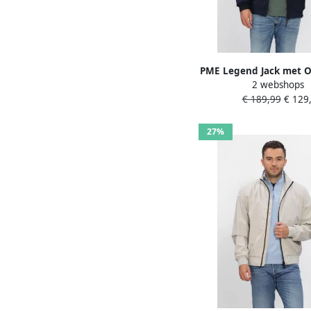
PME Legend Jack met 
2 webshops
kraag Model 'SKYG
€ 189,99
€ 129,
27%