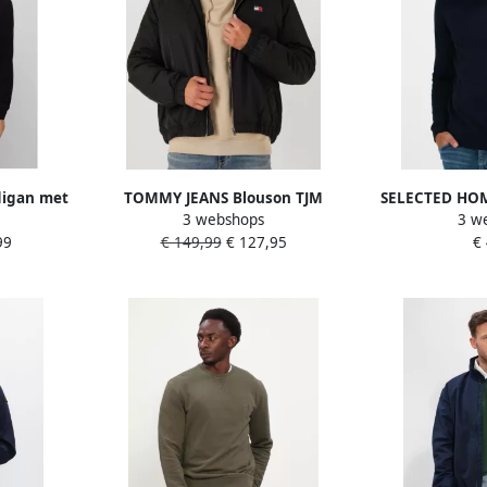
digan met
TOMMY JEANS Blouson TJM
SELECTED HOM
3 webshops
3 w
s en
ESSENTIAL PADDED JACKET EXT
& Vesten Sl
99
€ 149,99
€ 127,95
€
ck Heren
Vrijetijdsjas overgangsjas
Noos D
glanzend stretch manchetten
opstaande kraag