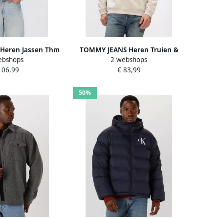
Heren Jassen Thm
TOMMY JEANS Heren Truien &
ebshops
2 webshops
et Ext Donkerblauw
Vesten Tjm Reg Badge Qz Ext
106,99
€ 83,99
Ecru
50%