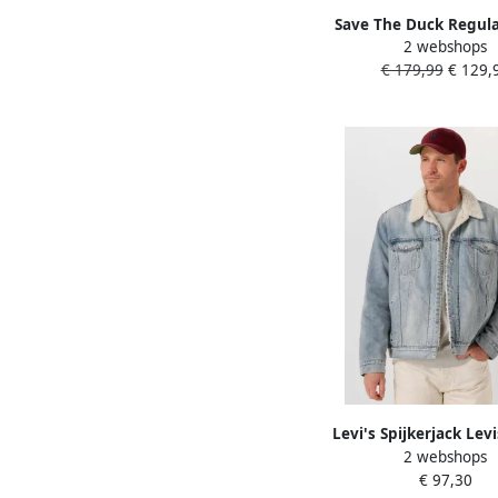
Save The Duck Regular
2 webshops
met opstaande kraa
€ 179,99
€ 129,
'Finlay'
Levi's Spijkerjack Lev
2 webshops
Sherpa Trucker Ja
€ 97,30