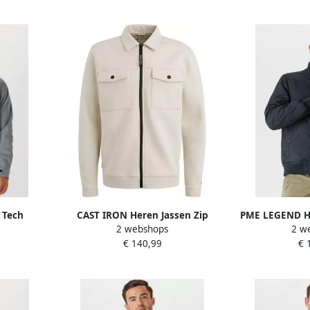
 Tech
CAST IRON Heren Jassen Zip
PME LEGEND He
2 webshops
2 w
rmy Blauw
Jacket Interlock Sweat Beige
Jacket Raid
€ 140,99
€ 