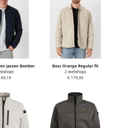
en Jassen Bomber
Boss Orange Regular fit
ebshops
2 webshops
tle Barker Blauw
overhemdjack met borstzakken
169,19
€ 179,95
model 'Locky'