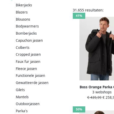
Bikerjacks
31.655 resultaten:
Blazers
41%
Blousons
Bodywarmers
Bomberjacks
Capuchon jassen
Colberts
Cropped jassen
Faux fur jassen
Fleece jassen
Functionele jassen
Gewatteerde jassen
Boss Orange Parka 
Gilets
3 webshops
relaxed fit met gewa
Mantels
€ 439,99
€ 258,
capuchon verdekte rit
Outdoorjassen
50%
Parka's