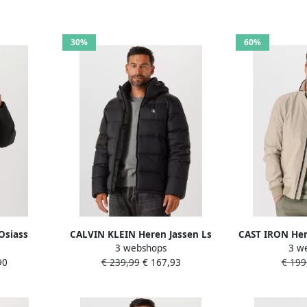
30%
60%
Osiass
CALVIN KLEIN Heren Jassen Ls
CAST IRON Her
3 webshops
3 w
tteerde
Nylon Zip Off Hood Down Purrfer
Jacket Heatm
90
€ 239,99
€ 167,93
€ 199
ssluiting
Zwart
she