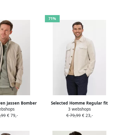
71%
en Jassen Bomber
Selected Homme Regular fit
ebshops
3 webshops
an Summer Soft-
linnen overhemdjack met
,99
€ 79,-
€ 79,99
€ 23,-
ll Zand
kentkraag model 'LEROY SUN'