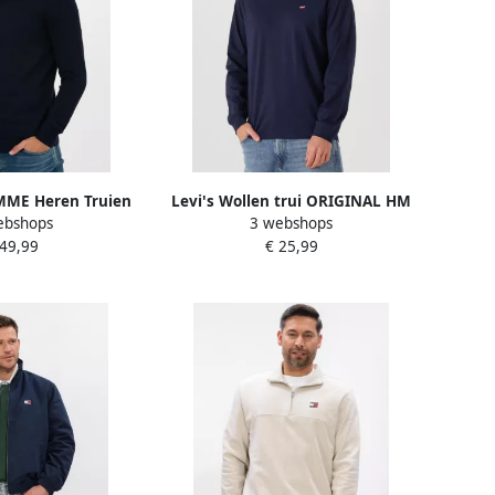
ME Heren Truien
Levi's Wollen trui ORIGINAL HM
ebshops
3 webshops
hberg Crew Neck
SWEATER in klassieke ronde
 49,99
€ 25,99
onkerblauw
halsvorm