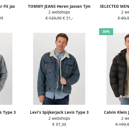
 Fit jas
TOMMY JEANS Heren Jassen Tjm
SELECTED MEN 
2 webshops
2 w
g model
Essential Jacket Ext Beige
Slhrlxpablo Wo
99
€ 129,99
€ 51,-
€ 89,
30%
is Type 3
Levi's Spijkerjack Levis Type 3
Calvin Klein 
2 webshops
2 w
cket
Sherpa Trucker Jacket
gewatteerd ja
€ 97,30
€ 199,
model 