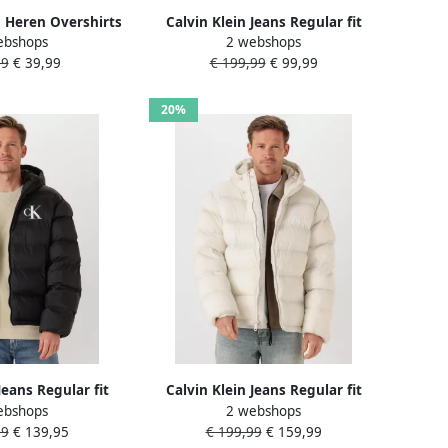
Heren Overshirts
Calvin Klein Jeans Regular fit
ebshops
2 webshops
ol Blend Overshirt
gewatteerd jack met logoprint
99
€ 39,99
€ 199,99
€ 99,99
Grijs
model 'Monogram'
20%
Jeans Regular fit
Calvin Klein Jeans Regular fit
ebshops
2 webshops
ck met logoprint
gewatteerd jack met logoprint
99
€ 139,95
€ 199,99
€ 159,99
'Monogram'
model 'Monogram'