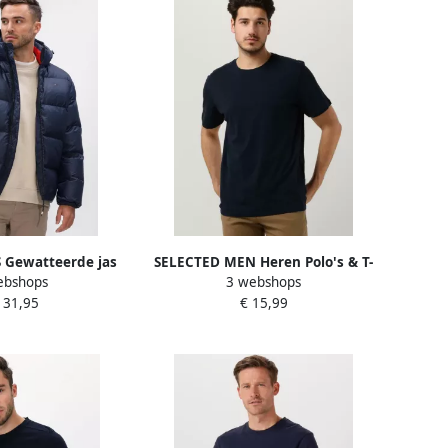
Gewatteerde jas
SELECTED MEN Heren Polo's & T-
ebshops
3 webshops
 DOWN JACKET EXT
shirts Slhaspen Ss O-neck Tee
131,95
€ 15,99
doorjas Gevoerd 2
Noos Donkerblauw
eembare capuchon