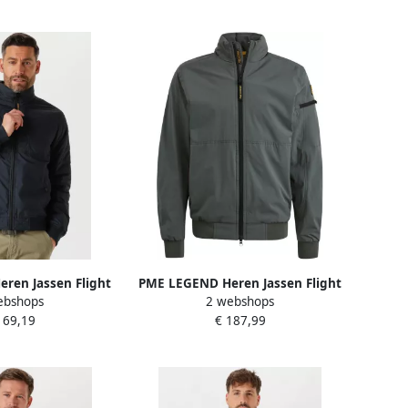
ren Jassen Flight
PME LEGEND Heren Jassen Flight
ebshops
2 webshops
er Shader Blauw
Jacket Winglock 2 Layer Softshell
169,19
€ 187,99
Groen