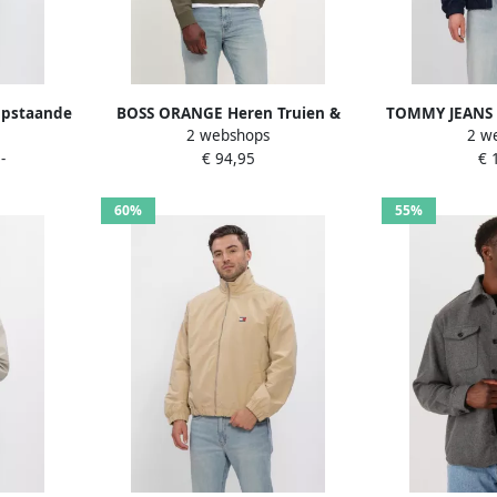
Opstaande
BOSS ORANGE Heren Truien &
TOMMY JEANS 
2 webshops
2 w
LIDER'
Vesten Westart Olijf
Essential Jack
-
€ 94,95
€ 
60%
55%