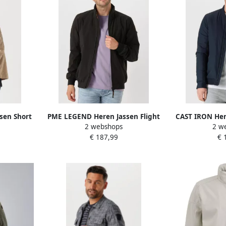
sen Short
PME LEGEND Heren Jassen Flight
CAST IRON Her
2 webshops
2 w
h Dense
Jacket Winglock 2 Layer Softshell
Jacket Throt
€ 187,99
€ 
Zwart