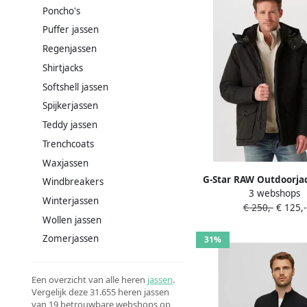
Poncho's
Puffer jassen
Regenjassen
Shirtjacks
Softshell jassen
Spijkerjassen
Teddy jassen
Trenchcoats
Waxjassen
G-Star RAW Outdoorja
Windbreakers
3 webshops
Padded Hdd Jkt met ve
Winterjassen
€ 250,-
€ 125,-
taille
Wollen jassen
Zomerjassen
31%
Een overzicht van alle heren
jassen
.
Vergelijk deze 31.655 heren jassen
van 19 betrouwbare webshops op