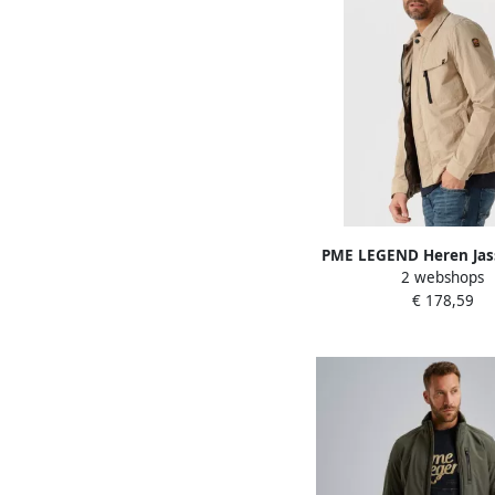
PME LEGEND Heren Jas
2 webshops
Jacket Aerovann Hig
€ 178,59
Crunch Zand