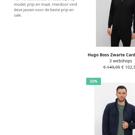
model, prijs en maat. Hierdoor vind
deze jassen voor de beste prijs en
sale.
Hugo Boss Zwarte Car
3 webshops
Lange Mouwen Rit
€ 149,95
€ 102,
Geborduurd Logo Bla
32%