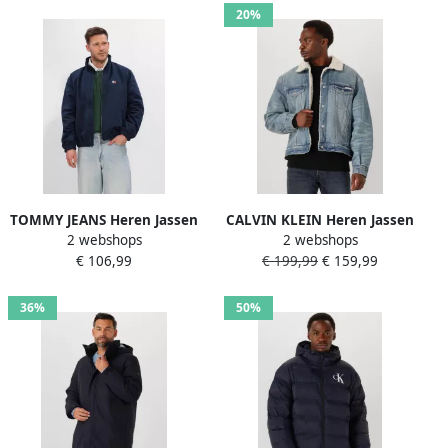
20%
TOMMY JEANS Heren Jassen
CALVIN KLEIN Heren Jassen
2 webshops
2 webshops
Thm Essential Jacket Ext
90s Sherpa Trucker Tinted
€ 106,99
€ 199,99
€ 159,99
Donkerblauw
Thundr Lichtblauw
36%
50%