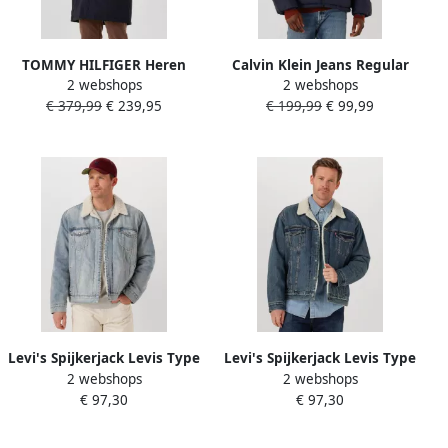
TOMMY HILFIGER Heren
Calvin Klein Jeans Regular
2 webshops
2 webshops
Jassen Tech Hooded Padded
fit gewatteerd jack met
€ 379,99
€ 239,95
€ 199,99
€ 99,99
Parka Donkerblauw
logoprint model
'Monogram'
Levi's Spijkerjack Levis Type
Levi's Spijkerjack Levis Type
2 webshops
2 webshops
3 Sherpa Trucker Jacket
3 Sherpa Trucker Jacket
€ 97,30
€ 97,30