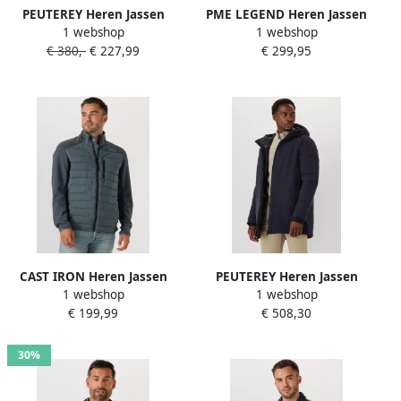
PEUTEREY Heren Jassen
PME LEGEND Heren Jassen
1 webshop
1 webshop
Kyarr Donkerblauw
Crewcat Donkerblauw
€ 380,-
€ 227,99
€ 299,95
CAST IRON Heren Jassen
PEUTEREY Heren Jassen
1 webshop
1 webshop
Revalve Blauw
Metide Srt 01 Donkerblauw
€ 199,99
€ 508,30
30%