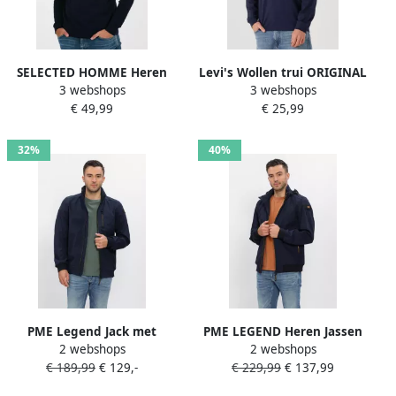
SELECTED HOMME Heren
Levi's Wollen trui ORIGINAL
3 webshops
3 webshops
Truien & Vesten Slhberg
HM SWEATER in klassieke
€ 49,99
€ 25,99
Crew Neck Noos
ronde halsvorm
Donkerblauw
32%
40%
PME Legend Jack met
PME LEGEND Heren Jassen
2 webshops
2 webshops
Opstaande kraag Model
Stretch Flightjacket
€ 189,99
€ 129,-
€ 229,99
€ 137,99
'SKYGLIDER'
Donkerblauw