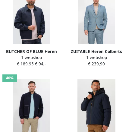
BUTCHER OF BLUE Heren
ZUITABLE Heren Colberts
1 webshop
1 webshop
Jassen Woodford Jacket
Dinick Lichtblauw
€ 189,95
€ 94,-
€ 239,90
Donkerblauw
40%