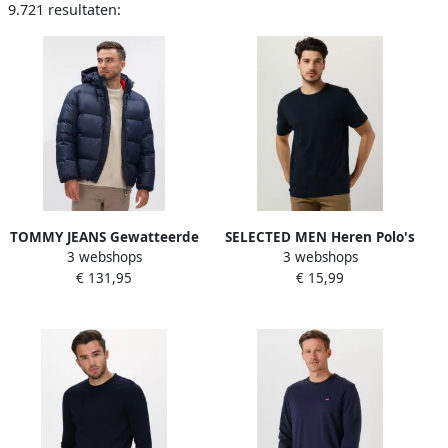
9.721 resultaten:
TOMMY JEANS Gewatteerde
SELECTED MEN Heren Polo's
3 webshops
3 webshops
jas TJM ESSENTIAL DOWN
& T-shirts Slhaspen Ss O-
€ 131,95
€ 15,99
JACKET EXT Winterjas
neck Tee Noos Donkerblauw
Outdoorjas Gevoerd 2 in 1
jas afneembare capuchon