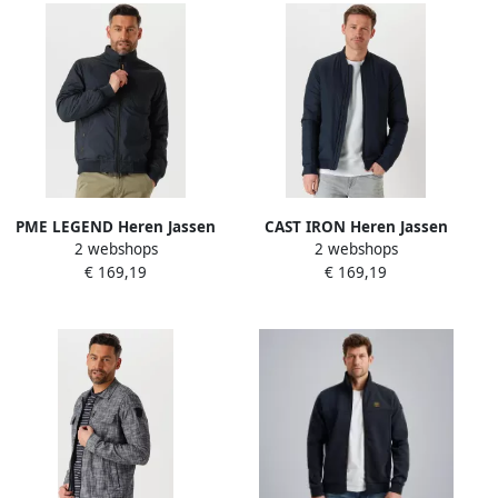
PME LEGEND Heren Jassen
CAST IRON Heren Jassen
2 webshops
2 webshops
Flight Jacket Raider Shader
Bomber Jacket Throttle
€ 169,19
€ 169,19
Blauw
Barker Blauw