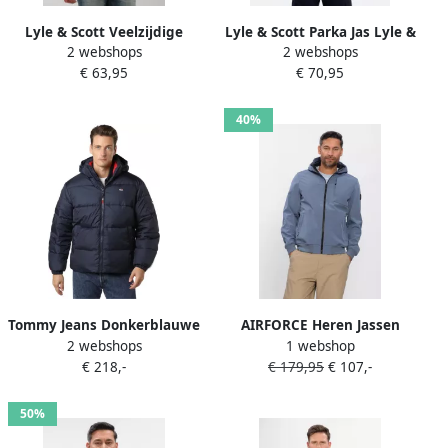
Lyle & Scott Veelzijdige
Lyle & Scott Parka Jas Lyle &
2 webshops
2 webshops
Hoodie Jas van Lichtgewicht
Scott Lightweight Padded
€ 63,95
€ 70,95
Nylonmix Blue Heren
Jacket
40%
Tommy Jeans Donkerblauwe
AIRFORCE Heren Jassen
2 webshops
1 webshop
Gewatteerde Jas Tjm Back
Softshell Jacket Chestpocket
€ 218,-
€ 179,95
€ 107,-
Flag Puffer Jacket
Blauw
50%