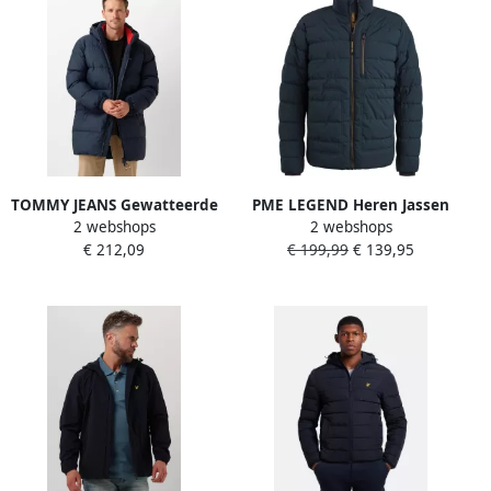
TOMMY JEANS Gewatteerde
PME LEGEND Heren Jassen
2 webshops
2 webshops
jas TJM ESSENTIAL DOWN
Short Jacket Freightyet
€ 212,09
€ 199,99
€ 139,95
PARKA Donzen jas
Perfor Stretch Blauw
overgangsjas met capuchon