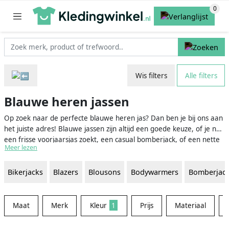
Wis filters
Alle filters
Blauwe heren jassen
Op zoek naar de perfecte blauwe heren jas? Dan ben je bij ons aan
het juiste adres! Blauwe jassen zijn altijd een goede keuze, of je nu
een frisse voorjaarsjas zoekt, een casual bomberjack, of een nette
Meer lezen
mantel. Dankzij de tijdloze en veelzijdige kleur, zul je altijd stijlvol
voor de dag komen met een blauwe heren jas. Je vindt hier
Bikerjacks
Blazers
Blousons
Bodywarmers
Bomberjac
gegarandeerd de meest stijlvolle en trendy exemplaren voor
iedere gelegenheid en elk seizoen. Waar wacht je nog op? Duik in
de wereld van blauwe heren jassen en ontdek de mogelijkheden!
Maat
Merk
Kleur
1
Prijs
Materiaal