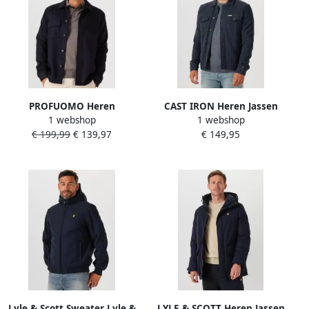
PROFUOMO Heren
CAST IRON Heren Jassen
1 webshop
1 webshop
Overshirts Overshirt
Terry Trucker Donkerblauw
€ 199,99
€ 139,97
€ 149,95
Cutaway Knitted
Donkerblauw
Lyle & Scott Sweater Lyle &
LYLE & SCOTT Heren Jassen