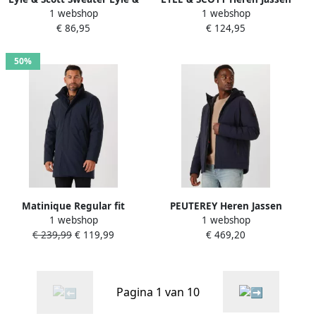
1 webshop
1 webshop
Scott JK2110V FLEECE BACK
Membrane Parka
€ 86,95
€ 124,95
SOFTSHELL-Z271 DARK NAVY
Donkerblauw
50%
Matinique Regular fit
PEUTEREY Heren Jassen
1 webshop
1 webshop
functionele lange jas met
Loge Srt 01 Donkerblauw
€ 239,99
€ 119,99
€ 469,20
steekzakken model 'Harvey'
Pagina 1 van 10