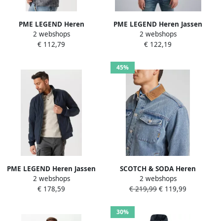
PME LEGEND Heren
PME LEGEND Heren Jassen
2 webshops
2 webshops
Overshirts Long Sleeve
Zip Jacket Spacer Look
€ 112,79
€ 122,19
Shirt 2 Tone Slub Blauw
Sweat Blauw
45%
PME LEGEND Heren Jassen
SCOTCH & SODA Heren
2 webshops
2 webshops
Flight Jacket Skyglider 3l
Jassen Cord Collar Indigo
€ 178,59
€ 219,99
€ 119,99
Softshell Blauw
Teddy Jacke Blauw
30%