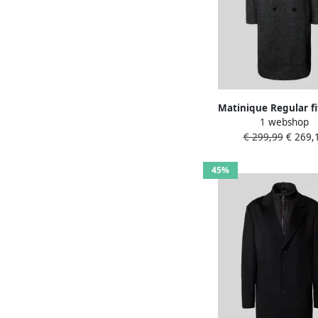
Matinique Regular fi
1 webshop
wollen jas met visco
€ 299,99
€ 269,
'Bullmer'
45%