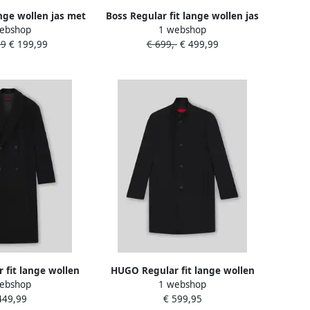
ange wollen jas met
Boss Regular fit lange wollen jas
ebshop
1 webshop
g model 'HYDE'
met kasjmier BECKHAM x
99
€ 199,99
€ 699,-
€ 499,99
fit lange wollen
HUGO Regular fit lange wollen
ebshop
1 webshop
le knoopsluiting
jas met opstaande kraag model
449,99
€ 599,95
MENCI2541'
'MINTRAX2541'