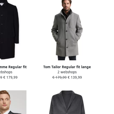
mme Regular fit
Tom Tailor Regular fit lange
ebshops
2 webshops
as met platte kraag
wollen jas met opstaande kraag
99
€ 179,99
€ 179,99
€ 139,99
'ARCHIVE'