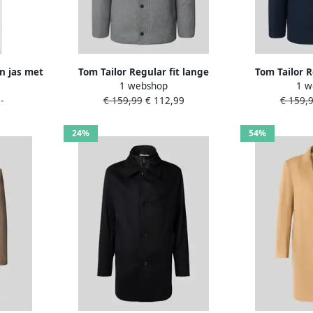
n jas met
Tom Tailor Regular fit lange
Tom Tailor R
1 webshop
1 w
wollen jas van wolmix met
wollen jas 
-
€ 159,99
€ 112,99
€ 159,
afneembare binnenkraag
binn
24%
54%