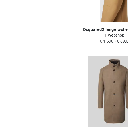
Dsquared2 lange wolle
1 webshop
klepzakken
€ 1.690,-
€ 699,