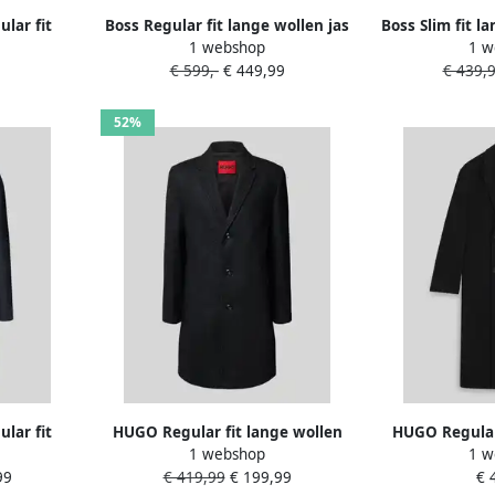
lar fit
Boss Regular fit lange wollen jas
Boss Slim fit l
1 webshop
1 w
 met
met kasjmier model 'CLARK'
reverskraa
€ 599,-
€ 449,99
€ 439,
 model
52%
lar fit
HUGO Regular fit lange wollen
HUGO Regular 
1 webshop
1 w
 met
jas van twill model 'MALTE2541'
jas met dubbe
99
€ 419,99
€ 199,99
€ 
 model
model '