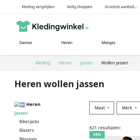
Kleding vergelijken
Veilig shoppen
Grootste aanbod...
Dames
Heren
Meisjes
Kleding
Heren
Jassen
Wollen jassen
Heren wollen jassen
Heren
Maat
Merk
Jassen
Bikerjacks
621 resultaten:
Blazers
54%
Blousons