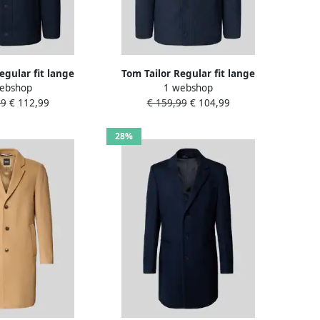
egular fit lange
Tom Tailor Regular fit lange
ebshop
1 webshop
met afneembare
wollen jas van wolmix met
99
€ 112,99
€ 159,99
€ 104,99
enkraag
afneembare binnenkraag
28%