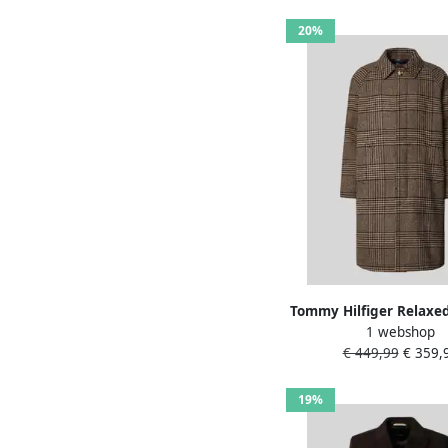
'RAINAR'
20%
Tommy Hilfiger Relaxed
1 webshop
wollen jas met bl
€ 449,99
€ 359,
knoopsluiting
19%