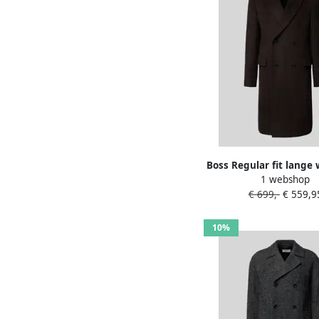
Boss Regular fit lange 
1 webshop
van alpacamix model 
€ 699,-
€ 559,9
PEAK-254'
10%