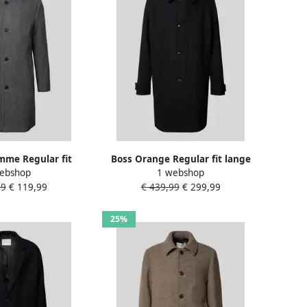
mme Regular fit
Boss Orange Regular fit lange
ebshop
1 webshop
llen jas met
wollen jas met platte kraag
99
€ 119,99
€ 439,99
€ 299,99
e inzet model
model 'OCOZIER'
AINAR'
25%