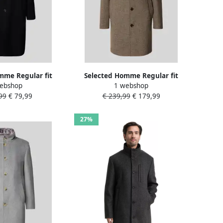
mme Regular fit
Selected Homme Regular fit
ebshop
1 webshop
as met reverskraag
lange wollen jas met platte kraag
99
€ 79,99
€ 239,99
€ 179,99
l 'MILO'
model 'ARCHIVE'
27%