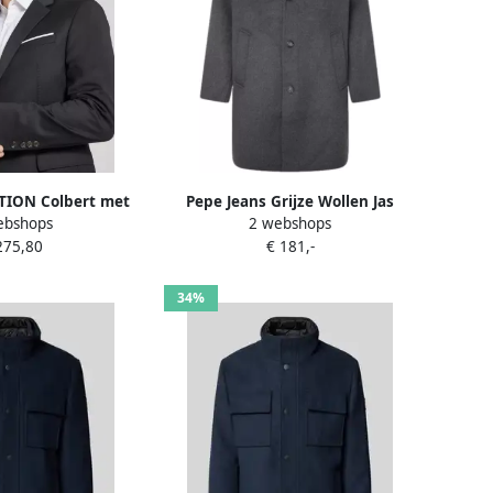
TION Colbert met
Pepe Jeans Grijze Wollen Jas
ebshops
2 webshops
 de borst model
Brighton Gray Heren
275,80
€ 181,-
erby'
34%