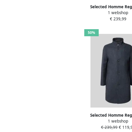
Selected Homme Regu
1 webshop
lange wollen jas
€ 239,99
gewatteerde inzet
'RAINAR'
50%
Selected Homme Regu
1 webshop
lange wollen jas
€ 239,99
€ 119,
gewatteerde inzet