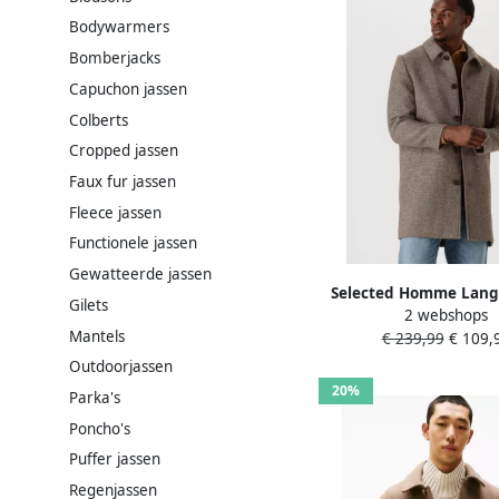
Bodywarmers
Bomberjacks
Capuchon jassen
Colberts
Cropped jassen
Faux fur jassen
Fleece jassen
Functionele jassen
Gewatteerde jassen
Selected Homme Lang
Gilets
2 webshops
jas met platte kraa
Mantels
€ 239,99
€ 109,
'ARCHIVE'
Outdoorjassen
20%
Parka's
Poncho's
Puffer jassen
Regenjassen