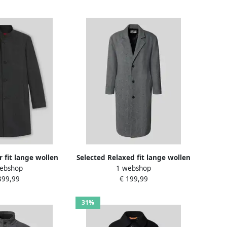
fit lange wollen
Selected Relaxed fit lange wollen
ebshop
1 webshop
ande kraag model
jas met reverskraag model
399,99
€ 199,99
RAX2541'
'MILOS'
31%