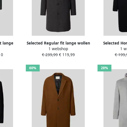
t lange
Selected Regular fit lange wollen
Selected Ho
1 webshop
1 w
se model
jas met platte kraag model
lange wollen j
10
€ 239,99
€ 119,99
€ 199,
'ARCHIVE'
mode
60%
28%