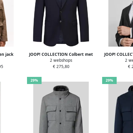
en jack
JOOP! COLLECTION Colbert met
JOOP! COLLEC
2 webshops
2 w
n jas
paspelzak op de borst model
paspelzak op
95
€ 275,80
€ 
erjas
'Herby'
'H
29%
29%