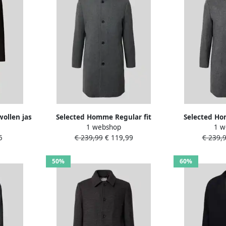
wollen jas
Selected Homme Regular fit
Selected Ho
1 webshop
1 w
'HYDE-DB-
lange wollen jas met
lange wo
5
€ 239,99
€ 119,99
€ 239,
gewatteerde inzet model
gewatteerd
'RAINAR'
'R
50%
60%