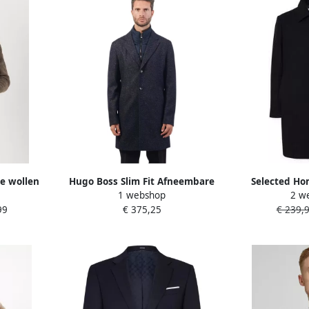
e wollen
Hugo Boss Slim Fit Afneembare
Selected Ho
1 webshop
2 w
g model
Ritsjas H-Hyde-Bib-234 Blue
lange wollen j
99
€ 375,25
€ 239,
Heren
model 