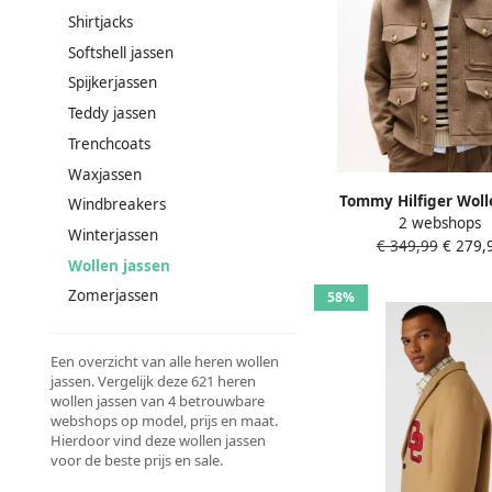
Shirtjacks
Softshell jassen
Spijkerjassen
Teddy jassen
Trenchcoats
Waxjassen
Tommy Hilfiger Woll
Windbreakers
2 webshops
WOOL JACKET Wolle
Winterjassen
€ 349,99
€ 279,
overgangsjas wint
Wollen jassen
Zomerjassen
58%
Een overzicht van alle heren wollen
jassen. Vergelijk deze 621 heren
wollen jassen van 4 betrouwbare
webshops op model, prijs en maat.
Hierdoor vind deze wollen jassen
voor de beste prijs en sale.