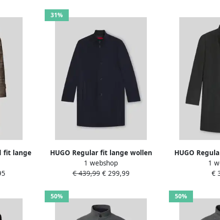
31%
 fit lange
HUGO Regular fit lange wollen
HUGO Regular 
1 webshop
1 w
inde
jas met opstaande kraag model
jas met opsta
95
€ 439,99
€ 299,99
€ 
'MINTRAX2541'
'MINT
50%
50%