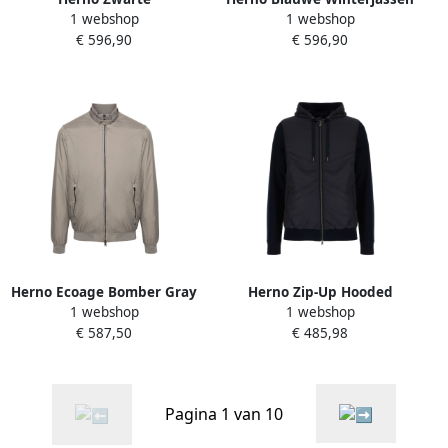
1 webshop
1 webshop
drukknoopshirt met zakken
Blue Heren
€ 596,90
€ 596,90
Black Heren
Herno Ecoage Bomber Gray
Herno Zip-Up Hooded
1 webshop
1 webshop
Heren
Drawstring Jacket Blue
€ 587,50
€ 485,98
Heren
Pagina 1 van 10