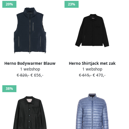
20%
23%
Herno Bodywarmer Blauw
Herno Shirtjack met zak
1 webshop
1 webshop
Zwart
€ 820,-
€ 656,-
€ 615,-
€ 470,-
38%