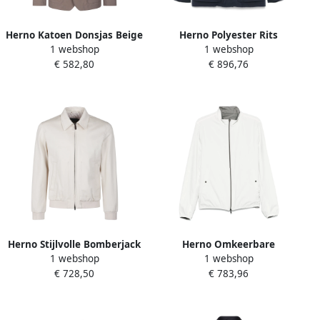
Herno Katoen Donsjas Beige
Herno Polyester Rits
1 webshop
1 webshop
Heren
Voorkant Shirtjas Blue
€ 582,80
€ 896,76
Heren
Herno Stijlvolle Bomberjack
Herno Omkeerbare
1 webshop
1 webshop
voor Mannen White Heren
Ultralichte Polyester Jas
€ 728,50
€ 783,96
met Rits White Heren