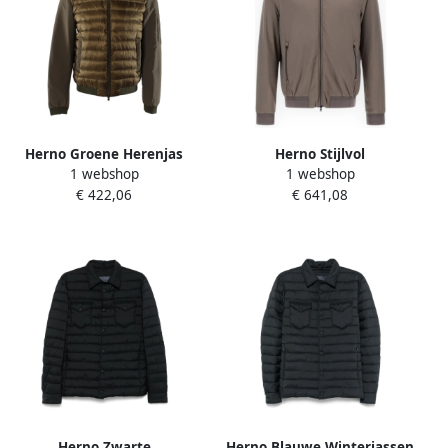
Herno Groene Herenjas
Herno Stijlvol
1 webshop
1 webshop
Green Heren
Overhemdjack Beige Heren
€ 422,06
€ 641,08
Herno Zwarte
Herno Blauwe Winterjassen