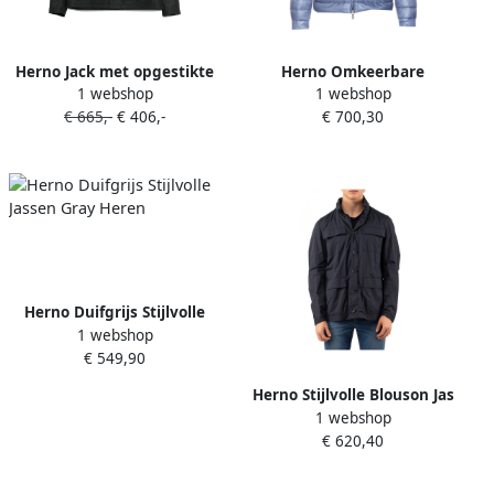
Herno Jack met opgestikte
Herno Omkeerbare
1 webshop
1 webshop
zak en knoopsluiting Blauw
Gewatteerde Jas
€ 665,-
€ 406,-
€ 700,30
Marineblauw Blue Heren
Herno Duifgrijs Stijlvolle
1 webshop
Jassen Gray Heren
€ 549,90
Herno Stijlvolle Blouson Jas
1 webshop
Blue Heren
€ 620,40