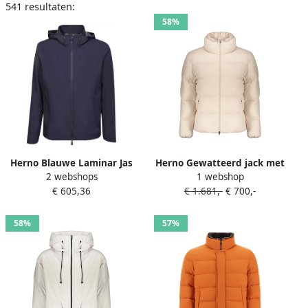
541 resultaten:
58%
Herno Blauwe Laminar Jas
Herno Gewatteerd jack met
2 webshops
1 webshop
met Afneembare Capuchon
hoge hals Beige
€ 605,36
€ 1.681,-
€ 700,-
Blue Heren
58%
57%