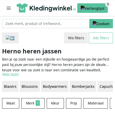
Wis filters
Alle filters
Herno heren jassen
Ben je op zoek naar een stijlvolle en hoogwaardige jas die perfect
past bij jouw persoonlijke stijl? Herno heren jassen zijn de ideale
keuze voor wie op zoek is naar een combinatie van kwaliteit,
Meer lezen
comfort en design. Dit Italiaanse merk biedt namelijk jassen aan
die niet alleen beschermen tegen de elementen, maar ook een
Blazers
Blousons
Bodywarmers
Bomberjacks
Capucho
tijdloze uitstraling hebben en een verfijnd gevoel van stijl uitstralen.
Maat
Merk
1
Kleur
Prijs
Materiaal