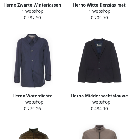
Herno Zwarte Winterjassen
Herno Witte Donsjas met
1 webshop
1 webshop
Black Heren
Nep Bont Kraag White
€ 587,50
€ 709,70
Heren
Herno Waterdichte
Herno Middernachtblauwe
1 webshop
1 webshop
Trenchcoat Blue Heren
Knoopjas met Zakken Blue
€ 779,26
€ 484,10
Heren