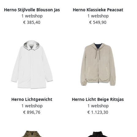
Herno Stijlvolle Blouson Jas
Herno Klassieke Peacoat
1 webshop
1 webshop
Green Heren
voor Mannen Beige Heren
€ 385,40
€ 549,90
Herno Lichtgewicht
Herno Licht Beige Ritsjas
1 webshop
1 webshop
Waterdichte Regenjas met
Beige Heren
€ 896,76
€ 1.123,30
Afneembare Capuchon
White Heren