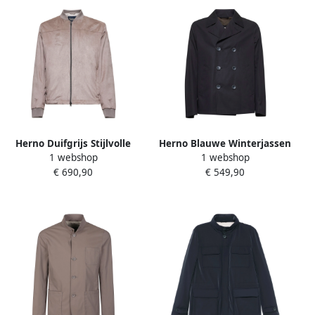
Herno Duifgrijs Stijlvolle
Herno Blauwe Winterjassen
1 webshop
1 webshop
Jassen Gray Heren
Blue Heren
€ 690,90
€ 549,90