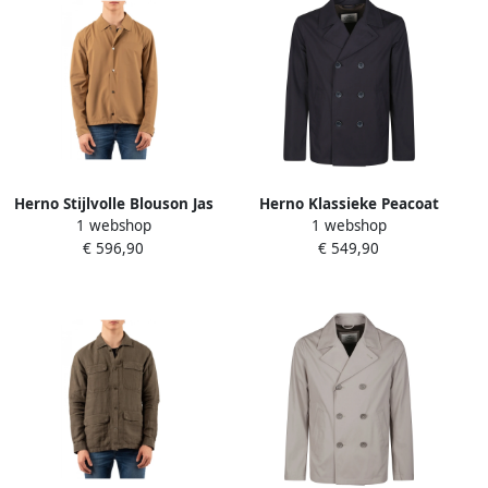
Herno Stijlvolle Blouson Jas
Herno Klassieke Peacoat
1 webshop
1 webshop
Brown Heren
voor Mannen Blue Heren
€ 596,90
€ 549,90