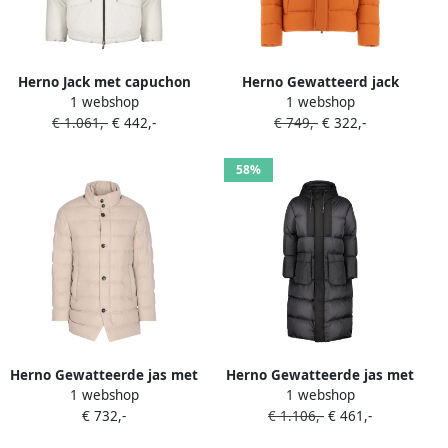
Herno Jack met capuchon
Herno Gewatteerd jack
1 webshop
1 webshop
en rits Beige
Oranje
€ 1.061,-
€ 442,-
€ 749,-
€ 322,-
58%
Herno Gewatteerde jas met
Herno Gewatteerde jas met
1 webshop
1 webshop
enkele rij knopen Beige
capuchon Zwart
€ 732,-
€ 1.106,-
€ 461,-