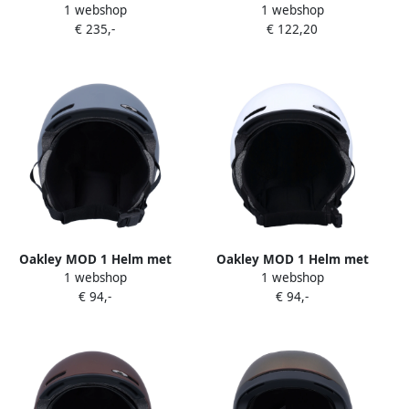
1 webshop
1 webshop
Unisex
Vaste Ventilatie Brown
€ 235,-
€ 122,20
Heren
Oakley MOD 1 Helm met
Oakley MOD 1 Helm met
1 webshop
1 webshop
Vaste Ventilatie Blue Heren
Vaste Ventilatie White
€ 94,-
€ 94,-
Heren