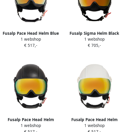
Fusalp Pace Head Helm Blue
Fusalp Sigma Helm Black
1 webshop
1 webshop
Unisex
Unisex
€ 517,-
€ 705,-
Fusalp Pace Head Helm
Fusalp Pace Head Helm
1 webshop
1 webshop
Black Unisex
Beige Unisex
€ 517,-
€ 517,-