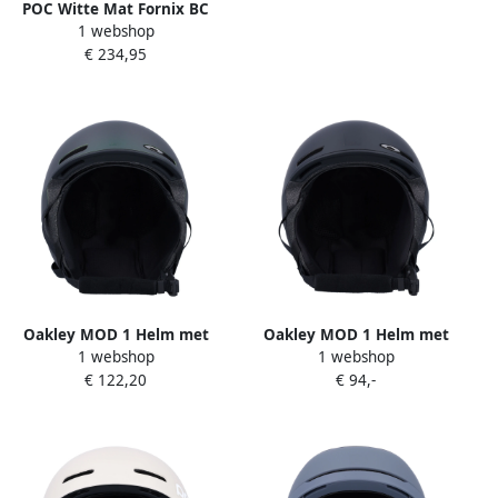
POC Witte Mat Fornix BC
1 webshop
Helm White Unisex
€ 234,95
Oakley MOD 1 Helm met
Oakley MOD 1 Helm met
1 webshop
1 webshop
Vaste Ventilatie Green
Vaste Ventilatie Black
€ 122,20
€ 94,-
Heren
Heren