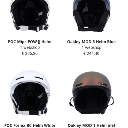
POC Mips POW JJ Helm
Oakley MOD 5 Helm Blue
1 webshop
1 webshop
White Unisex
Heren
€ 206,80
€ 244,40
POC Fornix BC Helm White
Oakley MOD 1 Helm met