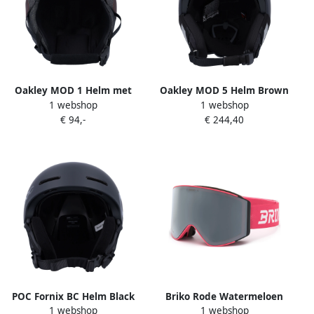
Oakley MOD 1 Helm met
Oakley MOD 5 Helm Brown
1 webshop
1 webshop
Vaste Ventilatie Brown
Heren
€ 94,-
€ 244,40
Heren
POC Fornix BC Helm Black
Briko Rode Watermeloen
1 webshop
1 webshop
Unisex
Storm Helm Red Unisex