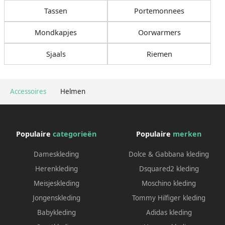
Tassen
Portemonnees
Mondkapjes
Oorwarmers
Sjaals
Riemen
Accessoires
Helmen
Populaire
categorieën
Populaire
merken
Dameskleding
Dolce & Gabbana kleding
Herenkleding
Dsquared2 kleding
Meisjeskleding
Moschino kleding
Jongenskleding
Tommy Hilfiger kleding
Babykleding
Adidas kleding