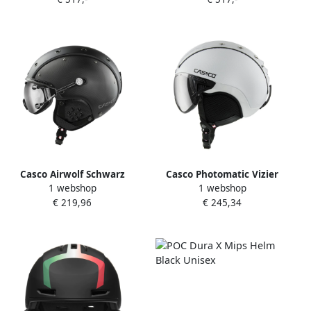
Casco Airwolf Schwarz
Casco Photomatic Vizier
1 webshop
1 webshop
Structur Helm Black Unisex
voor SP 2 Helm White
€ 219,96
€ 245,34
Unisex