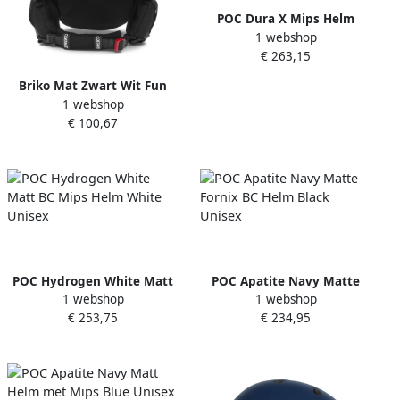
POC Dura X Mips Helm
1 webshop
Black Unisex
€ 263,15
Briko Mat Zwart Wit Fun
1 webshop
Groen Monza Rood Helm
€ 100,67
Black Unisex
POC Hydrogen White Matt
POC Apatite Navy Matte
1 webshop
1 webshop
BC Mips Helm White Unisex
Fornix BC Helm Black
€ 253,75
€ 234,95
Unisex