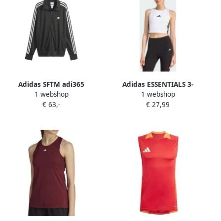
Adidas SFTM adi365
Adidas ESSENTIALS 3-
1 webshop
1 webshop
logoprinten tanktop Zwart
STRIPES GEWATTEERDE
€ 63,-
€ 27,99
TANKTOP