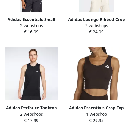
Adidas Essentials Small
Adidas Lounge Ribbed Crop
2 webshops
2 webshops
Logo Katoenen Lifestyle
T-shirt Zwart- Dames Zwart
€ 16,99
€ 24,99
Tanktop
Adidas Perfor ce Tanktop
Adidas Essentials Crop Top
2 webshops
1 webshop
TRAIN ESSENTIALS
Dames
€ 17,99
€ 29,95
FEELREADY TRAINING
SLEEVELESS