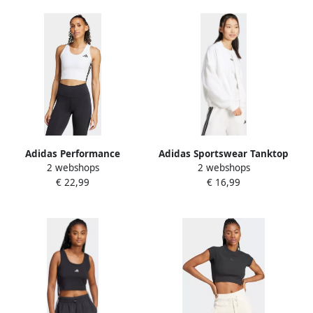
Adidas Performance
Adidas Sportswear Tanktop
2 webshops
2 webshops
Tanktop TE 3S CROP TANK
W LIN SJ TK
€ 22,99
€ 16,99