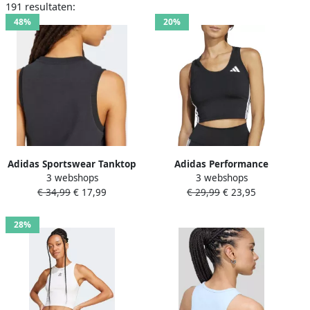
191 resultaten:
48%
20%
Adidas Sportswear Tanktop
Adidas Performance
3 webshops
3 webshops
met logo en ronde hals
Tanktop TE 3S CROP TANK
€ 34,99
€ 17,99
€ 29,99
€ 23,95
28%