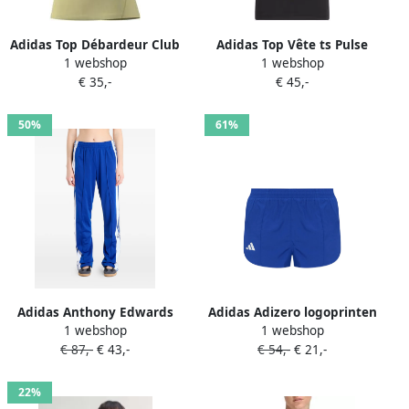
Adidas Top Débardeur Club
Adidas Top Vête ts Pulse
1 webshop
1 webshop
jaune femme
Speed J gestion de
€ 35,-
€ 45,-
l'humidité
50%
61%
Adidas Anthony Edwards
Adidas Adizero logoprinten
1 webshop
1 webshop
Foundation basketbal
legging Blauw
€ 87,-
€ 43,-
€ 54,-
€ 21,-
trainingsbroek Zwart
22%