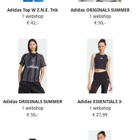
Adidas Top W Z.N.E. Tnk
Adidas ORIGINALS SUMMER
1 webshop
1 webshop
GLOW KNITTED OVERSIZED
€ 42,-
€ 50,-
SPORTSHIRT
Adidas ORIGINALS SUMMER
Adidas ESSENTIALS 3-
1 webshop
1 webshop
GLOW KNITTED OVERSIZED
STRIPES GEWATTEERDE
€ 50,-
€ 27,99
SPORTSHIRT
TANKTOP