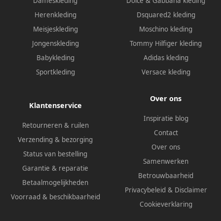
Dameskleding
Dolce & Gabbana kleding
Herenkleding
Dsquared2 kleding
Meisjeskleding
Moschino kleding
Jongenskleding
Tommy Hilfiger kleding
Babykleding
Adidas kleding
Sportkleding
Versace kleding
Over ons
Klantenservice
Inspiratie blog
Retourneren & ruilen
Contact
Verzending & bezorging
Over ons
Status van bestelling
Samenwerken
Garantie & reparatie
Betrouwbaarheid
Betaalmogelijkheden
Privacybeleid
&
Disclaimer
Voorraad & beschikbaarheid
Cookieverklaring