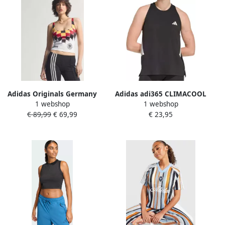
Adidas Originals Germany
Adidas adi365 CLIMACOOL
1 webshop
1 webshop
Football Tank Top Wit-
Tanktop
€ 89,99
€ 69,99
€ 23,95
Dames Wit