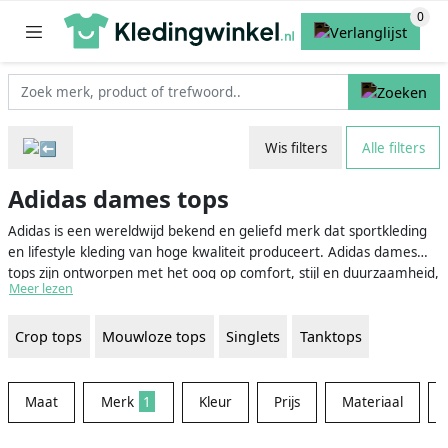
Wis filters
Alle filters
Adidas dames tops
Adidas is een wereldwijd bekend en geliefd merk dat sportkleding
en lifestyle kleding van hoge kwaliteit produceert. Adidas dames
tops zijn ontworpen met het oog op comfort, stijl en duurzaamheid,
Meer lezen
zodat je het meeste uit je activiteiten kunt halen. Of je nu op zoek
bent naar een top voor in de sportschool, voor een hardloopsessie
Crop tops
Mouwloze tops
Singlets
Tanktops
of gewoon voor ontspanning, Adidas heeft een uitgebreide collectie
om uit te kiezen met een breed scala aan kleuren, stijlen en
functies.
Maat
Merk
1
Kleur
Prijs
Materiaal