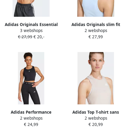
Adidas Originals Essential
Adidas Originals slim fit
3 webshops
2 webshops
Ribbed Tanktop Women
kort top van puur katoen
€ 27,99
€ 20,-
€ 27,99
Tops wit Maat XS Kleding
Adidas Performance
Adidas Top T-shirt sans
2 webshops
2 webshops
Tanktop TF CROP TK
manches Train Essentials
€ 24,99
€ 20,99