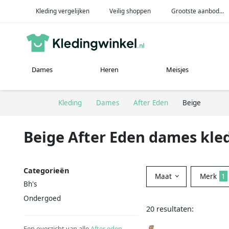
Kleding vergelijken
Veilig shoppen
Grootste aanbod...
Dames
Heren
Meisjes
Kleding
Dames
After Eden
Beige
Beige After Eden dames kle
Categorieën
Maat
Merk
1
Bh's
Ondergoed
20 resultaten:
Een overzicht van alle
After eden