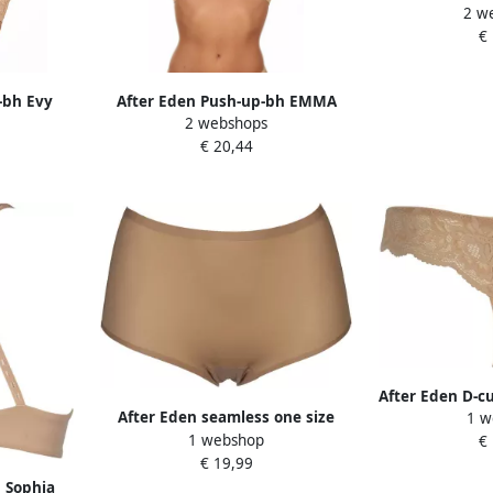
2 w
naadloze snit
€
strak zacht el
-bh Evy
After Eden Push-up-bh EMMA
2 webshops
met cup
met cup verstelbare bandjes met
€ 20,44
rouwelijk
beugel basic comfortabel
naadloos
After Eden D-c
After Eden seamless one size
1 w
lic
1 webshop
maxislip Unlimited (set van 2)
€
€ 19,99
beige
 Sophia