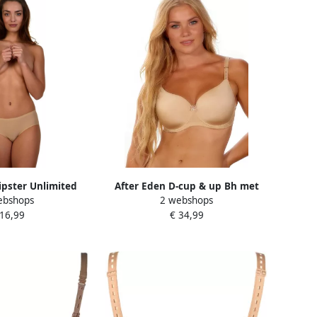
ipster Unlimited
After Eden D-cup & up Bh met
ebshops
2 webshops
erend comfortabel
steuncups Faro verstelbare
 16,99
€ 34,99
trak basic zacht
bandjes met cup met beugel met
kant met strik