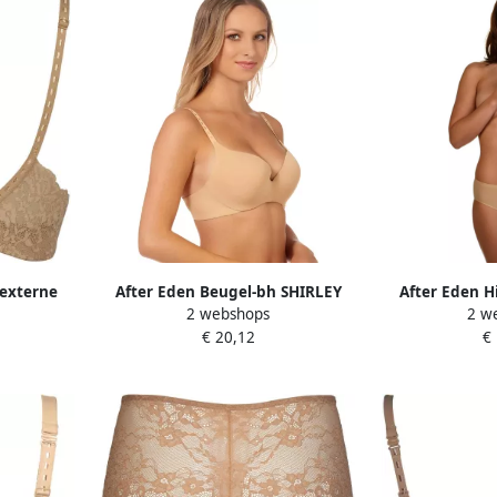
 externe
After Eden Beugel-bh SHIRLEY
After Eden H
2 webshops
2 w
up met
gladde cups verstelbare bandjes
licht glinst
€ 20,12
€
ndjes met
met beugel basic comfortabel
elastisch s
k
naadloos