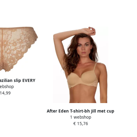
azilian slip EVERY
ebshop
ebloemde kant
 14,99
After Eden T-shirt-bh Jill met cup
1 webshop
met beugel verstelbare bandjes
€ 15,76
met kant vrouwelijk