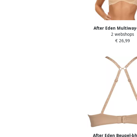
After Eden Multiway
2 webshops
afneembare bandjes 
€ 26,99
met beugel met kant v
After Eden Beugel-bh