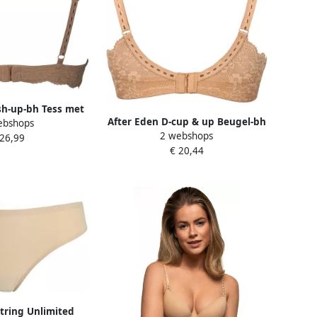
sh-up-bh Tess met
After Eden D-cup & up Beugel-bh
ebshops
l met kant brede
2 webshops
LOIS verstelbare bandjes met
 26,99
elijk comfortabel
€ 20,44
cup met beugel met kant
vrouwelijk
String Unlimited