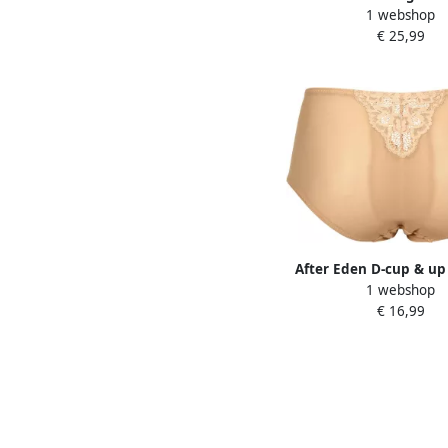
1 webshop
gevoerd met beugel ve
€ 25,99
bandjes basic comfo
After Eden D-cup & up
1 webshop
Nature Friendly b
€ 16,99