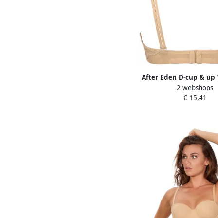
After Eden D-cup & up 
2 webshops
Liv verstelbare bandje
€ 15,41
met beugel met kant v