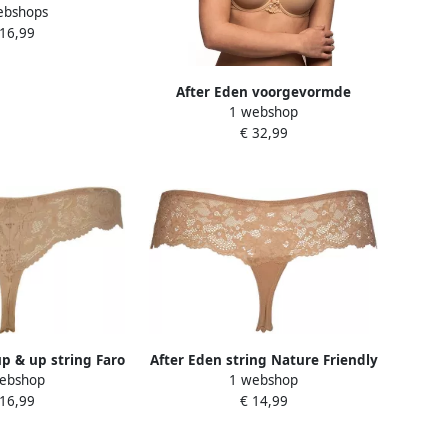
ebshops
 basic comfortabel
 16,99
astisch (Set van 2)
After Eden voorgevormde
1 webshop
beugel-bh beige
€ 32,99
up & up string Faro
After Eden string Nature Friendly
ebshop
1 webshop
htbeige
beige
 16,99
€ 14,99