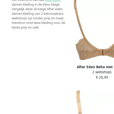
dames kleding in de kleur beige.
Vergelijk deze 20 beige After eden
dames kleding van 2 betrouwbare
webshops op model, prijs en maat.
Hierdoor vind deze kleding voor de
beste prijs en sale.
After Eden Beha met
2 webshops
band MOLLY halve c
€ 29,99
beugel verstelbare ba
kant met stri