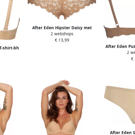
After Eden Hipster Daisy met
2 webshops
kant comfortabel strak zacht
€ 13,99
vrouwelijk elastisch
After Eden Pu
T-shirt-bh
2 w
cup met beuge
s met cup
€
bandjes vrouw
rouwelijk
After Eden 