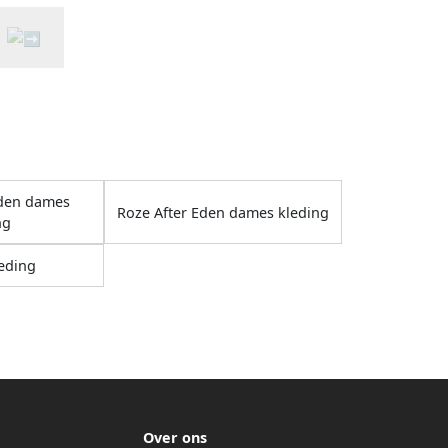
Eden dames
Roze After Eden dames kleding
ng
eding
Over ons