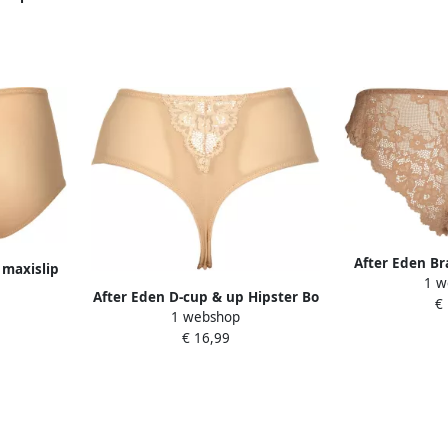
rstelbare
rtabel
After Eden Br
 maxislip
1 w
DAY met g
eige
After Eden D-cup & up Hipster Bo
€
1 webshop
met bloemige kantversiering
€ 16,99