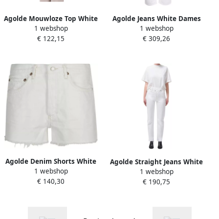
Agolde Mouwloze Top White
Agolde Jeans White Dames
1 webshop
1 webshop
Dames
€ 122,15
€ 309,26
Agolde Denim Shorts White
Agolde Straight Jeans White
1 webshop
1 webshop
Dames
Dames
€ 140,30
€ 190,75