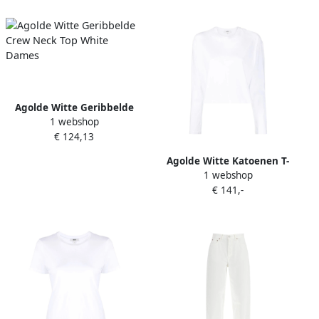
Agolde Witte Geribbelde
1 webshop
Crew Neck Top White
€ 124,13
Dames
Agolde Witte Katoenen T-
1 webshop
shirt White Dames
€ 141,-