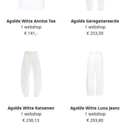
Agolde Witte Annise Tee
Agolde Geregenereerde
1 webshop
1 webshop
White Dames
katoenen Baggy Jeans
€ 141,-
€ 253,59
White Dames
Agolde Witte Katoenen
Agolde Witte Luna Jeans
1 webshop
1 webshop
Barrel Jeans Collectie White
met Logo Patch White
€ 238,13
€ 293,80
Dames
Dames