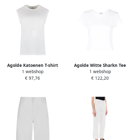
Agolde Katoenen T-shirt
Agolde Witte Sharkn Tee
1 webshop
1 webshop
met Geribbelde Halslijn
White Dames
€ 97,76
€ 122,20
White Dames