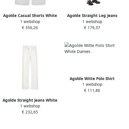
Agolde Casual Shorts White
Agolde Straight Leg Jeans
1 webshop
1 webshop
Dames
met lage taille White Dames
€ 356,26
€ 179,37
Agolde Witte Polo Shirt
1 webshop
White Dames
€ 111,86
Agolde Straight Jeans White
1 webshop
Dames
€ 232,65