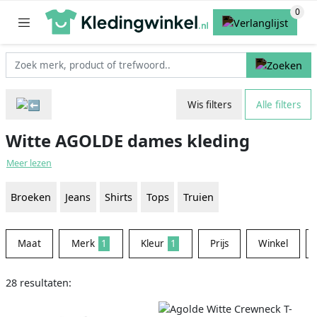
Wis filters
Alle filters
Witte AGOLDE dames kleding
Meer lezen
Broeken
Jeans
Shirts
Tops
Truien
Maat
Merk
1
Kleur
1
Prijs
Winkel
28 resultaten: