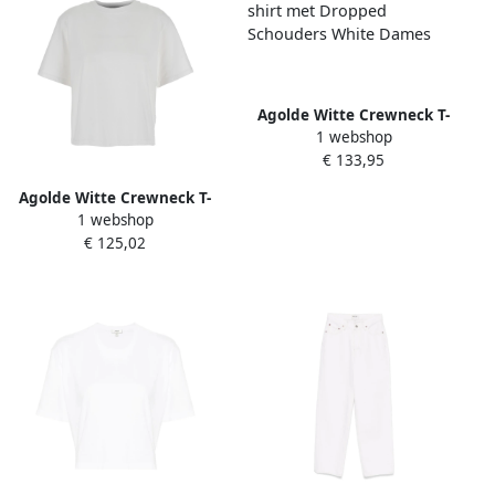
Agolde Witte Crewneck T-
1 webshop
shirt met Dropped
€ 133,95
Schouders White Dames
Agolde Witte Crewneck T-
1 webshop
shirt Katoen Vrouw White
€ 125,02
Dames