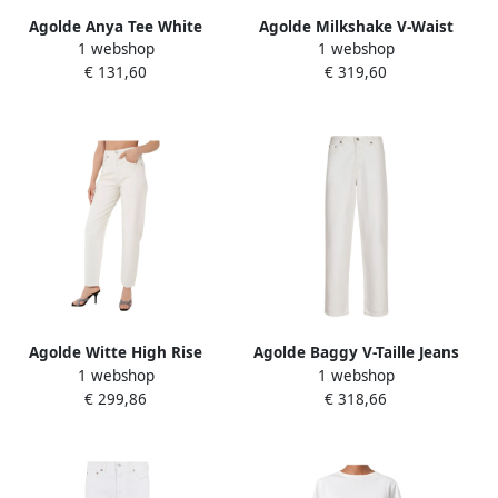
Agolde Anya Tee White
Agolde Milkshake V-Waist
1 webshop
1 webshop
Dames
Baggy Jeans White Dames
€ 131,60
€ 319,60
Agolde Witte High Rise
Agolde Baggy V-Taille Jeans
1 webshop
1 webshop
Baggy Jeans White Dames
White Dames
€ 299,86
€ 318,66