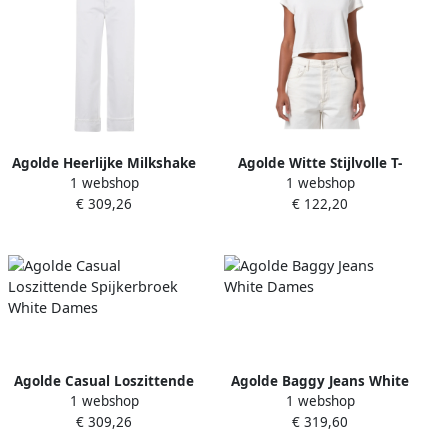
Agolde Heerlijke Milkshake
Agolde Witte Stijlvolle T-
1 webshop
1 webshop
voor jou White Dames
shirt en Polo White Dames
€ 309,26
€ 122,20
Agolde Casual Loszittende
Agolde Baggy Jeans White
1 webshop
1 webshop
Spijkerbroek White Dames
Dames
€ 309,26
€ 319,60