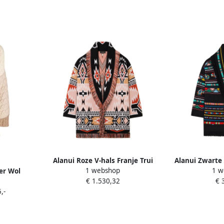
Alanui Roze V-hals Franje Trui
Alanui Zwarte 
1 webshop
1 w
er Wol
Multicolor Dames
met Franjes 
€ 1.530,32
€ 
ames
,-