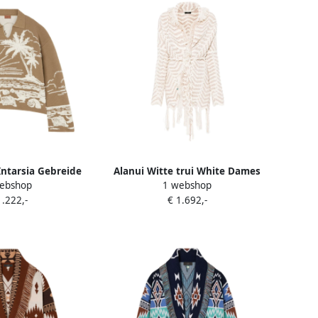
Intarsia Gebreide
Alanui Witte trui White Dames
ebshop
1 webshop
er Beige Dames
1.222,-
€ 1.692,-