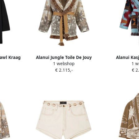
hawl Kraag
Alanui Jungle Toile De Jouy
Alanui Kas
1 webshop
1 w
es
cardigan Multicolor Dames
Gebreide V
€ 2.115,-
€ 2
Multic