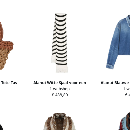
 Tote Tas
Alanui Witte Sjaal voor een
Alanui Blauwe
1 webshop
1 w
Stijlvolle Look White Dames
Mouwen 
€ 488,80
€ 