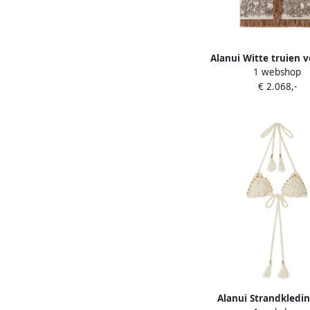
Alanui Witte truien 
1 webshop
stijlvolle look Multico
€ 2.068,-
Alanui Strandkledi