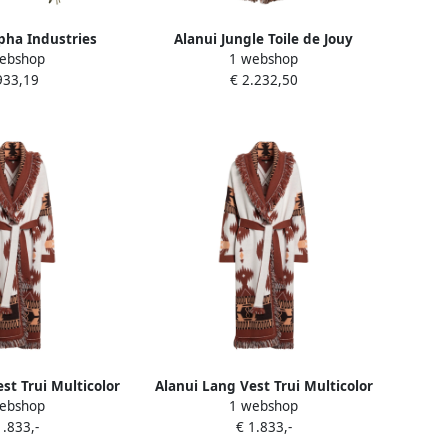
lpha Industries
Alanui Jungle Toile de Jouy
ebshop
1 webshop
Green Dames
Cardigan Multicolor Dames
933,19
€ 2.232,50
st Trui Multicolor
Alanui Lang Vest Trui Multicolor
ebshop
1 webshop
ames
Dames
1.833,-
€ 1.833,-