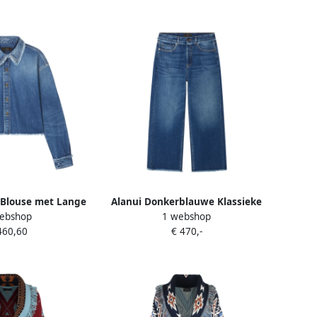
 Blouse met Lange
Alanui Donkerblauwe Klassieke
ebshop
1 webshop
Blue Dames
Jeans Blue Dames
460,60
€ 470,-