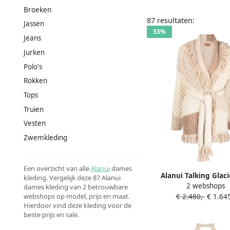
Broeken
87 resultaten:
Jassen
33%
Jeans
Jurken
Polo's
Rokken
Tops
Truien
Vesten
Zwemkleding
Een overzicht van alle
Alanui
dames
Alanui Talking Glaci
kleding. Vergelijk deze 87 Alanui
2 webshops
Cardigan Beige D
dames kleding van 2 betrouwbare
webshops op model, prijs en maat.
€ 2.480,-
€ 1.645
Hierdoor vind deze kleding voor de
beste prijs en sale.