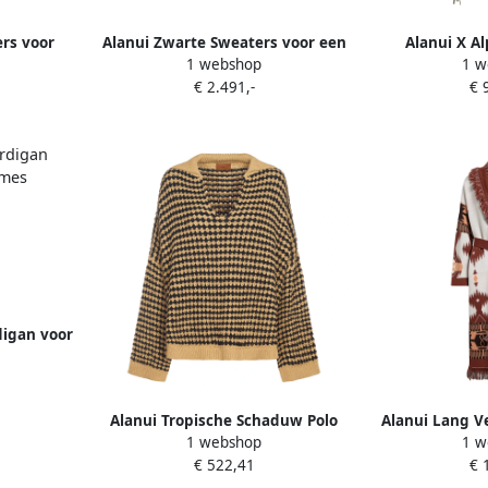
rs voor
Alanui Zwarte Sweaters voor een
Alanui X A
1 webshop
1 w
ames
stijlvolle uitstraling Multicolor
Bomber 
€ 2.491,-
€ 
Dames
digan voor
ames
Alanui Tropische Schaduw Polo
Alanui Lang Ve
1 webshop
1 w
Multicolor Dames
D
€ 522,41
€ 