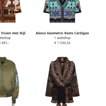
 Truien met Stijl
Alanui Geometric Roots Cardigan
ebshop
1 webshop
n Dames
Blue Dames
2.491,-
€ 1.530,32