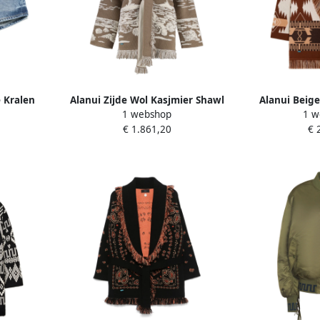
 Kralen
Alanui Zijde Wol Kasjmier Shawl
Alanui Beige
1 webshop
1 w
Dames
Kraag Vest Beige Dames
Brow
€ 1.861,20
€ 