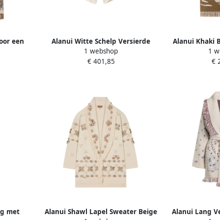
voor een
Alanui Witte Schelp Versierde
Alanui Khaki 
1 webshop
1 w
lor Dames
Denim Shorts Beige Dames
Hals Trui
€ 401,85
€ 
ng met
Alanui Shawl Lapel Sweater Beige
Alanui Lang Ve