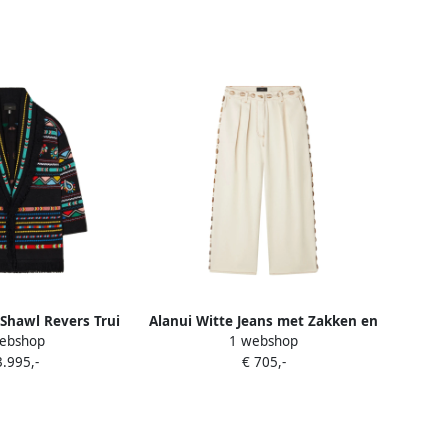
Shawl Revers Trui
Alanui Witte Jeans met Zakken en
ebshop
1 webshop
Multicolor Dames
Knopen Beige Dames
3.995,-
€ 705,-