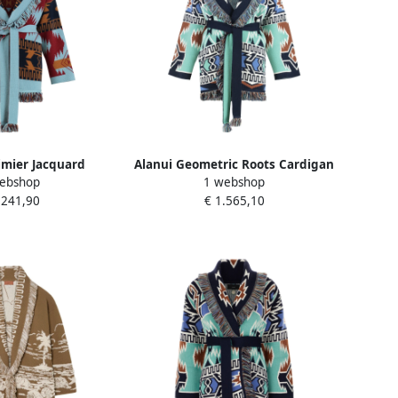
jmier Jacquard
Alanui Geometric Roots Cardigan
ebshop
1 webshop
est met Franje
met Franje Multicolor Dames
.241,90
€ 1.565,10
olor Dames