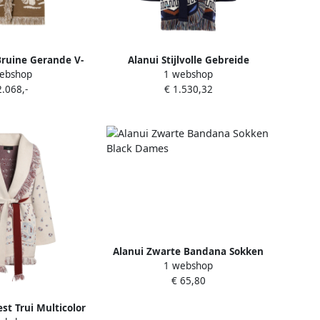
Bruine Gerande V-
Alanui Stijlvolle Gebreide
ebshop
1 webshop
 Brown Dames
Collectie Multicolor Dames
2.068,-
€ 1.530,32
Alanui Zwarte Bandana Sokken
1 webshop
Black Dames
€ 65,80
st Trui Multicolor