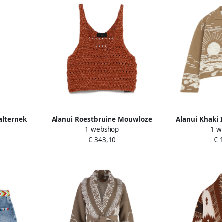
alternek
Alanui Roestbruine Mouwloze
Alanui Khaki 
1 webshop
1 w
es
Top met Scoop Neck Brown
Polo Sweat
€ 343,10
€ 
Dames