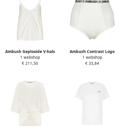
Ambush Geplooide V-hals
Ambush Contrast Logo
1 webshop
1 webshop
Linnen Tanktop White
Elastische Briefs White
€ 211,50
€ 33,84
Dames
Dames