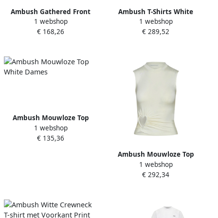
Ambush Gathered Front
Ambush T-Shirts White
1 webshop
1 webshop
Detail Viscose T-shirt White
Dames
€ 168,26
€ 289,52
Dames
Ambush Mouwloze Top
1 webshop
White Dames
€ 135,36
Ambush Mouwloze Top
1 webshop
White Dames
€ 292,34