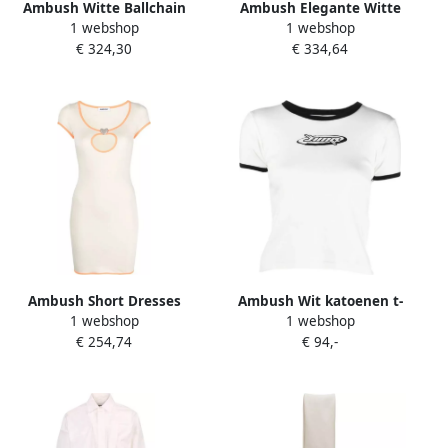
Ambush Witte Ballchain
Ambush Elegante Witte
1 webshop
1 webshop
Korte Mouw T-Shirt White
Mouwloze Top White Dames
€ 324,30
€ 334,64
Dames
Ambush Short Dresses
Ambush Wit katoenen t-
1 webshop
1 webshop
White Dames
shirt White Dames
€ 254,74
€ 94,-