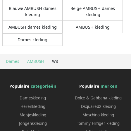
Blauwe AMBUSH dames
Beige AMBUSH dames
kleding
kleding
AMBUSH dames kleding
AMBUSH kleding
Dames kleding
Dames
AMBUSH
Wit
Populaire
categorieën
Populaire
merken
Dameskleding
Dolce & Gabbana kleding
Herenkleding
Dsquared2 kleding
Meisjeskleding
Moschino kleding
Jongenskleding
Tommy Hilfiger kleding