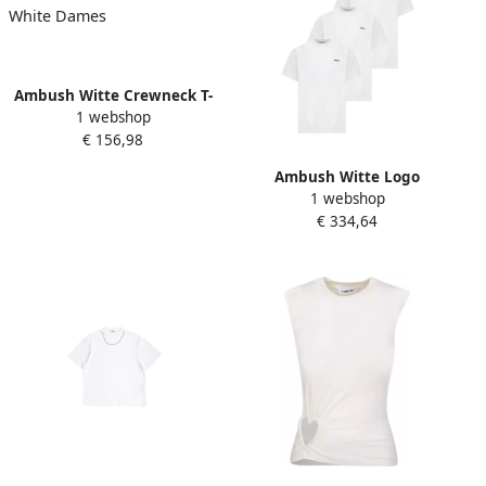
Ambush Witte Crewneck T-
1 webshop
shirt met Voorkant Print
€ 156,98
White Dames
Ambush Witte Logo
1 webshop
Crewneck T-shirts White
€ 334,64
Dames