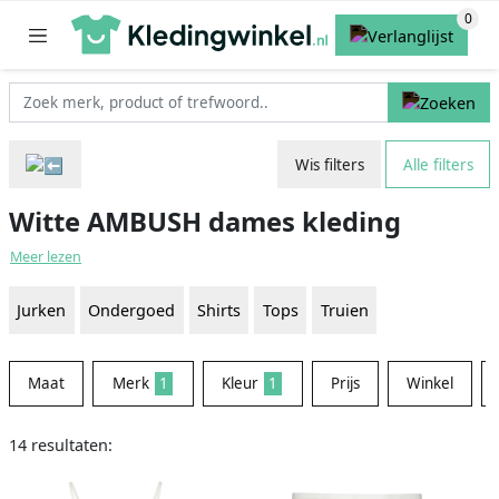
Wis filters
Alle filters
Witte AMBUSH dames kleding
Meer lezen
Jurken
Ondergoed
Shirts
Tops
Truien
Maat
Merk
1
Kleur
1
Prijs
Winkel
14 resultaten: