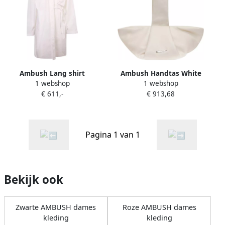
Ambush Lang shirt
Ambush Handtas White
1 webshop
1 webshop
oversized White Dames
Dames
€ 611,-
€ 913,68
Pagina 1 van 1
Bekijk ook
Zwarte AMBUSH dames
Roze AMBUSH dames
kleding
kleding