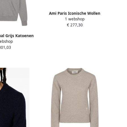
Ami Paris Iconische Wollen
1 webshop
Sweatshirt Geribbelde Boorden
€ 277,30
Beige Dames
ual Grijs Katoenen
ebshop
t Gray Dames
301,03