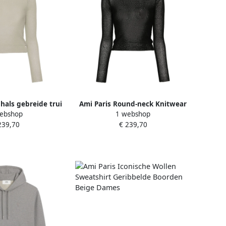
hals gebreide trui
Ami Paris Round-neck Knitwear
ebshop
1 webshop
n Dames
Black Dames
239,70
€ 239,70