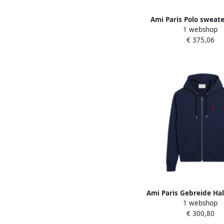
Ami Paris Polo sweat
1 webshop
Dames
€ 375,06
Ami Paris Gebreide Half
1 webshop
met Opstaande Kraag B
€ 300,80