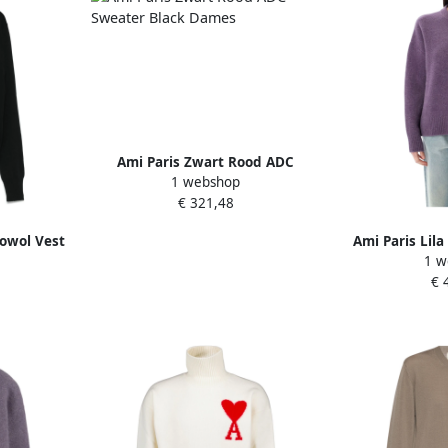
Ami Paris Zwart Rood ADC
1 webshop
Sweater Black Dames
€ 321,48
owol Vest
Ami Paris Lil
1 w
es
ADC Crewneck
€ 
D