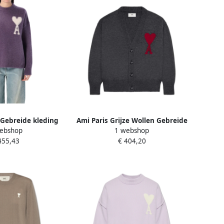
a Gebreide kleding
Ami Paris Grijze Wollen Gebreide
ebshop
1 webshop
 Sweater Purple
V-Hals Trui Gray Dames
455,43
€ 404,20
ames