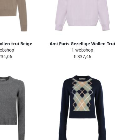
ollen trui Beige
Ami Paris Gezellige Wollen Trui
ebshop
1 webshop
ames
Purple
234,06
€ 337,46