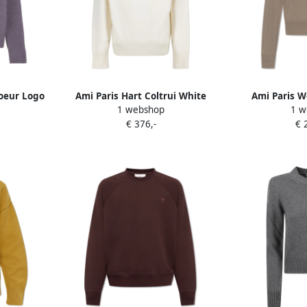
Coeur Logo
Ami Paris Hart Coltrui White
Ami Paris W
1 webshop
1 w
ames
Dames
D
€ 376,-
€ 