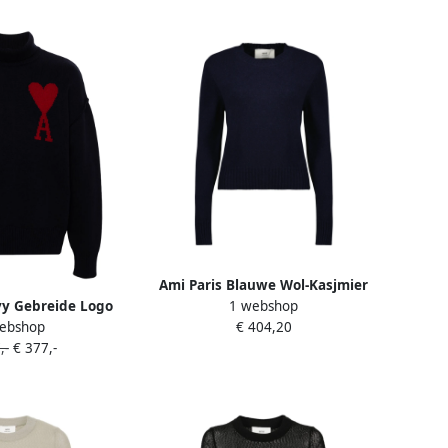
Ami Paris Blauwe Wol-Kasjmier
1 webshop
vy Gebreide Logo
Trui met Monogram Blue Dames
ebshop
€ 404,20
ui Blue
,-
€ 377,-