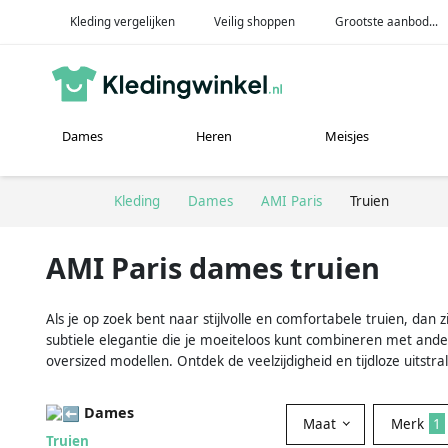
Kleding vergelijken
Veilig shoppen
Grootste aanbod...
Dames
Heren
Meisjes
Kleding
Dames
AMI Paris
Truien
AMI Paris dames truien
Als je op zoek bent naar stijlvolle en comfortabele truien, da
subtiele elegantie die je moeiteloos kunt combineren met ande
oversized modellen. Ontdek de veelzijdigheid en tijdloze uitstr
Dames
Maat
Merk
1
Truien