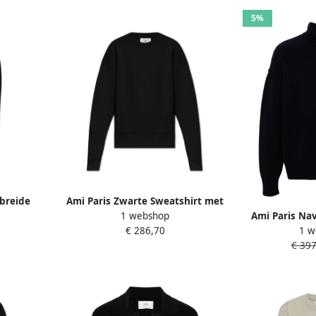
5%
breide
Ami Paris Zwarte Sweatshirt met
1 webshop
 Dames
Logo Black Dames
Ami Paris Na
€ 286,70
1 w
Tr
€ 397