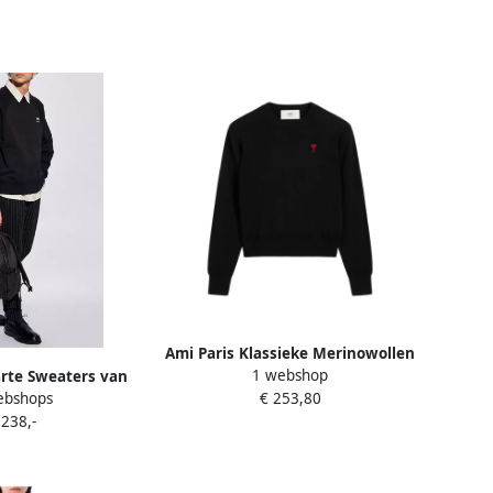
Ami Paris Klassieke Merinowollen
1 webshop
rte Sweaters van
Trui met Rode Borduursels Black
ebshops
€ 253,80
attiussi Black
Dames
 238,-