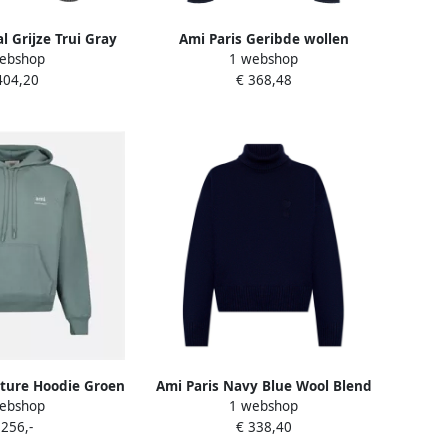
l Grijze Trui Gray
Ami Paris Geribde wollen
ebshop
1 webshop
ames
cashmere trui Blue Dames
404,20
€ 368,48
ature Hoodie Groen
Ami Paris Navy Blue Wool Blend
ebshop
1 webshop
 Katoen Green
Sweater Blue Dames
 256,-
€ 338,40