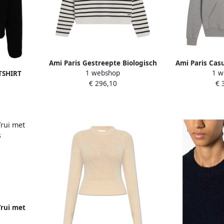
Ami Paris Gestreepte Biologisch
Ami Paris Cas
1 webshop
1 w
TSHIRT
Katoen-Wollen Trui White Dames
Sweatshir
€ 296,10
€ 
 BLACK
rui met
Dames