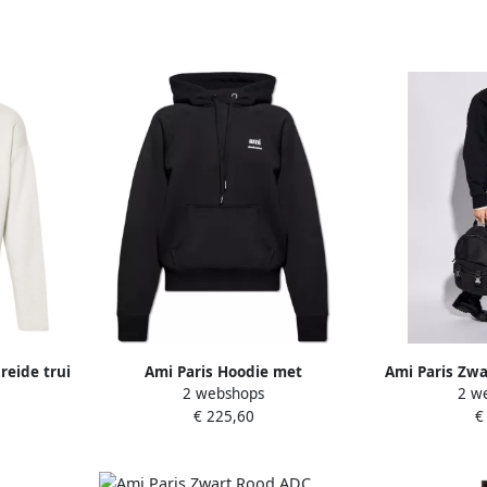
reide trui
Ami Paris Hoodie met
Ami Paris Zwa
2 webshops
2 w
Raglanmouwen en Kangoeroezak
Alexandre M
€ 225,60
€
Black