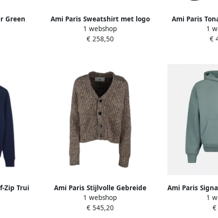
er Green
Ami Paris Sweatshirt met logo
Ami Paris Tona
1 webshop
1 w
Red Dames
D
€ 258,50
€ 
-Zip Trui
Ami Paris Stijlvolle Gebreide
Ami Paris Sign
1 webshop
1 w
lue Heren
Collectie voor Jou Brown Dames
Biologisch
€ 545,20
€