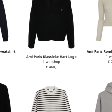
weatshirt
Ami Paris Rond
1 w
Ami Paris Klassieke Hart Logo
Gree
1 webshop
€ 
Lange Mouw Polo Black
€ 460,-