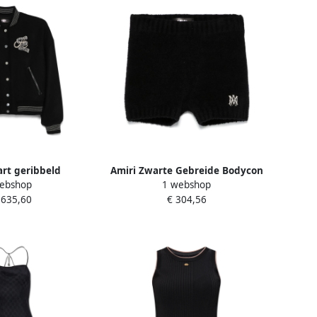
rt geribbeld
Amiri Zwarte Gebreide Bodycon
ebshop
1 webshop
leding met
Rok Black Dames
.635,60
€ 304,56
sel Black Dames