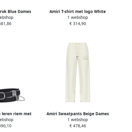
rok Blue Dames
Amiri T-shirt met logo White
ebshop
1 webshop
Dames
581,86
€ 314,90
 leren riem met
Amiri Sweatpants Beige Dames
ebshop
1 webshop
detail Black
390,10
€ 478,46