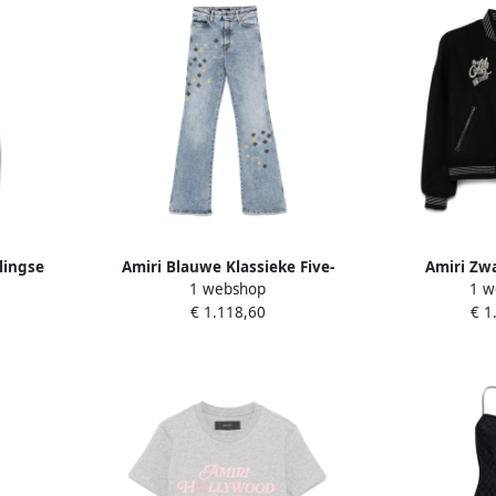
lingse
Amiri Blauwe Klassieke Five-
Amiri Zwa
1 webshop
1 w
ames
Pocket Jeans Blue Dames
bovenk
€ 1.118,60
€ 1
logoborduur