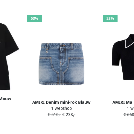
53%
28%
e Mouw
AMIRI Denim mini-rok Blauw
AMIRI Ma 
EE
1 webshop
1 w
€ 510,-
€ 238,-
€ 660