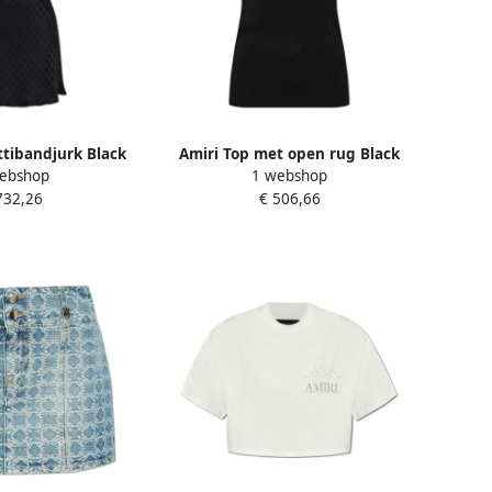
tibandjurk Black
Amiri Top met open rug Black
ebshop
1 webshop
ames
Dames
732,26
€ 506,66