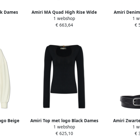
ck Dames
Amiri MA Quad High Rise Wide
Amiri Denim
1 webshop
1 w
Jean Blue Dames
€ 663,64
€ 
ogo Beige
Amiri Top met logo Black Dames
Amiri Zwarte
1 webshop
1 w
ketting
€ 625,10
€ 