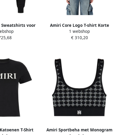
le Sweatshirts voor
Amiri Core Logo T-shirt Korte
ebshop
1 webshop
ook Black Dames
Mouwen van Katoen White
725,68
€ 310,20
Dames
 Katoenen T-Shirt
Amiri Sportbeha met Monogram