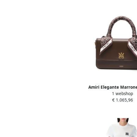
Amiri Elegante Marron
1 webshop
Brown Dames
€ 1.065,96