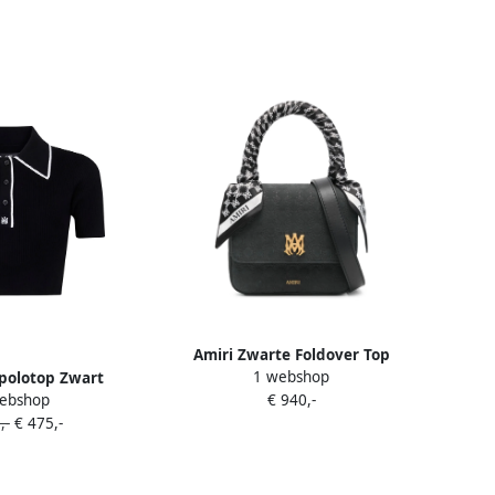
Amiri Zwarte Foldover Top
1 webshop
polotop Zwart
Handtas Black Dames
ebshop
€ 940,-
,-
€ 475,-