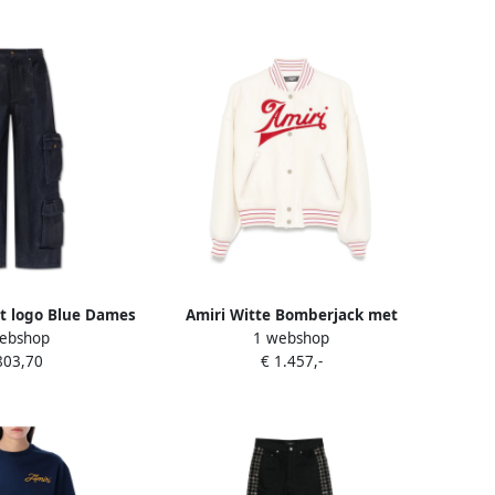
t logo Blue Dames
Amiri Witte Bomberjack met
ebshop
1 webshop
Rode Bies White Dames
803,70
€ 1.457,-