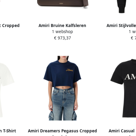
ct Cropped
Amiri Bruine Kalfsleren
Amiri Stijlvol
1 webshop
1 w
es
Schoudertas Brown Dames
een Trendy L
€ 973,37
€ 
 T-Shirt
Amiri Dreamers Pegasus Cropped
Amiri Casual