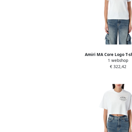
Amiri MA Core Logo T-s
1 webshop
Dames
€ 322,42