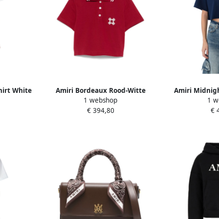
hirt White
Amiri Bordeaux Rood-Witte
Amiri Midnigh
1 webshop
1 w
Streeptrui Red Dames
Print Te
€ 394,80
€ 