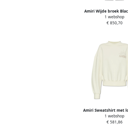
Amiri Wijde broek Bla
1 webshop
€ 850,70
Amiri Sweatshirt met l
1 webshop
Dames
€ 581,86