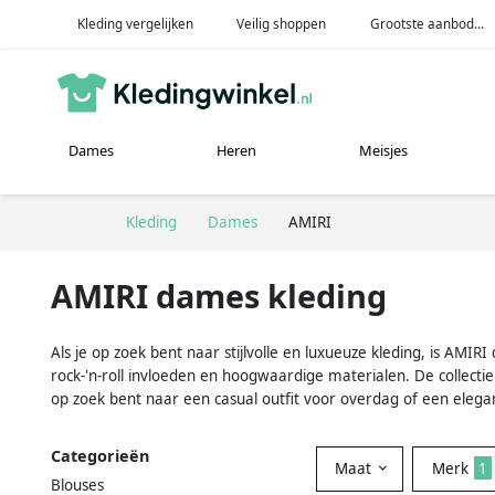
Kleding vergelijken
Veilig shoppen
Grootste aanbod...
Dames
Heren
Meisjes
Kleding
Dames
AMIRI
AMIRI dames kleding
Als je op zoek bent naar stijlvolle en luxueuze kleding, is A
rock-'n-roll invloeden en hoogwaardige materialen. De collectie
op zoek bent naar een casual outfit voor overdag of een elegan
Categorieën
Maat
Merk
1
Blouses