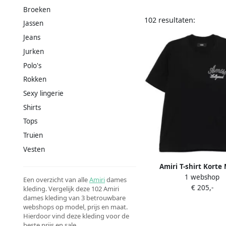
Broeken
102 resultaten:
Jassen
Jeans
Jurken
Polo's
Rokken
Sexy lingerie
Shirts
Tops
Truien
Vesten
Amiri T-shirt Kort
1 webshop
HOLLYWOODD T
Een overzicht van alle
Amiri
dames
€ 205,-
kleding. Vergelijk deze 102 Amiri
dames kleding van 3 betrouwbare
webshops op model, prijs en maat.
Hierdoor vind deze kleding voor de
beste prijs en sale.