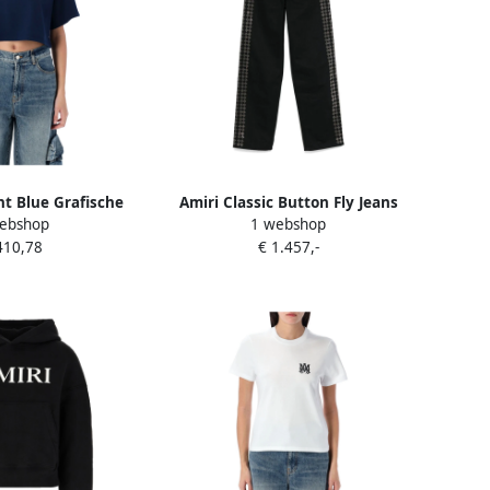
t Blue Grafische
Amiri Classic Button Fly Jeans
ebshop
1 webshop
e Blue Dames
Black Dames
410,78
€ 1.457,-