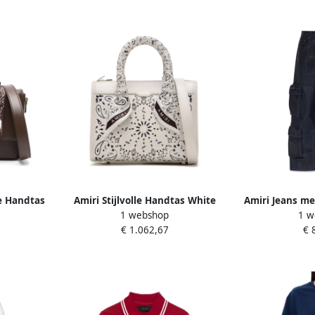
e Handtas
Amiri Stijlvolle Handtas White
Amiri Jeans me
1 webshop
1 w
Dames
€ 1.062,67
€ 