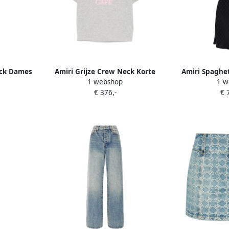
ack Dames
Amiri Grijze Crew Neck Korte
Amiri Spaghet
1 webshop
1 w
Mouw T-shirt Gray Dames
D
€ 376,-
€ 