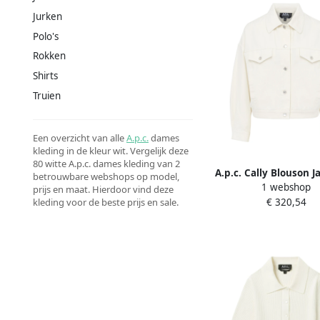
Jurken
Polo's
Rokken
Shirts
Truien
Een overzicht van alle
A.p.c.
dames
kleding in de kleur wit. Vergelijk deze
80 witte A.p.c. dames kleding van 2
A.p.c. Cally Blouson J
betrouwbare webshops op model,
1 webshop
Dames
prijs en maat. Hierdoor vind deze
€ 320,54
kleding voor de beste prijs en sale.