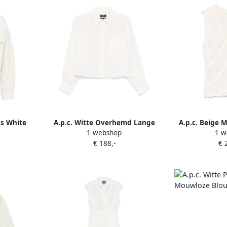
as White
A.p.c. Witte Overhemd Lange
A.p.c. Beige 
1 webshop
1 w
Mouwen White Dames
met Knoopslui
€ 188,-
€ 