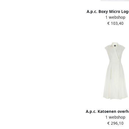
A.p.c. Boxy Micro Logo
1 webshop
White Dames
€ 103,40
A.p.c. Katoenen over
1 webshop
Wijd uitlopende zoo
€ 296,10
Dames