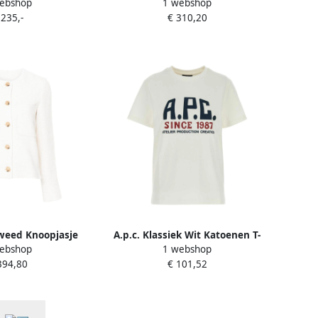
ebshop
1 webshop
hite Dames
Tailored Broek White Dames
 235,-
€ 310,20
Tweed Knoopjasje
A.p.c. Klassiek Wit Katoenen T-
ebshop
1 webshop
e Dames
Shirt White Dames
394,80
€ 101,52