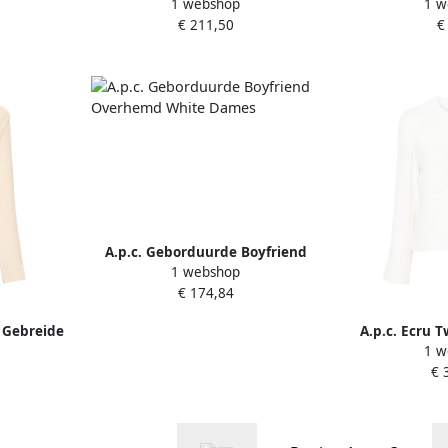
1 webshop
1 w
e Dames
White Dames
broek W
€ 211,50
€
A.p.c. Geborduurde Boyfriend
1 webshop
Overhemd White Dames
€ 174,84
 Gebreide
A.p.c. Ecru 
1 w
es
Whit
€ 