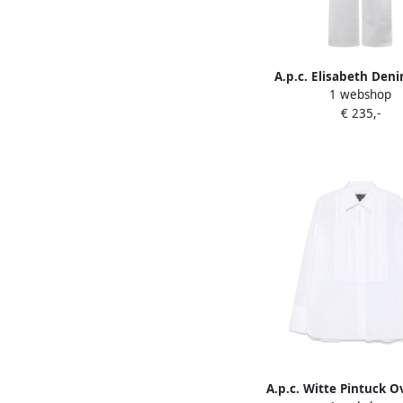
A.p.c. Elisabeth Den
1 webshop
White Dames
€ 235,-
A.p.c. Witte Pintuck 