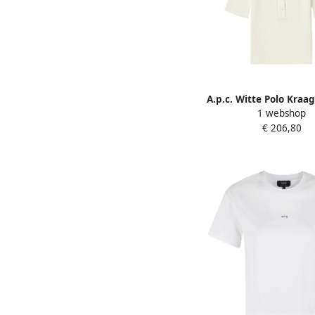
A.p.c. Witte Polo Kraa
1 webshop
White Dames
€ 206,80