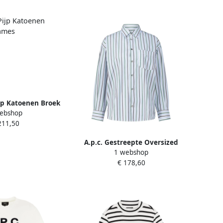
ijp Katoenen Broek
ebshop
e Dames
211,50
A.p.c. Gestreepte Oversized
1 webshop
Blouse White Dames
€ 178,60