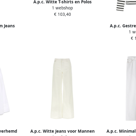
A.p.c. Witte T-shirts en Polos
1 webshop
Collectie White Dames
€ 103,40
im Jeans
A.p.c. Gestr
1 w
Whit
€ 
Overhemd
A.p.c. Witte Jeans voor Mannen
A.p.c. Minima