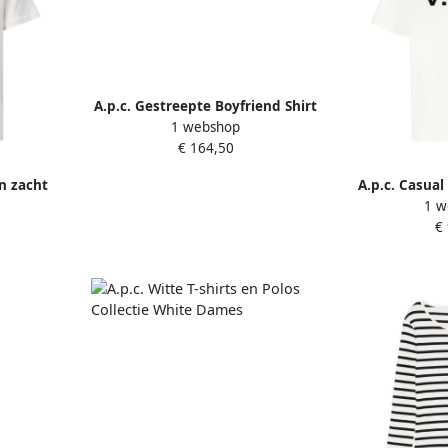
A.p.c. Gestreepte Boyfriend Shirt
1 webshop
Wit White Dames
€ 164,50
an zacht
A.p.c. Casual
1 w
rm White
voor Manne
€