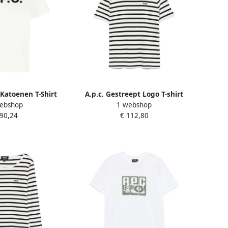
 Katoenen T-Shirt
A.p.c. Gestreept Logo T-shirt
ebshop
1 webshop
n White Dames
White Dames
 90,24
€ 112,80