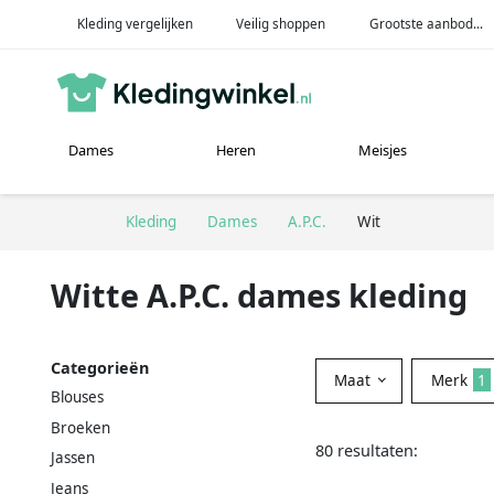
Kleding vergelijken
Veilig shoppen
Grootste aanbod...
Dames
Heren
Meisjes
Kleding
Dames
A.P.C.
Wit
Witte A.P.C. dames kleding
Categorieën
Maat
Merk
1
Blouses
Broeken
80 resultaten:
Jassen
Jeans