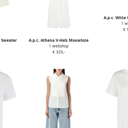
A.p.c. Witte
1 w
Mouwloze Blo
€ 
g Sweater
A.p.c. Athena V-Hals Mouwloze
1 webshop
Uitlopende Jurk White Dames
€ 329,-