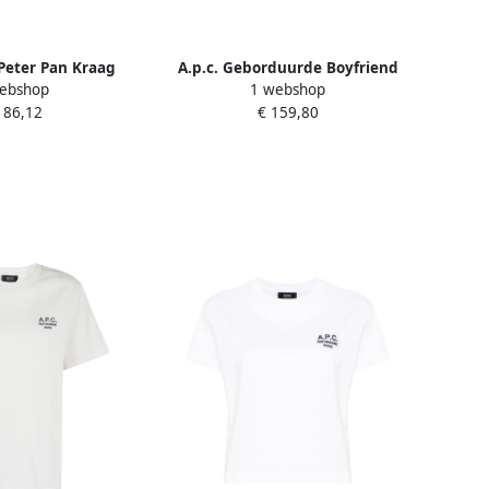
 Peter Pan Kraag
A.p.c. Geborduurde Boyfriend
ebshop
1 webshop
use White Dames
Overhemd White Dames
186,12
€ 159,80