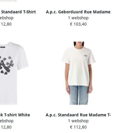
Standaard T-Shirt
A.p.c. Geborduurd Rue Madame
ebshop
1 webshop
e Dames
T-Shirt White Dames
112,80
€ 103,40
ek T-shirt White
A.p.c. Standaard Rue Madame T-
ebshop
1 webshop
ames
Shirt White Dames
112,80
€ 112,80