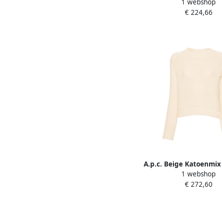
1 webshop
Lange Mouwen Whit
€ 224,66
A.p.c. Beige Katoenmix
1 webshop
Trui White Dam
€ 272,60