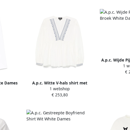
A.p.c. Wijde P
1 w
Whit
€ 
ite Dames
A.p.c. Witte V-hals shirt met
1 webshop
geborduurd motief White Dames
€ 253,80