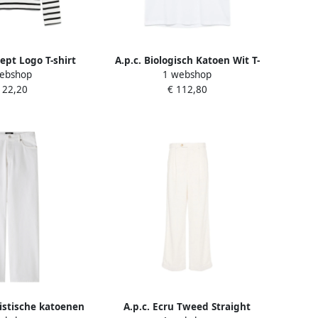
eept Logo T-shirt
A.p.c. Biologisch Katoen Wit T-
ebshop
1 webshop
e Dames
Shirt White Dames
122,20
€ 112,80
listische katoenen
A.p.c. Ecru Tweed Straight