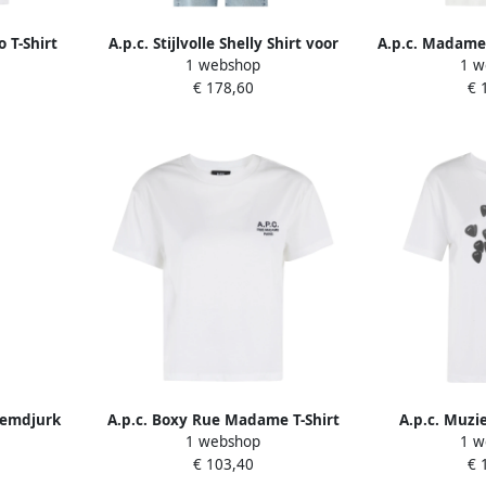
 T-Shirt
A.p.c. Stijlvolle Shelly Shirt voor
A.p.c. Madame 
1 webshop
1 w
Vrouwen White Dames
Whit
€ 178,60
€ 
hemdjurk
A.p.c. Boxy Rue Madame T-Shirt
A.p.c. Muzi
1 webshop
1 w
m White
White Dames
D
€ 103,40
€ 