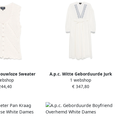
Mouwloze Sweater
A.p.c. Witte Geborduurde Jurk
ebshop
1 webshop
ting White Dames
met Gerimpeld Detail White
244,40
€ 347,80
Dames