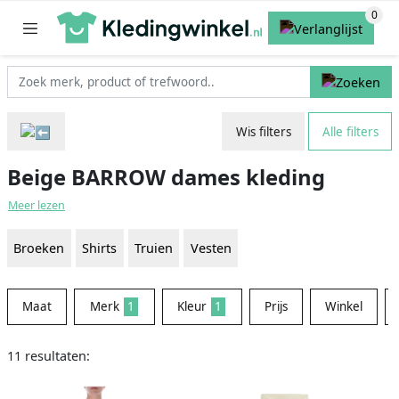
Wis filters
Alle filters
Beige BARROW dames kleding
Meer lezen
Broeken
Shirts
Truien
Vesten
Maat
Merk
1
Kleur
1
Prijs
Winkel
11 resultaten: