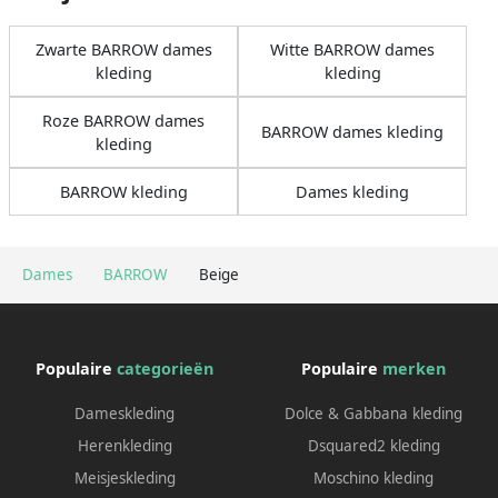
Zwarte BARROW dames
Witte BARROW dames
kleding
kleding
Roze BARROW dames
BARROW dames kleding
kleding
BARROW kleding
Dames kleding
Dames
BARROW
Beige
Populaire
categorieën
Populaire
merken
Dameskleding
Dolce & Gabbana kleding
Herenkleding
Dsquared2 kleding
Meisjeskleding
Moschino kleding