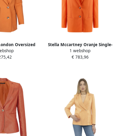
London Oversized
Stella Mccartney Oranje Single-
ebshop
1 webshop
ed Blazer Orange
Breasted Blazer Orange Dames
275,42
€ 783,96
ames