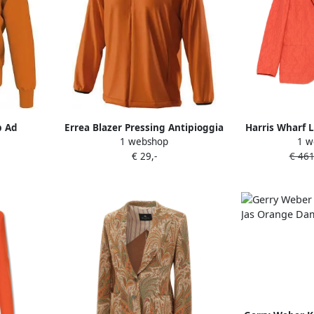
b Ad
Errea Blazer Pressing Antipioggia
Harris Wharf 
1 webshop
1 w
Ad
gekreukte sc
€ 29,-
€ 461
O