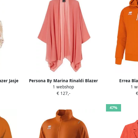
azer Jasje
Persona By Marina Rinaldi Blazer
Errea Bl
1 webshop
1 w
13191191
€ 127,-
€
47%