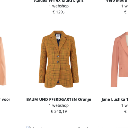
Adidas Terrex Multi Light
Vero Moda 
1 webshop
1 w
Donsjack met Capuchon
€ 129,-
€
r voor
BAUM UND PFERDGARTEN Oranje
Jane Lushka T
1 webshop
1 w
Dames
Geruite Blazer Orange Dames
Blazer | Abri
€ 340,19
€