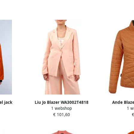
el jack
Liu Jo Blazer WA3002T4818
Ande Blaze
1 webshop
1 w
UM Met
€ 101,60
€
puchon