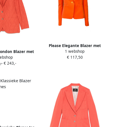
Please Elegante Blazer met
1 webshop
London Blazer met
Tijdloze Details Orange Dames
ebshop
€ 117,50
houdervullingen
,-
€ 243,-
ranje