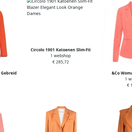
Circolo 1901 Katoenen Slim-Fit
1 webshop
Blazer Elegant Look Orange
€ 285,72
Dames
 Gebreid
&Co Woma
1 w
 Dames
ruitpatroo
€ 