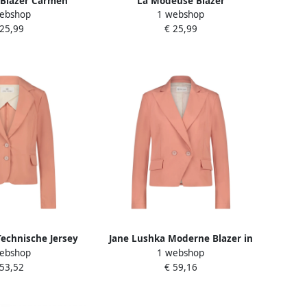
Blazer Carmen
La Modeuse Blazer
ebshop
1 webshop
72079_P169339
 25,99
€ 25,99
echnische Jersey
Jane Lushka Moderne Blazer in
ebshop
1 webshop
koos Orange Dames
Technisch Jersey Orange Dames
 53,52
€ 59,16