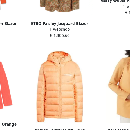
Gerry Weber Kl
1 w
Oran
€ 
en Blazer
ETRO Paisley Jacquard Blazer
1 webshop
 Dames
Oranje Orange Dames
€ 1.306,60
s Orange