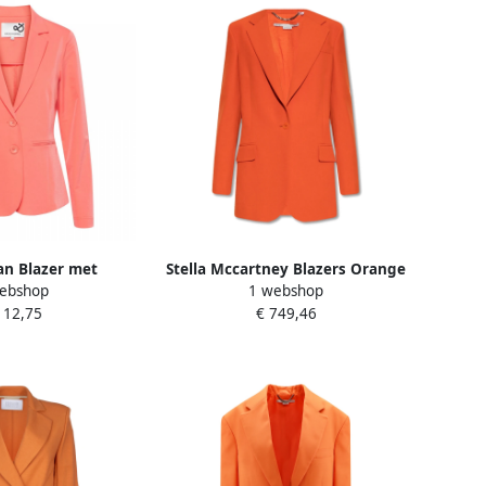
n Blazer met
Stella Mccartney Blazers Orange
ebshop
1 webshop
n Orange Dames
Dames
112,75
€ 749,46