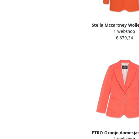
Stella Mccartney Woll
1 webshop
met Zakken Orange
€ 679,34
ETRO Oranje damesja