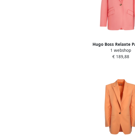
Hugo Boss Relaxte 
1 webshop
Linnen Twill Jas Jope
€ 189,88
Dames