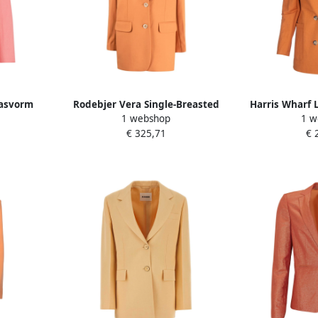
Pasvorm
Rodebjer Vera Single-Breasted
Harris Wharf 
1 webshop
1 w
ta Pink
Blazer Orange Dames
Double-Breast
€ 325,71
€ 
D