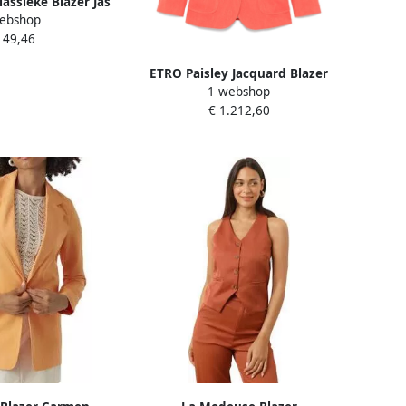
assieke Blazer Jas
ebshop
ge Dames
149,46
ETRO Paisley Jacquard Blazer
1 webshop
Oranje Orange Dames
€ 1.212,60