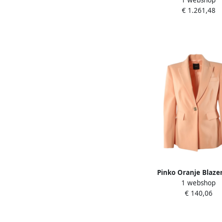
1 webshop
Dames
€ 1.261,48
Pinko Oranje Blaze
1 webshop
Vrouwen Orange 
€ 140,06