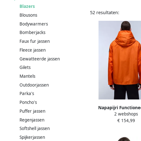
Blazers
52 resultaten:
Blousons
Bodywarmers
Bomberjacks
Faux fur jassen
Fleece jassen
Gewatteerde jassen
Gilets
Mantels
Outdoorjassen
Parka's
Poncho's
Napapijri Functione
Puffer jassen
2 webshops
RAINFOREST NEXT S
Regenjassen
€ 154,99
ronde hals met ca
Softshell jassen
Spijkerjassen