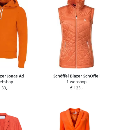
azer Jonas Ad
Schöffel Blazer SchÖffel
ebshop
1 webshop
133325310
 39,-
€ 123,-