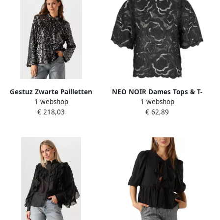
Gestuz Zwarte Pailletten
NEO NOIR Dames Tops & T-
1 webshop
1 webshop
Blouse voor Vrouwen Black
shirts Trisha Big Lace
€ 218,03
€ 62,89
Dames
Blouse Zwart