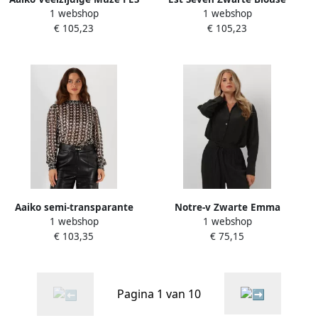
1 webshop
1 webshop
566 Blouse Black Dames
met Strass-steentjes Black
€ 105,23
€ 105,23
Dames
Aaiko semi-transparante
Notre-v Zwarte Emma
1 webshop
1 webshop
top met all over print ecru
Blouse Veelzijdige Stijl Black
€ 103,35
€ 75,15
zwart
Dames
Pagina 1 van 10