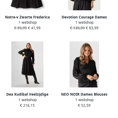
Notre-v Zwarte Frederica
Devotion Courage Dames
1 webshop
1 webshop
Blouse Veelzijdige Stijl Black
Blouse Zwart Black Dames
€ 59,99
€ 41,99
€ 139,99
€ 83,99
Dames
Dea Kudibal Veelzijdige
NEO NOIR Dames Blouses
1 webshop
1 webshop
Zwarte Kikka Blouse Black
Istana Heavy Sateen Blouse
€ 216,15
€ 52,59
Dames
Zwart