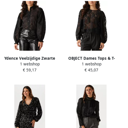
Ydence Veelzijdige Zwarte
OBJECT Dames Tops & T-
1 webshop
1 webshop
Blouse Maura Black Dames
shirts Objbeverly L s Lo Top
€ 59,17
€ 45,07
Zwart