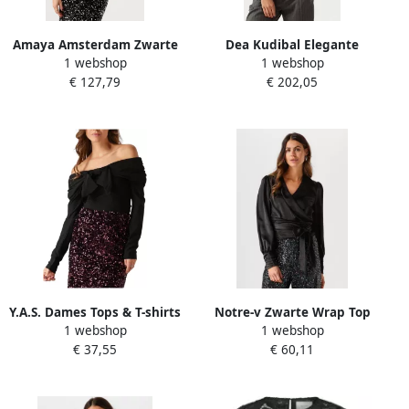
Amaya Amsterdam Zwarte
Dea Kudibal Elegante
1 webshop
1 webshop
Glitter Pailletten Blouse
Roberta Zwarte Blouse
€ 127,79
€ 202,05
Yara Top Black Dames
Black Dames
Y.A.S. Dames Tops & T-shirts
Notre-v Zwarte Wrap Top
1 webshop
1 webshop
Yasboras Ls Os Top Zwart
voor Vrouwen Black Dames
€ 37,55
€ 60,11