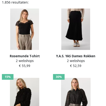
1.856 resultaten:
Rosemunde T-shirt
Y.A.S. YAS Dames Rokken
2 webshops
2 webshops
elastische vintage-kanten
Yasceline Hw Midi Skirt S.
€ 55,99
€ 52,59
rand korte mouw golvende
Zwart
zoom zijdemix
15%
30%