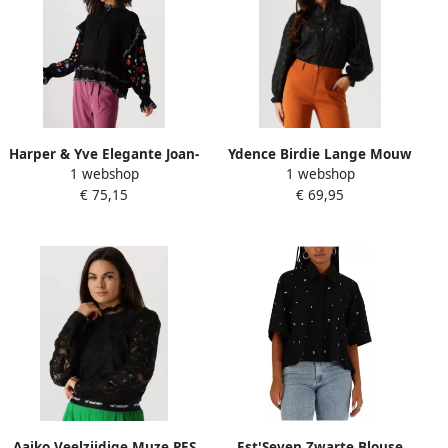
Harper & Yve Elegante Joan-
Ydence Birdie Lange Mouw
1 webshop
1 webshop
Ls Zwarte Blouse Black
Blouse Black Dames
€ 75,15
€ 69,95
Dames
Aaiko Veelzijdige Muze PES
Est'Seven Zwarte Blouse