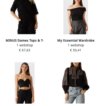
MINUS Dames Tops & T-
My Essential Wardrobe
1 webshop
1 webshop
shirts Msmaica High Neck
Elegante One-Shoulder
€ 67,63
€ 50,41
Blouse Zwart
Zwarte Top Blouse Black
Dames