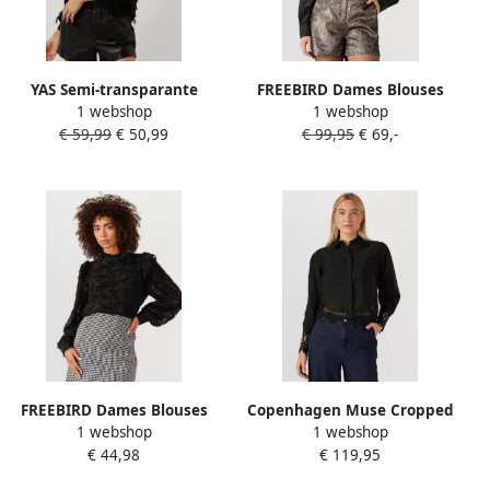
YAS Semi-transparante
FREEBIRD Dames Blouses
1 webshop
1 webshop
blouse met franjes model
Kendall Zwart
€ 59,99
€ 50,99
€ 99,95
€ 69,-
'DIO'
FREEBIRD Dames Blouses
Copenhagen Muse Cropped
1 webshop
1 webshop
Bambie Zwart
blouse met kanten details
€ 44,98
€ 119,95
Molly zwart