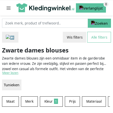
Wis filters
Alle filters
Zwarte dames blouses
Zwarte dames blouses zijn een onmisbaar item in de garderobe
van iedere vrouw. Ze zijn veelzijdig, stijlvol en passen perfect bij
zowel een casual als formele outfit. Het vinden van de perfecte
Meer lezen
zwarte blouse kan echter een hele uitdaging zijn. Gelukkig zijn wij er
om je te helpen bij het vergelijken van de beste zwarte dames
Tunieken
blouses op de markt, zodat jij zonder zorgen en gedoe de perfecte
blouse kunt vinden die bij je past.
Maat
Merk
Kleur
1
Prijs
Materiaal