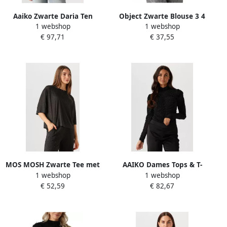
Aaiko Zwarte Daria Ten
Object Zwarte Blouse 3 4
1 webshop
1 webshop
Blouse Black Dames
Mouw Elegant Top Black
€ 97,71
€ 37,55
Dames
MOS MOSH Zwarte Tee met
AAIKO Dames Tops & T-
1 webshop
1 webshop
halve mouwen en ronde
shirts Jody Pa 113 Zwart
€ 52,59
€ 82,67
hals Black Dames