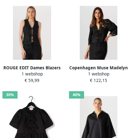
ROUGE EDIT Dames Blazers
Copenhagen Muse Madelyn
1 webshop
1 webshop
Rousummer Waistcoat
Blouse met lange mouwen
€ 59,99
€ 122,15
Zwart
Black Dames
30%
40%