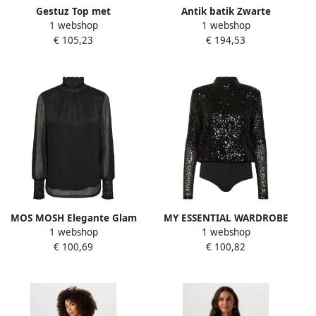
Gestuz Top met
Antik batik Zwarte
1 webshop
1 webshop
hartvormige hals en viscose
Geborduurde Svetlana
€ 105,23
€ 194,53
model 'Caylina'
Blouse Black Dames
MOS MOSH Elegante Glam
MY ESSENTIAL WARDROBE
1 webshop
1 webshop
Lange Mouw Blouse Zwart
Dames Tops & T-shirts
€ 100,69
€ 100,82
Black Dames
Fallonmw Bodystocking
Blouse Zwart