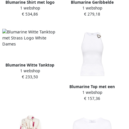
Blumarine Shirt met logo
Blumarine Geribbelde
1 webshop
1 webshop
White Dames
Tanktop White Dames
€ 534,86
€ 279,18
Blumarine Witte Tanktop
1 webshop
met Strass Logo White
€ 233,50
Dames
Blumarine Top met een
1 webshop
hartvormige applicatie
€ 157,36
White Dames