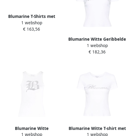
Blumarine T-Shirts met
1 webshop
Ruches White Dames
€ 163,56
Blumarine Witte Geribbelde
1 webshop
T-shirt met Strass Logo
€ 182,36
White Dames
Blumarine Witte
Blumarine Witte T-shirt met
1 webshop
1 webshop
Ribgebreide Tanktop met
Rhinestone Logo White