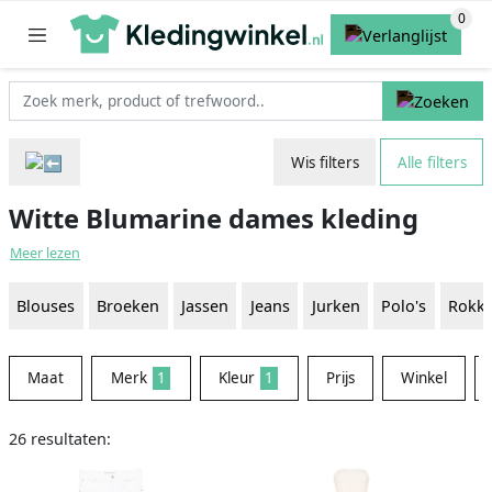
Wis filters
Alle filters
Witte Blumarine dames kleding
Meer lezen
Blouses
Broeken
Jassen
Jeans
Jurken
Polo's
Rokk
Maat
Merk
1
Kleur
1
Prijs
Winkel
26 resultaten: