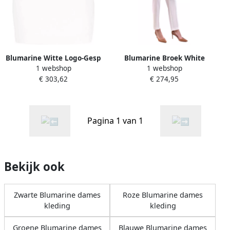
Blumarine Witte Logo-Gesp
Blumarine Broek White
1 webshop
1 webshop
Rok White Dames
Dames
€ 303,62
€ 274,95
Pagina 1 van 1
Bekijk ook
Zwarte Blumarine dames
Roze Blumarine dames
kleding
kleding
Groene Blumarine dames
Blauwe Blumarine dames