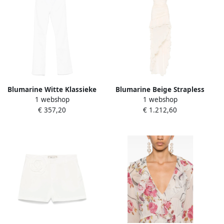
Blumarine Witte Klassieke
Blumarine Beige Strapless
1 webshop
1 webshop
Vijf-Pocket Jeans White
Jurk met Split White Dames
€ 357,20
€ 1.212,60
Dames