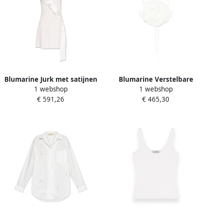
Blumarine Jurk met satijnen
Blumarine Verstelbare
1 webshop
1 webshop
ceintuur White Dames
Spaghettibandjes Top White
€ 591,26
€ 465,30
Dames