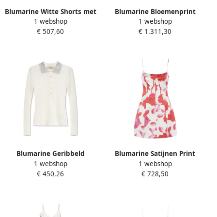
Blumarine Witte Shorts met
Blumarine Bloemenprint
1 webshop
1 webshop
Knopen en Zakken White
lange jurk met V-hals White
€ 507,60
€ 1.311,30
Dames
Dames
Blumarine Geribbeld
Blumarine Satijnen Print
1 webshop
1 webshop
poloshirt met glinsterende
Jurk White Dames
€ 450,26
€ 728,50
pailletten White Dames