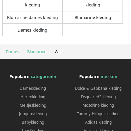
kleding
kleding
Blumarine dames kleding
Blumarine kleding
Dames kleding
Dames
Blumarine
Wit
Populaire
categorieën
Populaire
merken
Dameskleding
Dolce & Gabbana kleding
Herenkleding
Dsquared2 kleding
Meisjeskleding
Moschino kleding
Jongenskleding
Tommy Hilfiger kleding
Babykleding
Adidas kleding
Sportkleding
Versace kleding