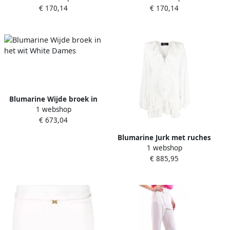
€ 170,14
€ 170,14
Strass-Logo White Dames
Dames
Blumarine Wijde broek in
1 webshop
het wit White Dames
€ 673,04
Blumarine Jurk met ruches
1 webshop
White Dames
€ 885,95