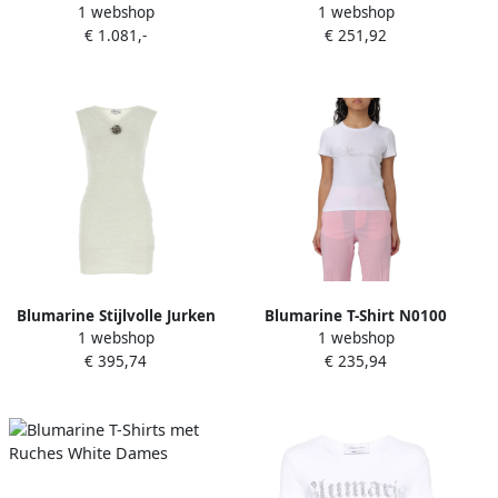
1 webshop
1 webshop
White Dames
en Polos White Dames
€ 1.081,-
€ 251,92
Blumarine Stijlvolle Jurken
Blumarine T-Shirt N0100
1 webshop
1 webshop
White Dames
Stijlvolle Casual Tee White
€ 395,74
€ 235,94
Dames