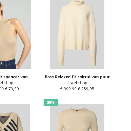
fit spencer van
Boss Relaxed fit coltrui van puur
ebshop
1 webshop
 scheerwol model
kasjmier model 'FALONSO'
99
€ 79,99
€ 399,99
€ 259,95
GHERITA'
20%