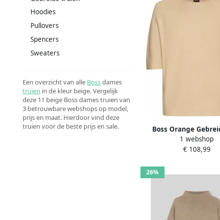
Hoodies
Pullovers
Spencers
Sweaters
Een overzicht van alle
Boss
dames
truien
in de kleur beige. Vergelijk
deze 11 beige Boss dames truien van
3 betrouwbare webshops op model,
prijs en maat. Hierdoor vind deze
truien voor de beste prijs en sale.
Boss Orange Gebreid
1 webshop
Flambers Premium D
€ 108,99
met boss logo-charme 
look
26%