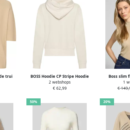
e trui
BOSS Hoodie CP Stripe Hoodie
Boss slim 
2 webshops
1 w
amesmode
met contrastkleurige koord
lyocellmix en
€ 62,99
€ 149,
3d brei-
'FAR
50%
20%