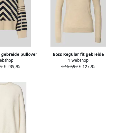
 gebreide pullover
Boss Regular fit gebreide
ebshop
1 webshop
van scheerwol en
pullover van pure scheerwol
99
€ 239,95
€ 159,99
€ 127,95
odel 'FUDALI'
model 'FERPINA'