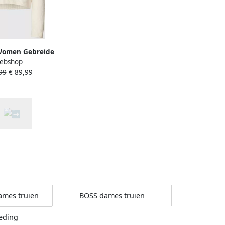
Women Gebreide
ebshop
ronde hals model
99
€ 89,99
ebisan'
ames truien
BOSS dames truien
eding