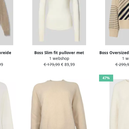
breide
Boss Slim fit pullover met
Boss Oversized
1 webshop
1 w
asjmier
turtleneck van zuivere scheerwol
van een mix 
99
€ 179,99
€ 89,99
€ 299,
A'
model 'FOLIORA'
kasjmier m
47%