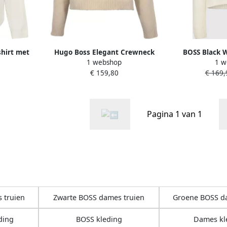
hirt met
Hugo Boss Elegant Crewneck
BOSS Black 
1 webshop
1 w
'OTTOMAN'
Sweater Febisan Ivory White
pullover met 
€ 159,80
€ 169,
Dames
'F
Pagina 1 van 1
 truien
Zwarte BOSS dames truien
Groene BOSS d
ding
BOSS kleding
Dames kl