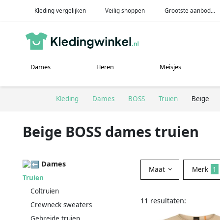
Kleding vergelijken
Veilig shoppen
Grootste aanbod...
Dames
Heren
Meisjes
Kleding
Dames
BOSS
Truien
Beige
Beige BOSS dames truien
Dames
Maat
Merk
1
Truien
Coltruien
11 resultaten:
Crewneck sweaters
Gebreide truien