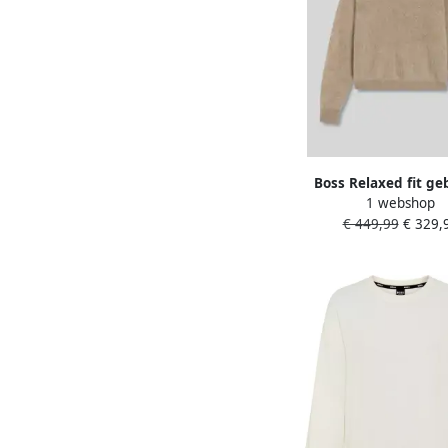
Boss Relaxed fit ge
1 webshop
pullover van puur k
€ 449,99
€ 329,
model 'FROVIN