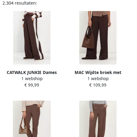
2.304 resultaten:
CATWALK JUNKIE Dames
MAC Wijdte broek met
1 webshop
1 webshop
Broeken Tracksuit Trousers
elastische band model
€ 99,99
€ 109,99
With Piping Bruin
'Coralie'