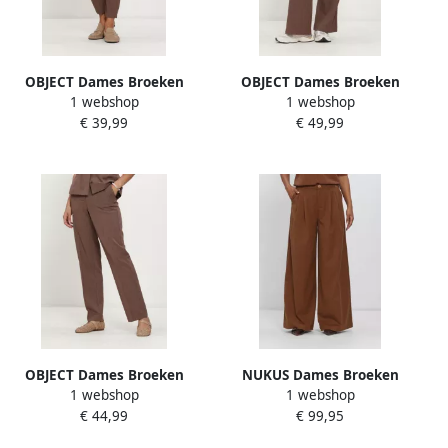
OBJECT Dames Broeken
OBJECT Dames Broeken
1 webshop
1 webshop
Objlisa Slim Pant Noos
Objlisa Wide Pant Bruin
€ 39,99
€ 49,99
Bruin
OBJECT Dames Broeken
NUKUS Dames Broeken
1 webshop
1 webshop
Objlisa Mw Straight Pant
Bodine Pants Bruin
€ 44,99
€ 99,95
Noos Bruin