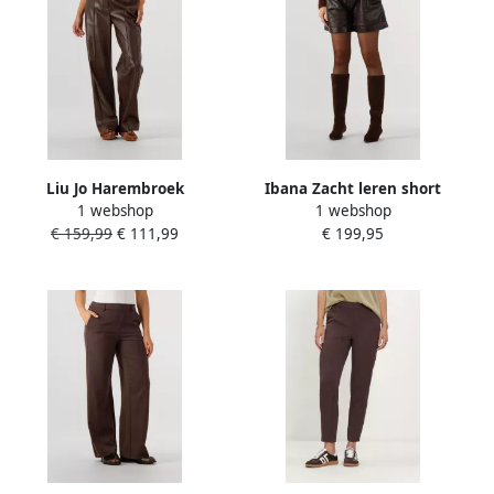
Liu Jo Harembroek
Ibana Zacht leren short
1 webshop
1 webshop
PANT.SPALMATO MF5069
Susie donkerbruin
€ 159,99
€ 111,99
€ 199,95
E0624