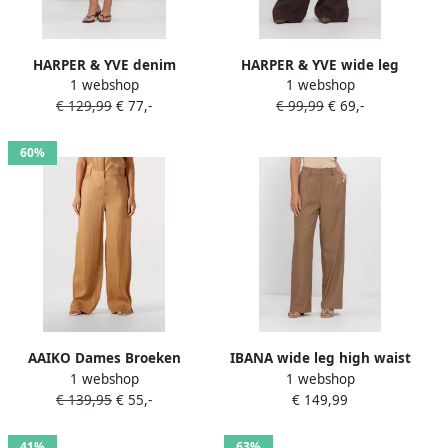
HARPER & YVE denim
HARPER & YVE wide leg
1 webshop
1 webshop
regular waist short met
regular waist broek bruin
€ 129,99
€ 77,-
€ 99,99
€ 69,-
dierenprint bruin
60%
AAIKO Dames Broeken
IBANA wide leg high waist
1 webshop
1 webshop
Cecilia Vis 355 Camel
broek met wol lichtbruin
€ 139,95
€ 55,-
€ 149,99
41%
63%