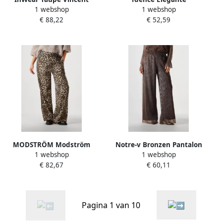
1 webshop
1 webshop
Broeken voor Vrouwen
Roestkleurige Pantalon
€ 88,22
€ 52,59
Beige Dames
Phoebe Red Dames
MODSTRÖM Modström
Notre-v Bronzen Pantalon
1 webshop
1 webshop
Dames Broeken Tipsymd
voor stijlvolle vrouwen
€ 82,67
€ 60,11
Print Pants Bruin
Brown Dames
Pagina 1 van 10