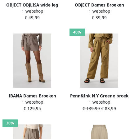
OBJECT OBJLISA wide leg
OBJECT Dames Broeken
1 webshop
1 webshop
regular waist pantalon
Objlisa Slim Pant Noos
€ 49,99
€ 39,99
donkerbruin
Bruin
40%
IBANA Dames Broeken
Penn&Ink N.Y Groene broek
1 webshop
1 webshop
Serena Short Camel
voor moderne vrouwen
€ 129,95
€ 139,99
€ 83,99
Brown Dames
30%