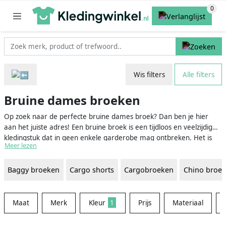
Wis filters
Alle filters
Bruine dames broeken
Op zoek naar de perfecte bruine dames broek? Dan ben je hier
aan het juiste adres! Een bruine broek is een tijdloos en veelzijdig
kledingstuk dat in geen enkele garderobe mag ontbreken. Het is
Meer lezen
zowel een stijlvolle als comfortabele keuze voor diverse
gelegenheden en eenvoudig te combineren met andere kleuren en
Baggy broeken
Cargo shorts
Cargobroeken
Chino broe
stijlen. Zo kun je een casual look creëren met een lichte blouse en
sneakers of juist voor een chique uitstraling gaan met een donkere
blazer en hoge hakken. Bovendien staat de kleur bruin iedereen
goed en doet het wonderen voor je figuur. Kortom, met een bruine
Maat
Merk
Kleur
1
Prijs
Materiaal
dames broek zit je altijd goed!