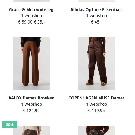
Grace & Mila wide leg
Adidas Optimé Essentials
1 webshop
1 webshop
regular waist broek
Lange Legging met Zakje
€ 59,90
€ 35,-
€ 45,-
donkerbruin
AAIKO Dames Broeken
COPENHAGEN MUSE Dames
1 webshop
1 webshop
Chantalle R Pes 345 Bruin
Broeken Cmshine-pants
€ 124,99
€ 119,95
Bruin
30%