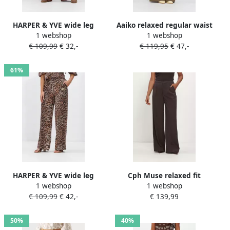
HARPER & YVE wide leg
Aaiko relaxed regular waist
1 webshop
1 webshop
high waist broek bruin
casual broek bruin
€ 109,99
€ 32,-
€ 119,95
€ 47,-
61%
HARPER & YVE wide leg
Cph Muse relaxed fit
1 webshop
1 webshop
high waist broek met
pantalon met viscose model
€ 109,99
€ 42,-
€ 139,99
dierenprint bruin
'TAILOR'
50%
40%