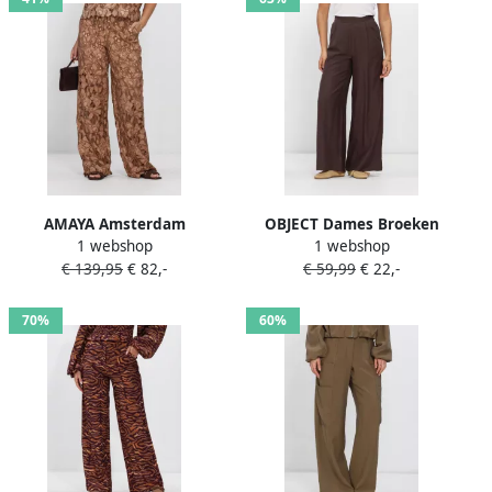
AMAYA Amsterdam
OBJECT Dames Broeken
1 webshop
1 webshop
high waist gebloemde
Objisla Yui Hw Wide Pants
€ 139,95
€ 82,-
€ 59,99
€ 22,-
broek broderie bruin
Bruin
70%
60%