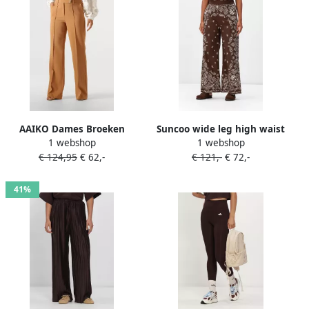
AAIKO Dames Broeken
Suncoo wide leg high waist
1 webshop
1 webshop
Chantalle R Pes 345 Camel
broek met paisley print
€ 124,95
€ 62,-
€ 121,-
€ 72,-
bruin
41%