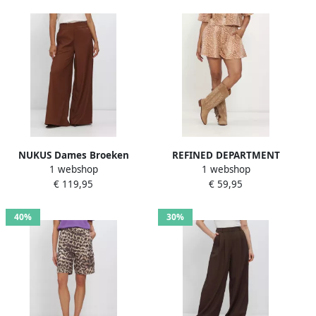
NUKUS Dames Broeken
REFINED DEPARTMENT
1 webshop
1 webshop
Lieve Pants Bruin
Dames Broeken Ladies
€ 119,95
€ 59,95
Woven A-line Wide Bambi
Shorts Cindy Bruin
40%
30%