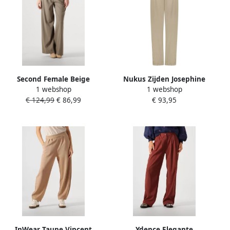
Second Female Beige
Nukus Zijden Josephine
1 webshop
1 webshop
Carlane Broeken Dames
Broek in Bruin Brown
€ 124,99
€ 86,99
€ 93,95
Broeken Second Dames
Dames
Brown Dames
InWear Taupe Vincent
Ydence Elegante