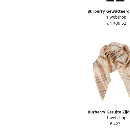
Burberry Gewatteerd
1 webshop
Outerwear Jas Beig
€ 1.439,52
Burberry Geruite Zijd
1 webshop
Beige Dames
€ 423,-