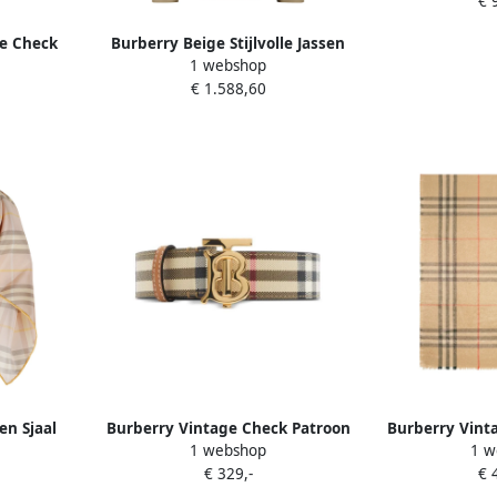
€ 
e Check
Burberry Beige Stijlvolle Jassen
1 webshop
e Dames
Beige Dames
€ 1.588,60
en Sjaal
Burberry Vintage Check Patroon
Burberry Vint
1 webshop
1 w
Leren Riem Beige Dames
Omslag Sja
€ 329,-
€ 