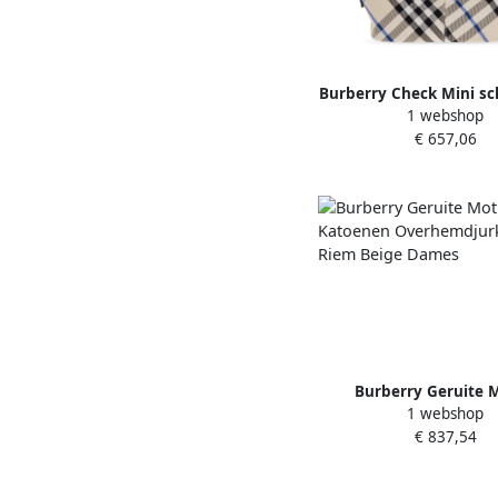
Burberry Check Mini s
1 webshop
Beige Dames
€ 657,06
Burberry Geruite M
1 webshop
Katoenen Overhemdj
€ 837,54
Riem Beige Dam