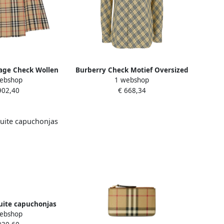
age Check Wollen
Burberry Check Motief Oversized
ebshop
1 webshop
ige Dames
Beige Shirt Beige Dames
902,40
€ 668,34
uite capuchonjas
ebshop
e Dames