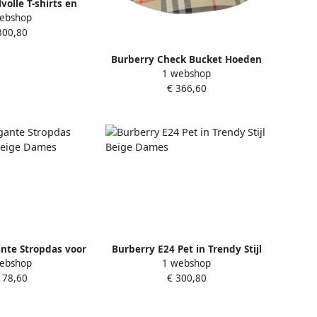
lvolle T-shirts en
ebshop
eige Dames
300,80
Burberry Check Bucket Hoeden
1 webshop
Beige Dames
€ 366,60
nte Stropdas voor
Burberry E24 Pet in Trendy Stijl
ebshop
1 webshop
Beige Dames
Beige Dames
178,60
€ 300,80