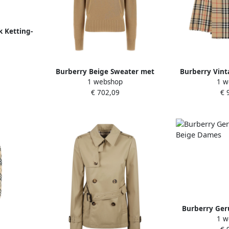
 Ketting-
ge Dames
Burberry Beige Sweater met
Burberry Vint
1 webshop
1 w
Ruiter Motief Beige Dames
Rok Be
€ 702,09
€ 
Burberry Ger
1 w
Beig