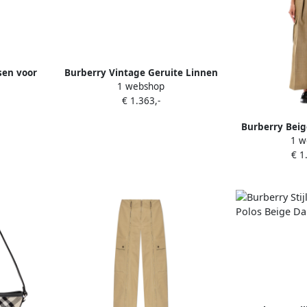
ssen voor
Burberry Vintage Geruite Linnen
1 webshop
e Dames
Broek Beige Dames
€ 1.363,-
Burberry Beig
1 w
Broek B
€ 1