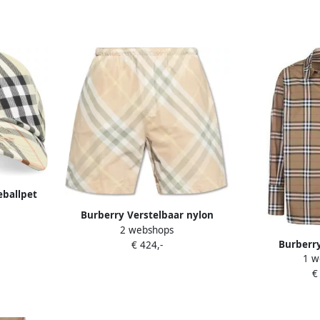
eballpet
ge
Burberry Verstelbaar nylon
2 webshops
badpak met contrasterend logo
Burberr
€ 424,-
Beige
1 w
€