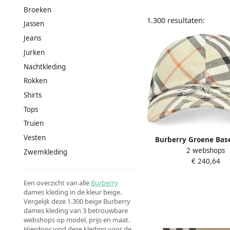
Broeken
1.300 resultaten:
Jassen
Jeans
Jurken
Nachtkleding
Rokken
Shirts
Tops
Truien
Vesten
Burberry Groene Bas
2 webshops
Accessoires Bei
Zwemkleding
€ 240,64
Een overzicht van alle
Burberry
dames kleding in de kleur beige.
Vergelijk deze 1.300 beige Burberry
dames kleding van 3 betrouwbare
webshops op model, prijs en maat.
Hierdoor vind deze kleding voor de