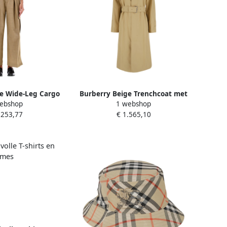
e Wide-Leg Cargo
Burberry Beige Trenchcoat met
ebshop
1 webshop
eige Dames
bijpassende riem Beige Dames
.253,77
€ 1.565,10