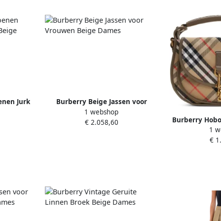
enen Jurk
Burberry Beige Jassen voor
1 webshop
ge Dames
Vrouwen Beige Dames
Burberry Hobo 
€ 2.058,60
1 w
Messenger Cro
€ 1
Bei 