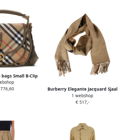
bags Small B-Clip
ebshop
ssbody Synthetic
.776,60
in beige
Burberry Elegante Jacquard Sjaal
1 webshop
Collectie Beige Dames
€ 517,-