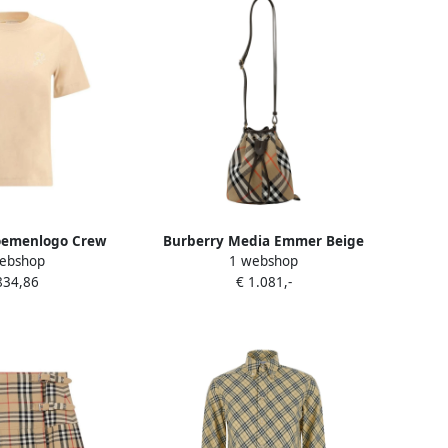
oemenlogo Crew
Burberry Media Emmer Beige
ebshop
1 webshop
rt Beige Dames
Dames
834,86
€ 1.081,-