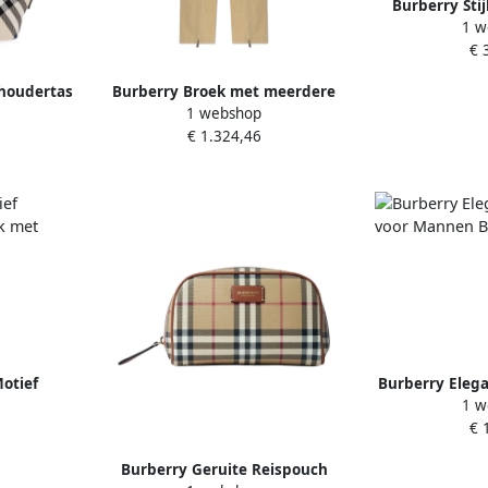
Burberry Stij
1 w
Polos B
€ 
choudertas
Burberry Broek met meerdere
1 webshop
ritsen Beige Dames
€ 1.324,46
otief
Burberry Elega
1 w
urk met
Mannen 
€ 
es
Burberry Geruite Reispouch