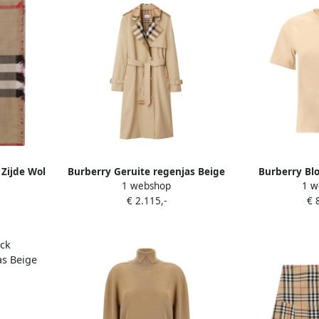
 Zijde Wol
Burberry Geruite regenjas Beige
Burberry Bl
1 webshop
1 w
es
Dames
Neck T-shi
€ 2.115,-
€ 