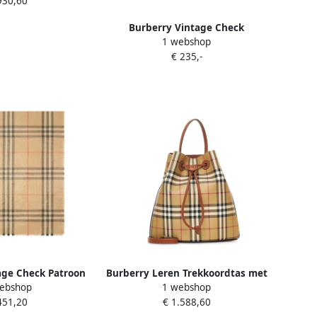
930,60
Burberry Vintage Check
1 webshop
Sleutelhanger Beige Dames
€ 235,-
age Check Patroon
Burberry Leren Trekkoordtas met
ebshop
1 webshop
al Beige Dames
Schildvormige Stopper Beige
451,20
€ 1.588,60
Dames