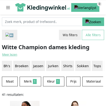
Wis filters
Alle filters
Witte Champion dames kleding
Meer lezen
Bh's
Broeken
Jassen
Jurken
Shirts
Sokken
Tops
Maat
Merk
1
Kleur
1
Prijs
Materiaal
41 resultaten: