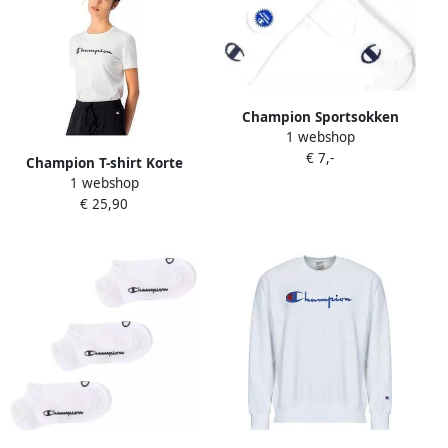
Champion Sportsokken
1 webshop
€ 7,-
Champion T-shirt Korte
1 webshop
Mouw T-shirt Logo Big
€ 25,90
Script