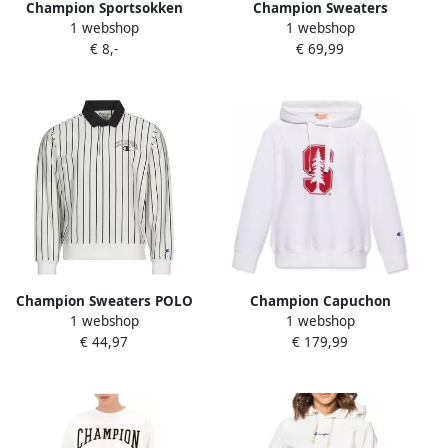
Champion Sportsokken
Champion Sweaters
1 webshop
1 webshop
CREWNECK SWEATSHIRT
€ 8,-
€ 69,99
Champion Sweaters POLO
Champion Capuchon
1 webshop
1 webshop
sweaters
€ 44,97
€ 179,99
115110WW001WHT