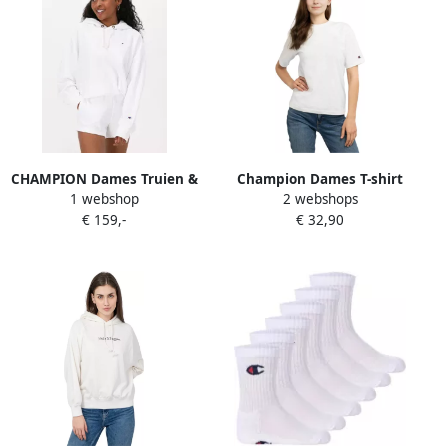
CHAMPION Dames Truien &
Champion Dames T-shirt
1 webshop
2 webshops
Vesten Hooded Sweatshirt
Oversized Model 116692
€ 159,-
€ 32,90
Dms Plain Wit
White Dames