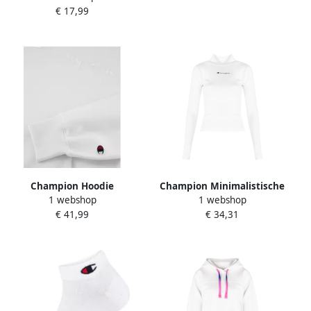
€ 17,99
Champion Hoodie
Champion Minimalistische
1 webshop
1 webshop
Stijl Golf Hals Coltrui White
€ 41,99
€ 34,31
Dames