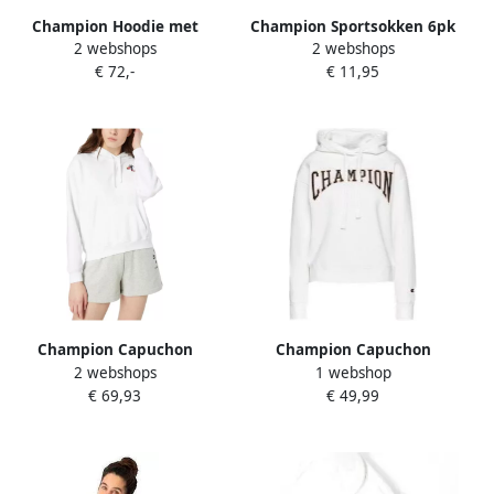
Champion Hoodie met
Champion Sportsokken 6pk
2 webshops
2 webshops
'make it happen'
Crew Socks (set 6 paar)
€ 72,-
€ 11,95
borduurwerk White Dames
Champion Capuchon
Champion Capuchon
2 webshops
1 webshop
sweaters 115038 WW001
sweaters Hooded
€ 69,93
€ 49,99
Sweatshirt