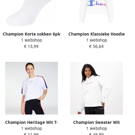
Champion Korte sokken 6pk
Champion Klassieke Hoodie
1 webshop
1 webshop
Quarter Socks (set 6 paar)
White Dames
€ 13,99
€ 56,64
Champion Heritage Wit T-
Champion Sweater Wit
1 webshop
1 webshop
shirt Dames
Sweater met Capuchon
€ 11,99
€ 49,99