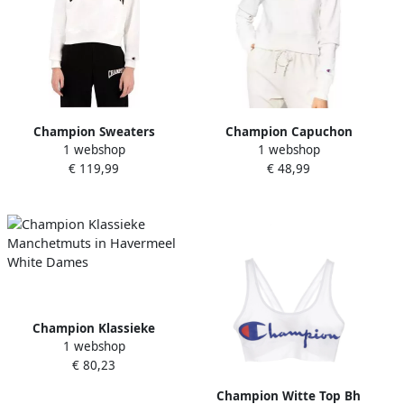
Champion Sweaters
Champion Capuchon
1 webshop
1 webshop
Collegiate Logo Blend
sweaters Reverse
€ 119,99
€ 48,99
Cropped
Champion Klassieke
1 webshop
Manchetmuts in Havermeel
€ 80,23
White Dames
Champion Witte Top Bh