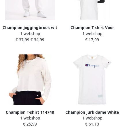
Champion joggingbroek wit
Champion T-shirt Voor
1 webshop
1 webshop
dames
meisjes voor kinderen (set
€ 37,99
€ 34,99
€ 17,99
2-delig)
Champion T-shirt 114748
Champion jurk dame White
1 webshop
1 webshop
Dames
€ 25,99
€ 61,10