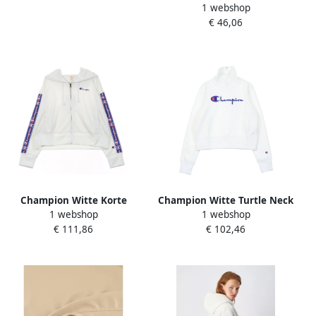
1 webshop
voor Vrouwen White Dames
€ 46,06
Champion Witte Korte
Champion Witte Turtle Neck
1 webshop
1 webshop
Hoodie voor Vrouwen White
Sweatshirt voor Vrouwen
€ 111,86
€ 102,46
Dames
White Dames