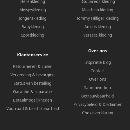
Herenkleding
Dsquared2 kleding
Meisjeskleding
Moschino kleding
Jongenskleding
Tommy Hilfiger kleding
Babykleding
Adidas kleding
Sportkleding
Versace kleding
Over ons
Klantenservice
Inspiratie blog
Retourneren & ruilen
Contact
Verzending & bezorging
Over ons
Status van bestelling
Samenwerken
Garantie & reparatie
Betrouwbaarheid
Betaalmogelijkheden
Privacybeleid
&
Disclaimer
Voorraad & beschikbaarheid
Cookieverklaring