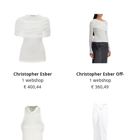
Dames
Christopher Esber
Christopher Esber Off-
1 webshop
1 webshop
Geribbelde Viscose Blouse
shoulder Sonora Top met
€ 400,44
€ 360,49
met Zijden Paneel White
Tule Paneel White Dames
Dames