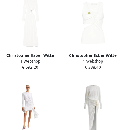
Christopher Esber Witte
Christopher Esber Witte
1 webshop
1 webshop
Geribbelde Jurk met
Asymmetrische Halsring
€ 592,20
€ 338,40
Steenversiering White
Top White Dames
Dames