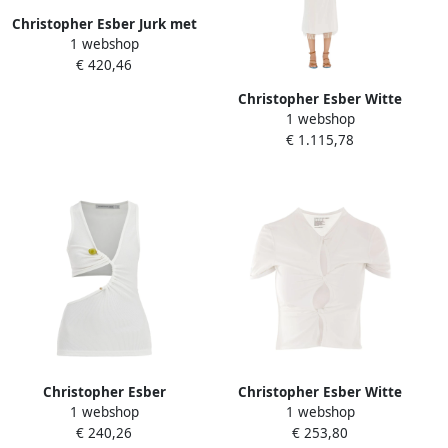
Christopher Esber Jurk met
1 webshop
uitsparingen en
€ 420,46
natuurstenen White Dames
Christopher Esber Witte
1 webshop
Franje Midi Jurk
€ 1.115,78
Kantafwerking White
Dames
Christopher Esber
Christopher Esber Witte
1 webshop
1 webshop
Stressverlichtende
Cropped Top met Voorste
€ 240,26
€ 253,80
Mouwloze Ribtop White
Knoop White Dames