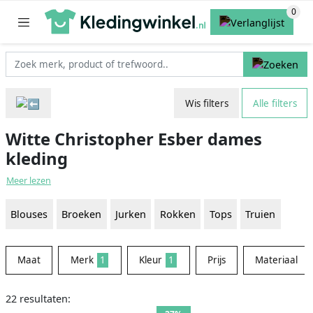
Wis filters
Alle filters
Witte Christopher Esber dames
kleding
Meer lezen
Blouses
Broeken
Jurken
Rokken
Tops
Truien
Maat
Merk
1
Kleur
1
Prijs
Materiaal
22 resultaten: