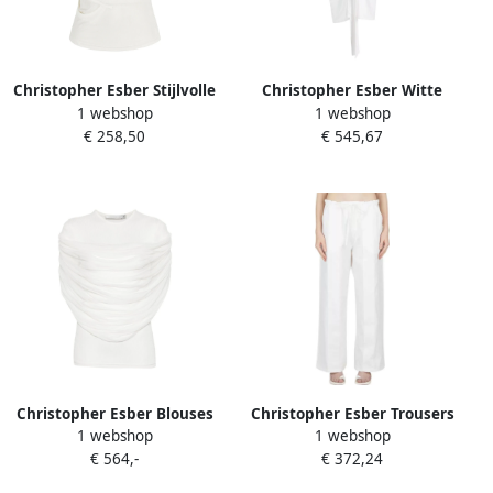
Christopher Esber Stijlvolle
Christopher Esber Witte
1 webshop
1 webshop
Fusion Frame Tanktop
Split Midi Rok White Dames
€ 258,50
€ 545,67
White Dames
Christopher Esber Blouses
Christopher Esber Trousers
1 webshop
1 webshop
White Dames
White Dames
€ 564,-
€ 372,24