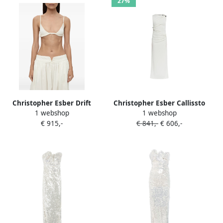
27%
Christopher Esber Drift
Christopher Esber Callissto
1 webshop
1 webshop
broek met toelopende
Trinity maxi-jurk Wit
€ 915,-
€ 841,-
€ 606,-
pijpen Wit