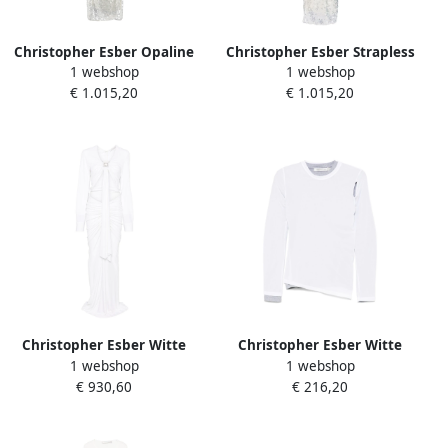
Christopher Esber Opaline
Christopher Esber Strapless
1 webshop
1 webshop
Sequin Versierde Minijurk
Pailletten Versierde Witte
€ 1.015,20
€ 1.015,20
White Dames
Jurk White Dames
Christopher Esber Witte
Christopher Esber Witte
1 webshop
1 webshop
Sweater met Ring Hardware
Gelaagde Crew Neck
€ 930,60
€ 216,20
Detailing White Dames
Sweater White Dames