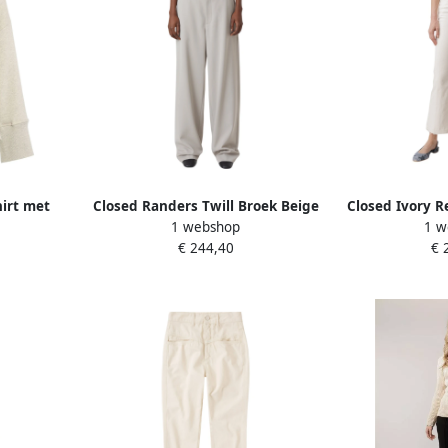
irt met
Closed Randers Twill Broek Beige
Closed Ivory R
1 webshop
1 w
Dames
Dames
Beig
€ 244,40
€ 