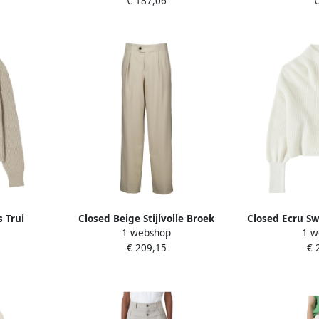
€ 187,06
€
 Trui
Closed Beige Stijlvolle Broek
Closed Ecru Sw
1 webshop
1 w
ge Dames
Beige Dames
22 Be
€ 209,15
€ 