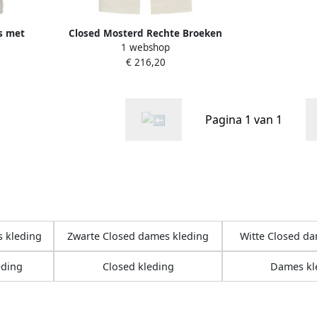
s met
Closed Mosterd Rechte Broeken
1 webshop
ssluiting
Beige Dames
€ 216,20
Pagina 1 van 1
 kleding
Zwarte Closed dames kleding
Witte Closed da
eding
Closed kleding
Dames kl