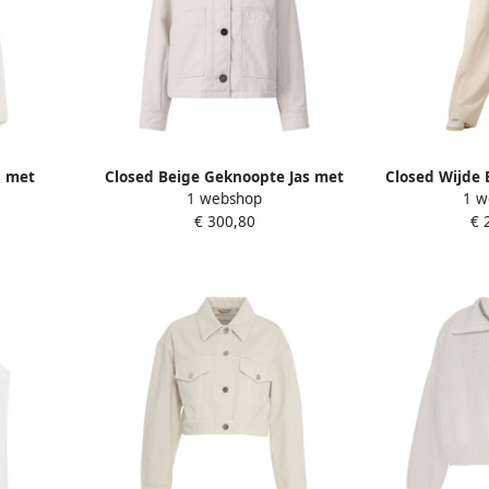
s met
Closed Beige Geknoopte Jas met
Closed Wijde 
1 webshop
1 w
e Dames
Zakken Beige Dames
Logo Borduur
€ 300,80
€ 