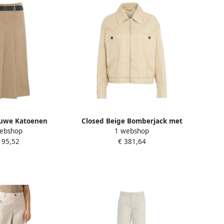
auwe Katoenen
Closed Beige Bomberjack met
ebshop
1 webshop
ui Beige Dames
Ritssluiting Beige Dames
195,52
€ 381,64