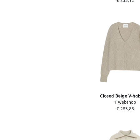
€ 233,12
Closed Beige V-hals
1 webshop
Fisherman's Rib Bei
€ 283,88