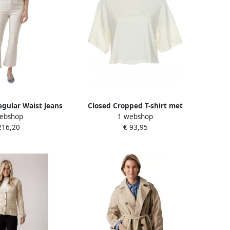
egular Waist Jeans
Closed Cropped T-shirt met
ebshop
1 webshop
e Dames
geribbelde halslijn Beige Dames
216,20
€ 93,95