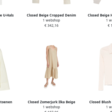
e U-Hals
Closed Beige Cropped Denim
Closed Beige H
1 webshop
1 w
es
Jacket met Stijlvolle Kraag Beige
D
€ 342,16
€ 
Dames
atoenen
Closed Zomerjurk Ilka Beige
Closed Blush
1 webshop
1 w
ge Dames
Dames
Sweater 