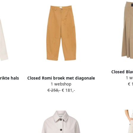
Closed Bl
1 w
rikte hals
Closed Romi broek met diagonale
Gebreide Tr
1 webshop
€ 
zakken Beige
€ 258,-
€ 181,-