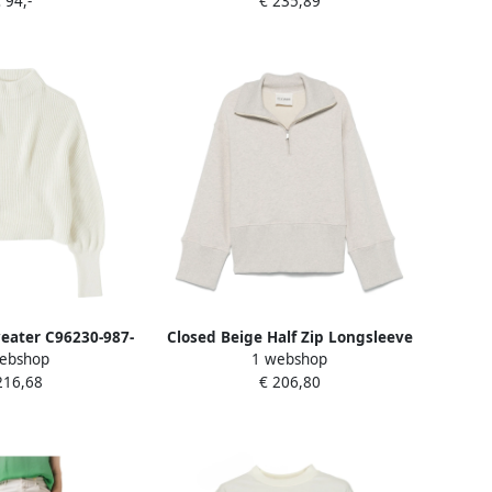
 94,-
€ 235,89
eater C96230-987-
Closed Beige Half Zip Longsleeve
ebshop
1 webshop
ige Dames
Beige Dames
216,68
€ 206,80