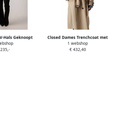
 V-Hals Geknoopt
Closed Dames Trenchcoat met
ebshop
1 webshop
 Beige Dames
Omkeerbare Kraag en Dubbele
 235,-
€ 432,40
Knoopsluiting Beige Dames