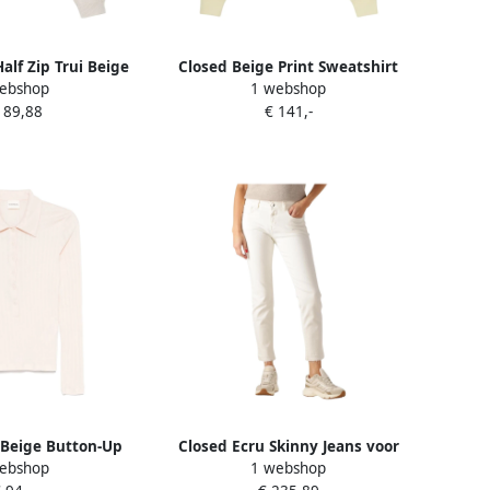
alf Zip Trui Beige
Closed Beige Print Sweatshirt
ebshop
1 webshop
ames
Zacht Katoen Casual Beige
189,88
€ 141,-
Dames
 Beige Button-Up
Closed Ecru Skinny Jeans voor
ebshop
1 webshop
Beige Dames
Dames Beige Dames