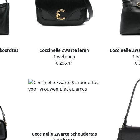
kkoordtas
Coccinelle Zwarte leren
Coccinelle Zw
1 webshop
1 w
n Black
crossbody tas met logo Black
riem B
€ 266,11
€ 
Dames
Coccinelle Zwarte Schoudertas