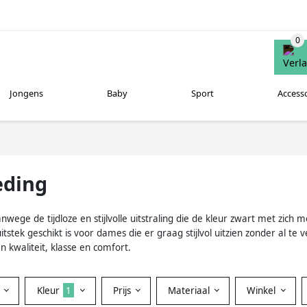
Jongens
Baby
Sport
Access
eding
wege de tijdloze en stijlvolle uitstraling die de kleur zwart met zich 
uitstek geschikt is voor dames die er graag stijlvol uitzien zonder al t
 kwaliteit, klasse en comfort.
Kleur
1
Prijs
Materiaal
Winkel