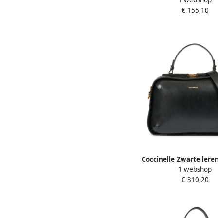
1 webshop
voor Vrouwen Black
€ 155,10
Coccinelle Zwarte lere
1 webshop
met ritssluiting Bla
€ 310,20