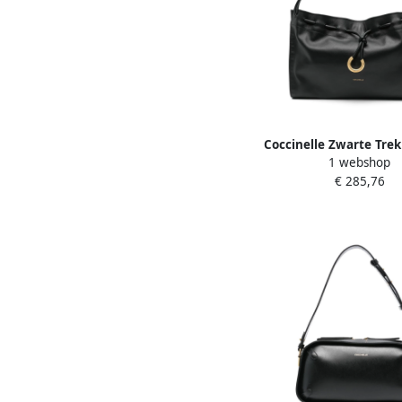
Coccinelle Zwarte Tre
1 webshop
met Bovenhandvatte
€ 285,76
Dames