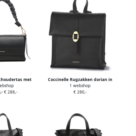
Schoudertas met
Coccinelle Rugzakken dorian in
ebshop
1 webshop
 detail Zwart
zwart
,-
€ 288,-
€ 280,-