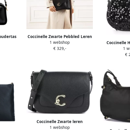
oudertas
Coccinelle Zwarte Pebbled Leren
1 webshop
ck Dames
Handtas Black Dames
Coccinelle 
€ 329,-
1 w
Leather "Magie
€ 
z
Coccinelle Zwarte leren
1 webshop
crossbody tas met voorvak Black