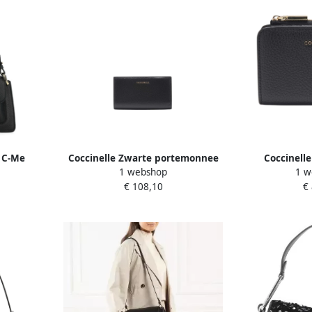
e C-Me
Coccinelle Zwarte portemonnee
Coccinell
1 webshop
1 w
k Dames
met knoopsluiting Black Dames
portemonnee
€ 108,10
€
D