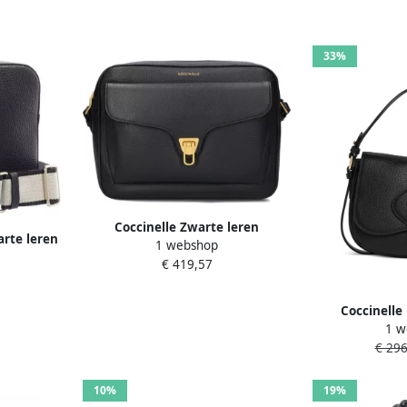
33%
Coccinelle Zwarte leren
arte leren
1 webshop
schoudertas met iconisch logo
asterende
€ 419,57
Black Dames
mes
Coccinelle
1 w
schoudertas
€ 296
Z
10%
19%