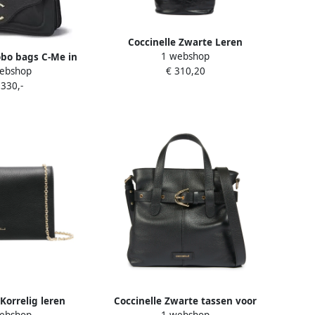
Coccinelle Zwarte Leren
1 webshop
obo bags C-Me in
Schouder Crossbody Tas Black
ebshop
€ 310,20
wart
Dames
 330,-
 Korrelig leren
Coccinelle Zwarte tassen voor