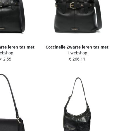
arte leren tas met
Coccinelle Zwarte leren tas met
ebshop
1 webshop
lack Dames
riem Black Dames
312,55
€ 266,11