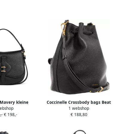
 Mavery kleine
Coccinelle Crossbody bags Beat
ebshop
1 webshop
 met gespdetail
Generatio in zwart
,-
€ 198,-
€ 188,80
wart