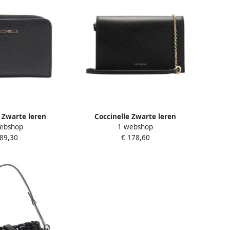
e Zwarte leren
Coccinelle Zwarte leren
ebshop
1 webshop
 met rits Black
schoudertas met ketting Black
 89,30
€ 178,60
ames
Dames