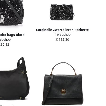
Coccinelle Zwarte leren Pochette
1 webshop
Hobo bags Black
met Pailletten Black Dames
ebshop
€ 112,80
" Shoulder Bag in
280,12
wart