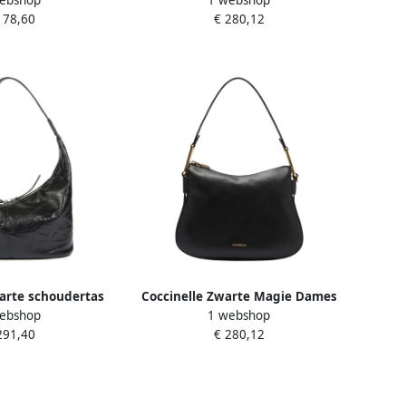
ebshop
1 webshop
dy tas met
een stijlvolle uitstraling Black
178,60
€ 280,12
ing Black Dames
Dames
arte schoudertas
Coccinelle Zwarte Magie Dames
ebshop
1 webshop
ting Black Dames
Leren Tas Black Dames
291,40
€ 280,12