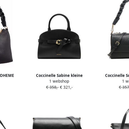
 BOHEME
Coccinelle Sabine kleine
Coccinelle 
1 webshop
1 w
13 03 01
geknoopte shopper Zwart
gevlochten
€ 358,-
€ 321,-
€ 357