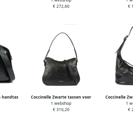
1 webshop
1 w
 Dames
schoudertas met iconische
crossbo
€ 272,60
€ 
sluiting Black Dames
magneetsluit
n handtas
Coccinelle Zwarte tassen voor
Coccinelle Zw
1 webshop
1 w
ck Dames
een stijlvolle uitstraling Black
met ritsslui
€ 310,20
€ 
Dames