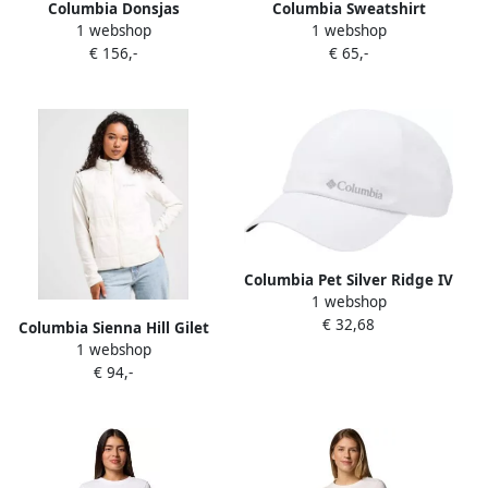
Columbia Donsjas
Columbia Sweatshirt
1 webshop
1 webshop
2103511278
SEQUOIA GROVE 1 2 ZIP
€ 156,-
€ 65,-
FLEECE (1-delig)
Columbia Pet Silver Ridge IV
1 webshop
Ball Cap
€ 32,68
Columbia Sienna Hill Gilet
1 webshop
White- Dames White
€ 94,-