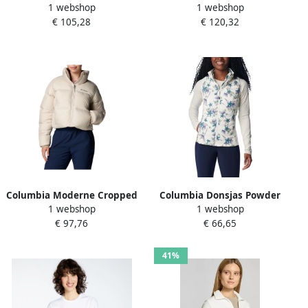
1 webshop
1 webshop
Ivoor White Dames
Ivoor Winterjas White
€ 105,28
€ 120,32
Dames
Columbia Moderne Cropped
Columbia Donsjas Powder
1 webshop
1 webshop
Pufferjas voor Vrouwen
Pass Vest
€ 97,76
€ 66,65
White Dames
41%