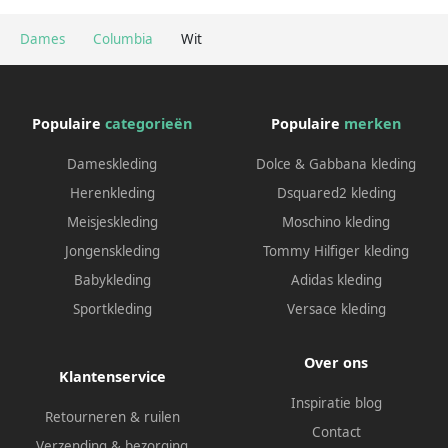
Dames
Columbia
Wit
Populaire
categorieën
Populaire
merken
Dameskleding
Dolce & Gabbana kleding
Herenkleding
Dsquared2 kleding
Meisjeskleding
Moschino kleding
Jongenskleding
Tommy Hilfiger kleding
Babykleding
Adidas kleding
Sportkleding
Versace kleding
Over ons
Klantenservice
Inspiratie blog
Retourneren & ruilen
Contact
Verzending & bezorging