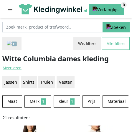
Wis filters
Alle filters
Witte Columbia dames kleding
Meer lezen
Jassen
Shirts
Truien
Vesten
Maat
Merk
1
Kleur
1
Prijs
Materiaal
21 resultaten: