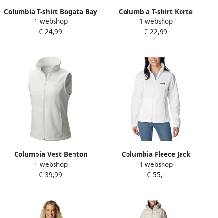
Columbia T-shirt Bogata Bay
Columbia T-shirt Korte
1 webshop
1 webshop
Tank
Mouw Ruby Springs
€ 24,99
€ 22,99
Graphic Fit
Columbia Vest Benton
Columbia Fleece Jack
1 webshop
1 webshop
Springs
Benton Springs
€ 39,99
€ 55,-