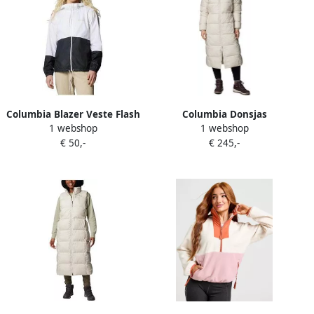
Columbia Blazer Veste Flash
Columbia Donsjas
1 webshop
1 webshop
Forward II Coupe Vent
2088451278
€ 50,-
€ 245,-
Femme