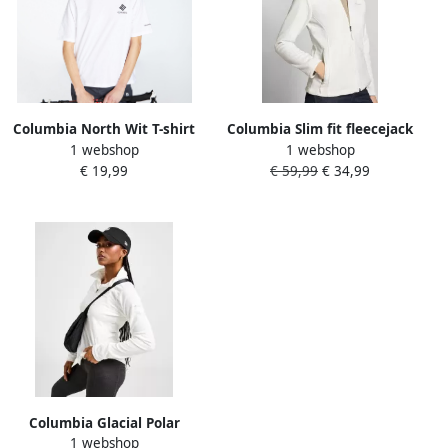
Columbia North Wit T-shirt
Columbia Slim fit fleecejack
1 webshop
1 webshop
Dames
met mouwzak model 'Fast
€ 19,99
€ 59,99
€ 34,99
Trek™ II'
Columbia Glacial Polar
1 webshop
Fleece 1 4 Zip Top Dames