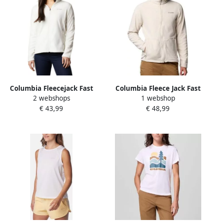
Columbia Fleecejack Fast
Columbia Fleece Jack Fast
2 webshops
1 webshop
Trek™ II Jacket
Trek Light
€ 43,99
€ 48,99