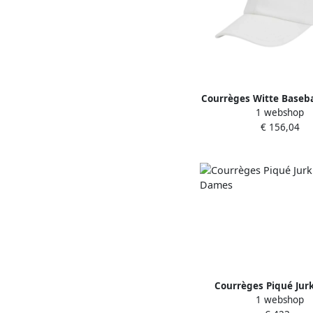
Courrèges Witte Baseba
1 webshop
Signature Logo Whit
€ 156,04
Courrèges Piqué Jur
1 webshop
Dames