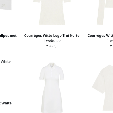
llpet met
Courrèges Witte Logo Trui Korte
Courrèges Witt
1 webshop
1 w
e Dames
Mouw White Dames
Whit
€ 423,-
€
k White