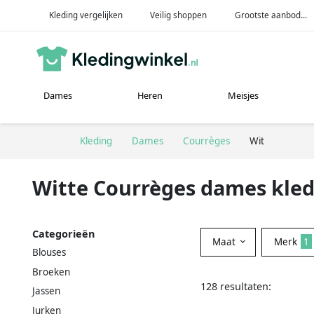
Kleding vergelijken
Veilig shoppen
Grootste aanbod...
Dames
Heren
Meisjes
Kleding
Dames
Courrèges
Wit
Witte Courrèges dames kle
Categorieën
Maat
Merk
1
Blouses
Broeken
128 resultaten:
Jassen
Jurken