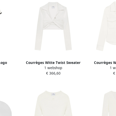
Logo
Courrèges Witte Twist Sweater
Courrèges W
1 webshop
1 w
eck Jurk
met Brede Revers White Dames
Zakken 
€ 366,60
€