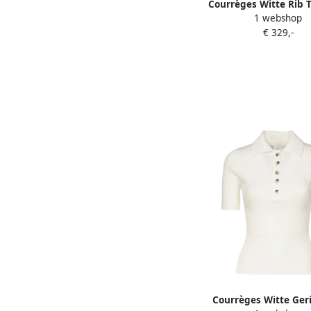
Courrèges Witte Rib 
1 webshop
Knoop Schouder Whit
€ 329,-
Courrèges Witte Ger