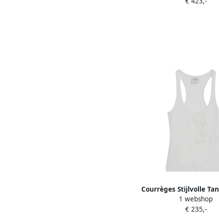
€ 423,-
Courrèges Stijlvolle Ta
1 webshop
Vrouwen White D
€ 235,-