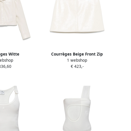
ges Witte
Courrèges Beige Front Zip
ebshop
1 webshop
iting Jas White
Volledige Voering Jas White
836,60
€ 423,-
ames
Dames