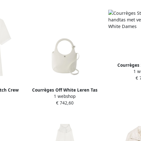
Courrèges S
1 w
handtas met 
€ 
Whit
atch Crew
Courrèges Off White Leren Tas
1 webshop
 Dames
White Dames
€ 742,60