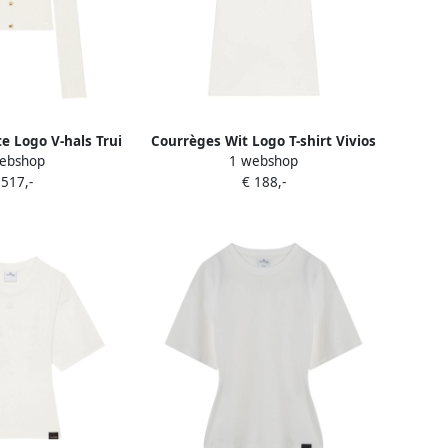
e Logo V-hals Trui
Courrèges Wit Logo T-shirt Vivios
ebshop
1 webshop
e Dames
Marino White Dames
 517,-
€ 188,-