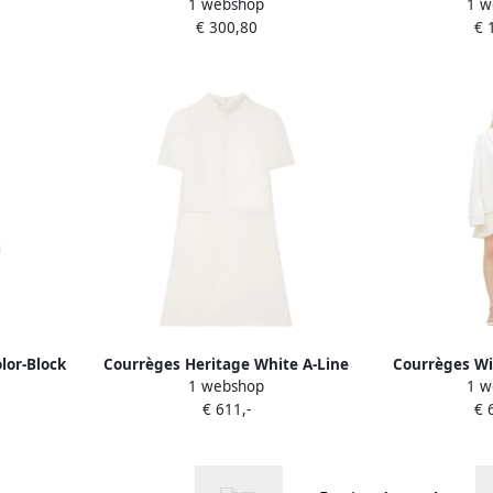
1 webshop
1 w
ite Dames
Mini Jurk White Dames
Katoenen T-s
€ 300,80
€ 
lor-Block
Courrèges Heritage White A-Line
Courrèges Wi
1 webshop
1 w
es
Korte Mouw Jurk White Dames
Sweatshir
€ 611,-
€ 