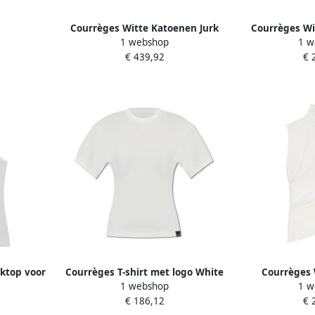
Courrèges Witte Katoenen Jurk
Courrèges Wi
1 webshop
1 w
voor Vrouwen White Dames
shirts en Po
€ 439,92
€ 
nktop voor
Courrèges T-shirt met logo White
Courrèges 
1 webshop
1 w
ames
Dames
Vrouwen 
€ 186,12
€ 