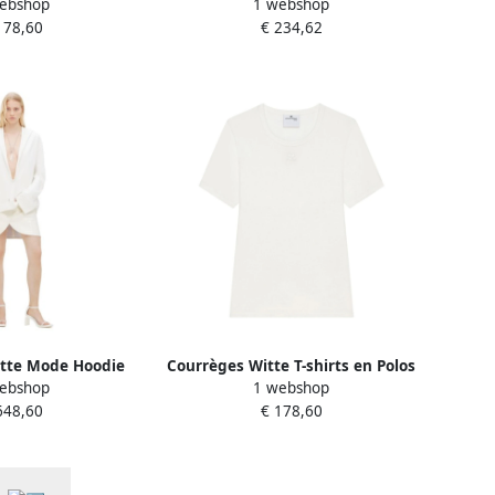
ebshop
1 webshop
hirt White Dames
Polos White Dames
178,60
€ 234,62
tte Mode Hoodie
Courrèges Witte T-shirts en Polos
ebshop
1 webshop
t White Dames
White Dames
648,60
€ 178,60