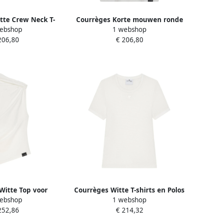
tte Crew Neck T-
Courrèges Korte mouwen ronde
ebshop
1 webshop
los White Dames
hals T-shirt White Dames
206,80
€ 206,80
Witte Top voor
Courrèges Witte T-shirts en Polos
ebshop
1 webshop
White Dames
White Dames
252,86
€ 214,32