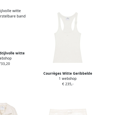
tijlvolle witte
ebshop
verstelbare band
733,20
e Dames
Courrèges Witte Geribbelde
1 webshop
Tanktop met AC Borduurwerk
€ 235,-
White Dames