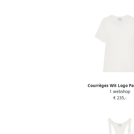
Courrèges Wit Logo P
1 webshop
Neck T-shirts White
€ 235,-