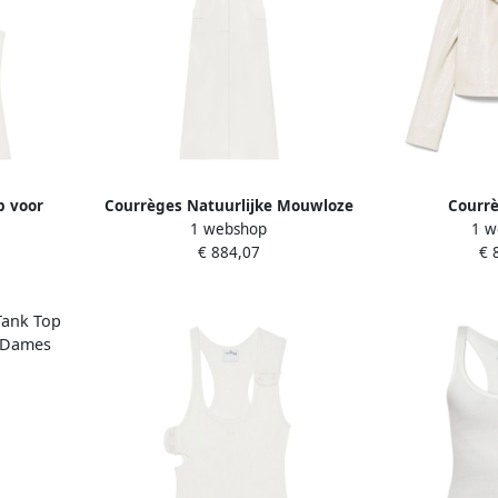
p voor
Courrèges Natuurlijke Mouwloze
Courrè
1 webshop
1 w
ames
Mock Neck Jurk White Dames
Drukknopslu
€ 884,07
€ 
D