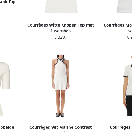
Tank Top
e Dames
Courrèges Witte Knopen Top met
Courrèges Mo
1 webshop
1 w
Logopatch White Dames
D
€ 329,-
€ 
ibbelde
Courrèges Wit Marine Contrast
Courrèges