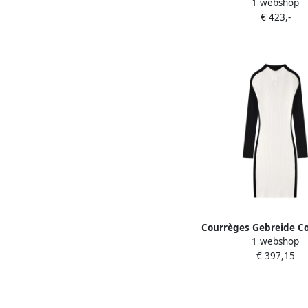
1 webshop
Gebreide Poloshirt Wh
€ 423,-
Courrèges Gebreide Co
1 webshop
Jurk White Dam
€ 397,15