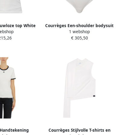
uwloze top White
Courrèges Een-shoulder bodysuit
ebshop
1 webshop
ames
White Dames
215,26
€ 305,50
 Handtekening
Courrèges Stijlvolle T-shirts en