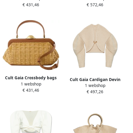
€ 431,46
€ 572,46
Cult Gaia Crossbody bags
Cult Gaia Cardigan Devin
1 webshop
Zuma Crossbody Synthetic
1 webshop
Beige Dames
€ 431,46
Neutral in beige
€ 497,26