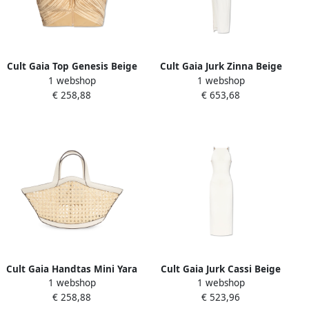
Cult Gaia Top Genesis Beige
Cult Gaia Jurk Zinna Beige
1 webshop
1 webshop
Dames
Dames
€ 258,88
€ 653,68
Cult Gaia Handtas Mini Yara
Cult Gaia Jurk Cassi Beige
1 webshop
1 webshop
Beige Dames
Dames
€ 258,88
€ 523,96