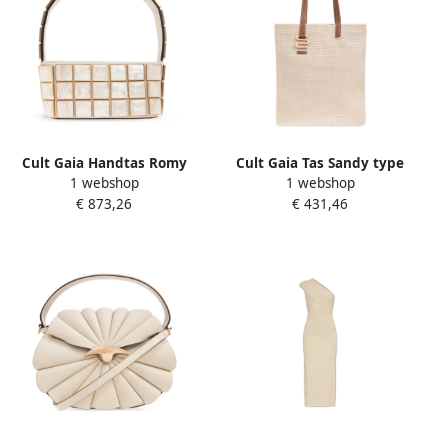
Cult Gaia Handtas Romy
Cult Gaia Tas Sandy type
1 webshop
1 webshop
Beige Dames
shopper Beige Dames
€ 873,26
€ 431,46