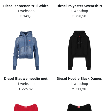
Diesel Katoenen trui White
Diesel Polyester Sweatshirt
1 webshop
1 webshop
Dames
met rits Black Dames
€ 141,-
€ 258,50
Diesel Blauwe hoodie met
Diesel Hoodie Black Dames
1 webshop
1 webshop
zak Blue Dames
€ 225,82
€ 211,50