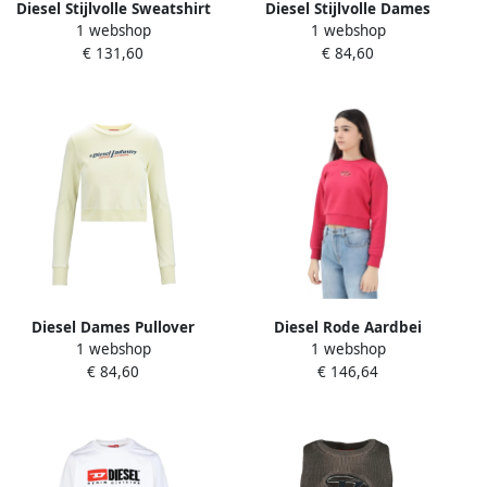
Diesel Stijlvolle Sweatshirt
Diesel Stijlvolle Dames
1 webshop
1 webshop
voor Mannen Black Dames
Pullover Sweatshirt Pink
€ 131,60
€ 84,60
Dames
Diesel Dames Pullover
Diesel Rode Aardbei
1 webshop
1 webshop
Sweatshirt Yellow Dames
Biologisch Katoenen Trui
€ 84,60
€ 146,64
Red Dames