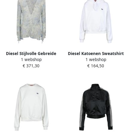
Diesel Stijlvolle Gebreide
Diesel Katoenen Sweatshirt
1 webshop
1 webshop
Kleding Collectie Multicolor
Model White Dames
€ 371,30
€ 164,50
Dames