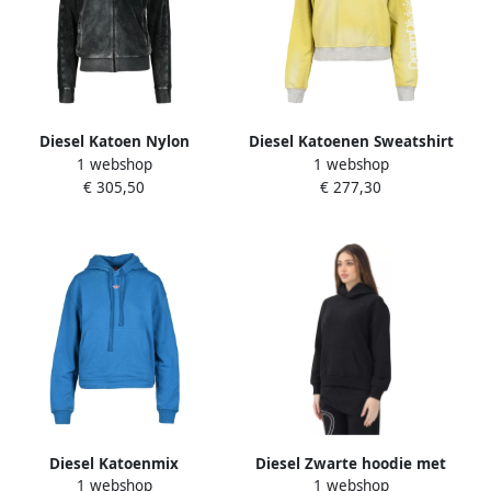
Diesel Katoen Nylon
Diesel Katoenen Sweatshirt
1 webshop
1 webshop
Sweatshirt Black Dames
Yellow Dames
€ 305,50
€ 277,30
Diesel Katoenmix
Diesel Zwarte hoodie met
1 webshop
1 webshop
Sweatshirt Blue Dames
Oval D-logo Black Dames