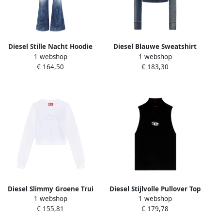
Diesel Stille Nacht Hoodie
Diesel Blauwe Sweatshirt
1 webshop
1 webshop
Blue Dames
Stijlvol Comfortabel
€ 164,50
€ 183,30
Veelzijdig Premium Blue
Dames
Diesel Slimmy Groene Trui
Diesel Stijlvolle Pullover Top
1 webshop
1 webshop
Gebreide Kleding White
Black Dames
€ 155,81
€ 179,78
Dames