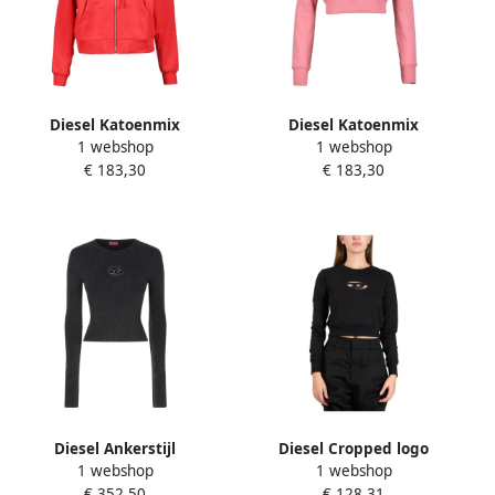
Diesel Katoenmix
Diesel Katoenmix
1 webshop
1 webshop
Sweatshirt White Dames
Sweatshirt Pink Dames
€ 183,30
€ 183,30
Diesel Ankerstijl
Diesel Cropped logo
1 webshop
1 webshop
Herenmode Sneakers Black
sweatshirt met slim fit
€ 352,50
€ 128,31