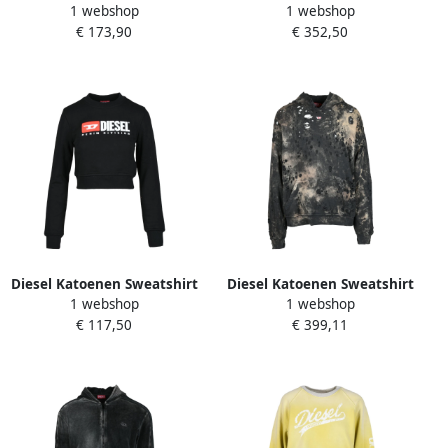
1 webshop
1 webshop
Dames
Trui Blue Dames
€ 173,90
€ 352,50
Diesel Katoenen Sweatshirt
Diesel Katoenen Sweatshirt
1 webshop
1 webshop
Gray Dames
Multicolor
€ 117,50
€ 399,11