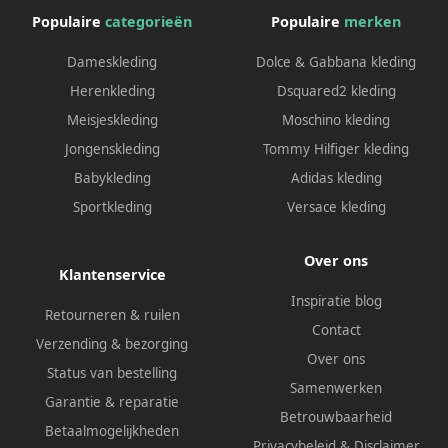
Populaire
categorieën
Populaire
merken
Dameskleding
Dolce & Gabbana kleding
Herenkleding
Dsquared2 kleding
Meisjeskleding
Moschino kleding
Jongenskleding
Tommy Hilfiger kleding
Babykleding
Adidas kleding
Sportkleding
Versace kleding
Over ons
Klantenservice
Inspiratie blog
Retourneren & ruilen
Contact
Verzending & bezorging
Over ons
Status van bestelling
Samenwerken
Garantie & reparatie
Betrouwbaarheid
Betaalmogelijkheden
Privacybeleid
&
Disclaimer