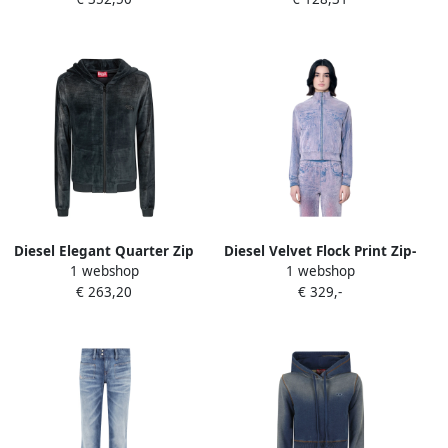
Dames
Black Dames
Diesel Elegant Quarter Zip
Diesel Velvet Flock Print Zip-
1 webshop
1 webshop
Sweater Black Dames
Up Sweatshirt Pink Dames
€ 263,20
€ 329,-