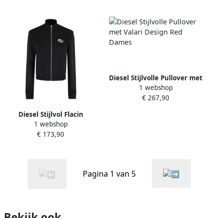
Diesel Stijlvolle Pullover met
1 webshop
Valari Design Red Dames
€ 267,90
Diesel Stijlvol Flacin
1 webshop
Modieuze Kleding Black
€ 173,90
Dames
Pagina 1 van 5
Bekijk ook